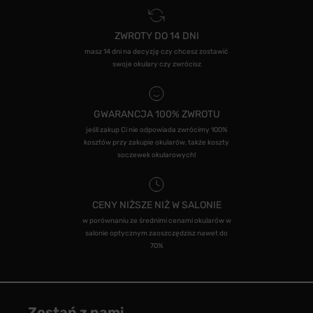
ZWROTY DO 14 DNI
masz 14 dni na decyzję czy chcesz zostawić
swoje okulary czy zwrócisz
GWARANCJA 100% ZWROTU
jeśli zakup Ci nie odpowiada zwrócimy 100%
kosztów przy zakupie okularów, także koszty
soczewek okularowych!
CENY NIŻSZE NIŻ W SALONIE
w porównaniu ze średnimi cenami okularów w
salonie optycznym zaoszczędzisz nawet do
70%
Zostań z nami