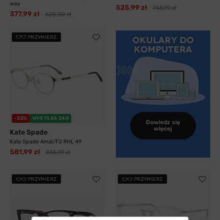
way
525,99 zł
743,99 zł
377,99 zł
628,00 zł
PRZYMIERZ
-32%
WYSYŁKA 24H
Dowiedz się
więcej
Kate Spade
Kate Spade Amal/FJ RHL 49
581,99 zł
855,99 zł
PRZYMIERZ
PRZYMIERZ