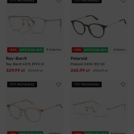
PRZYMIERZ
PRZYMIERZ
9 kolorów
4 kolory
-45%
WYSYŁKA 24H
-10%
WYSYŁKA 24H
Ray-Ban®
Polaroid
Ray-Ban® 6375 2993 51
Polaroid D496 1ED 50
329,99 zł
265,99 zł
594,99 zł
296,99 zł
PRZYMIERZ
PRZYMIERZ
4 kolory
6 kolorów
-21%
WYSYŁKA 24H
-40%
WYSYŁKA 24H