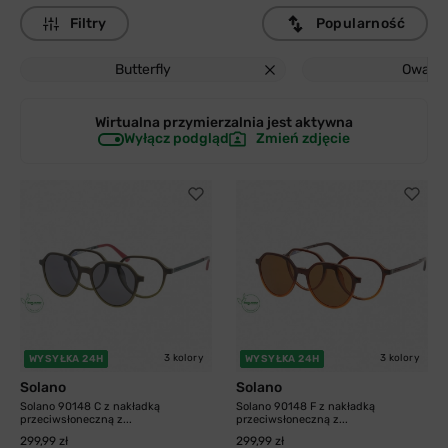
Filtry
Popularność
Butterfly
Owaln
Wirtualna przymierzalnia jest
aktywna
Wyłącz podgląd
Zmień zdjęcie
3 kolory
3 kolory
WYSYŁKA 24H
WYSYŁKA 24H
Solano
Solano
Solano 90148 C z nakładką
Solano 90148 F z nakładką
przeciwsłoneczną z...
przeciwsłoneczną z...
299,99 zł
299,99 zł