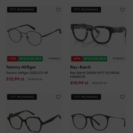
PRZYMIERZ
PRZYMIERZ
4 kolory
3 kolory
-17%
WYSYŁKA 24H
-41%
WYSYŁKA 24H
Tommy Hilfiger
Ray-Ban®
Tommy Hilfiger 2222 KJ1 49
Ray-Ban® 0298V 8117 50 MEGA
HAWKEYE
312,99 zł
374,99 zł
410,99 zł
700,99 zł
PRZYMIERZ
PRZYMIERZ