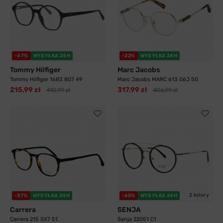
-47%
WYSYŁKA 24H
-22%
WYSYŁKA 24H
Tommy Hilfiger
Marc Jacobs
Tommy Hilfiger 1683 807 49
Marc Jacobs MARC 613 06J 50
215,99 zł
317,99 zł
410,99 zł
406,99 zł
2 kolory
-37%
WYSYŁKA 24H
-65%
WYSYŁKA 24H
Carrera
SENJA
Carrera 215 SX7 51
Senja 22051 C1