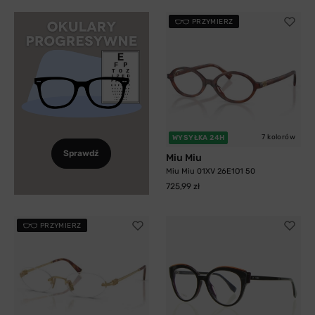
PRZYMIERZ
7 kolorów
WYSYŁKA 24H
Sprawdź
Miu Miu
Miu Miu 01XV 26E1O1 50
725,99 zł
PRZYMIERZ