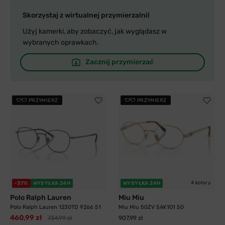
Skorzystaj z wirtualnej przymierzalni!
Użyj kamerki, aby zobaczyć, jak wyglądasz w
wybranych oprawkach.
Zacznij przymierzać
PRZYMIERZ
PRZYMIERZ
4 kolory
-37%
WYSYŁKA 24H
WYSYŁKA 24H
Polo Ralph Lauren
Miu Miu
Polo Ralph Lauren 1230TD 9266 51
Miu Miu 50ZV 5AK1O1 50
460,99 zł
734,99 zł
907,99 zł