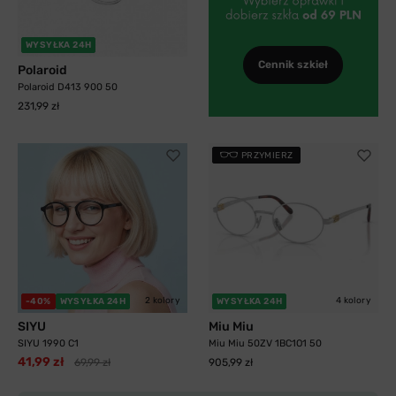
WYSYŁKA 24H
Cennik szkieł
Polaroid
Polaroid D413 900 50
231,99 zł
PRZYMIERZ
2 kolory
4 kolory
-40%
WYSYŁKA 24H
WYSYŁKA 24H
SIYU
Miu Miu
SIYU 1990 C1
Miu Miu 50ZV 1BC1O1 50
41,99 zł
69,99 zł
905,99 zł