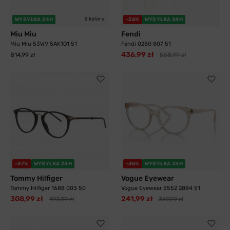
3 kolory
WYSYŁKA 24H
-26%
WYSYŁKA 24H
Miu Miu
Fendi
Miu Miu 53WV 5AK1O1 51
Fendi 0280 807 51
436,99 zł
814,99 zł
588,99 zł
-37%
WYSYŁKA 24H
-35%
WYSYŁKA 24H
Tommy Hilfiger
Vogue Eyewear
Tommy Hilfiger 1688 003 50
Vogue Eyewear 5552 2884 51
308,99 zł
241,99 zł
493,99 zł
369,99 zł