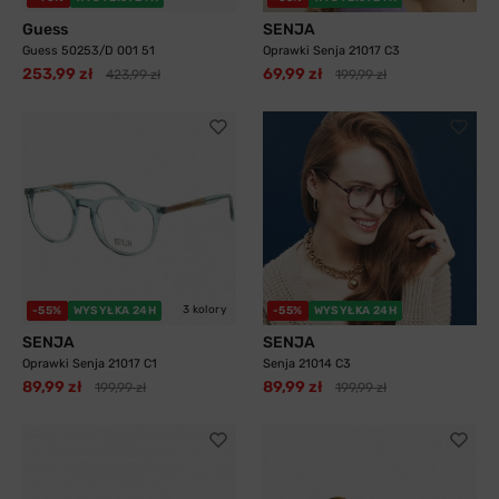
Guess
SENJA
Guess 50253/D 001 51
Oprawki Senja 21017 C3
253,99 zł
69,99 zł
423,99 zł
199,99 zł
3 kolory
-55%
WYSYŁKA 24H
-55%
WYSYŁKA 24H
SENJA
SENJA
Oprawki Senja 21017 C1
Senja 21014 C3
89,99 zł
89,99 zł
199,99 zł
199,99 zł