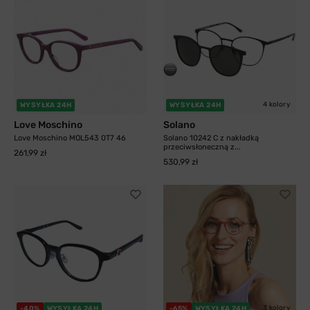
4 kolory
WYSYŁKA 24H
WYSYŁKA 24H
Love Moschino
Solano
Love Moschino MOL543 0T7 46
Solano 10242 C z nakładką
przeciwsłoneczną z...
261,99 zł
530,99 zł
3 kolory
-40%
WYSYŁKA 24H
-65%
WYSYŁKA 24H