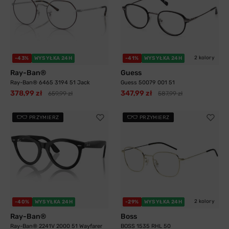
2 kolory
-43%
WYSYŁKA 24H
-41%
WYSYŁKA 24H
Ray-Ban®
Guess
Ray-Ban® 6465 3194 51 Jack
Guess 50079 001 51
378,99 zł
347,99 zł
659,99 zł
587,99 zł
PRZYMIERZ
PRZYMIERZ
2 kolory
-40%
WYSYŁKA 24H
-29%
WYSYŁKA 24H
Ray-Ban®
Boss
Ray-Ban® 2241V 2000 51 Wayfarer
BOSS 1535 RHL 50