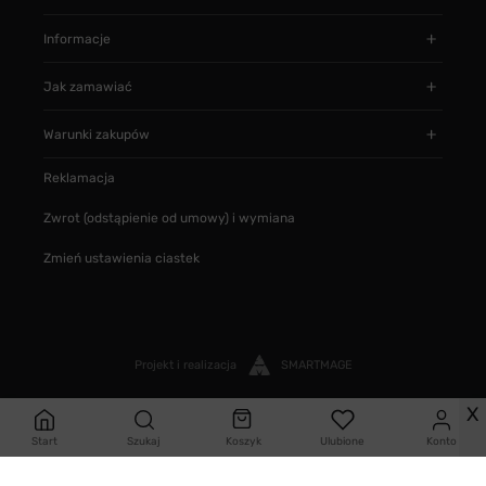
Informacje
Jak zamawiać
Warunki zakupów
Reklamacja
Zwrot (odstąpienie od umowy) i wymiana
Zmień ustawienia ciastek
Projekt i realizacja
SMARTMAGE
X
Start
Szukaj
Koszyk
Ulubione
Konto