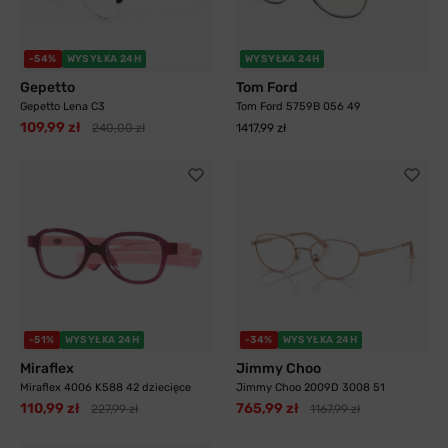
-54%
WYSYŁKA 24H
WYSYŁKA 24H
Gepetto
Tom Ford
Gepetto Lena C3
Tom Ford 5759B 056 49
109,99 zł
240,00 zł
1417,99 zł
-51%
WYSYŁKA 24H
-34%
WYSYŁKA 24H
Miraflex
Jimmy Choo
Miraflex 4006 K588 42 dziecięce
Jimmy Choo 2009D 3008 51
110,99 zł
765,99 zł
227,99 zł
1167,99 zł