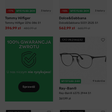
3 kolory
3 kolory
-17%
WYSYŁKA 24H
-15%
WYSYŁKA 24H
Tommy Hilfiger
Dolce&Gabbana
Tommy Hilfiger 2216 086 51
Dolce&Gabbana 5031 2525 51
396,99 zł
562,99 zł
480,99 zł
665,99 zł
PRZYMIERZ
9 kolorów
WYSYŁKA 24H
Sprawdź
Ray-Ban®
Ray-Ban® 6375 2944 51
361,99 zł