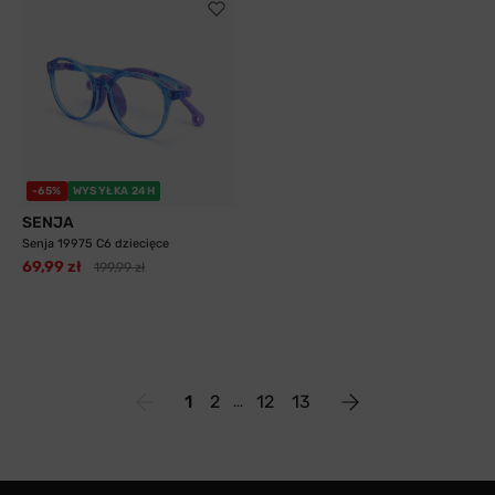
-65%
WYSYŁKA 24H
SENJA
Senja 19975 C6 dziecięce
69,99 zł
199,99 zł
1
2
12
13