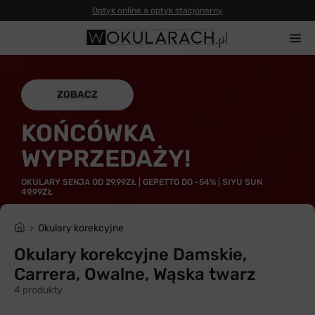
Optyk online a optyk stacjonarny
ZOBACZ
KOŃCÓWKA
WYPRZEDAŻY!
OKULARY SENJA OD 29,99ZŁ | GEPETTO DO -54% | SIYU SUN
49,99ZŁ
Okulary korekcyjne
Okulary korekcyjne Damskie,
Carrera, Owalne, Wąska twarz
4 produkty