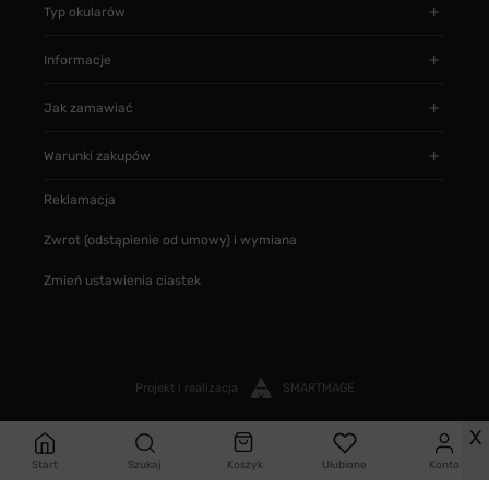
Typ okularów
Informacje
Jak zamawiać
Warunki zakupów
Reklamacja
Zwrot (odstąpienie od umowy) i wymiana
Zmień ustawienia ciastek
Projekt i realizacja
SMARTMAGE
X
Start
Szukaj
Koszyk
Ulubione
Konto