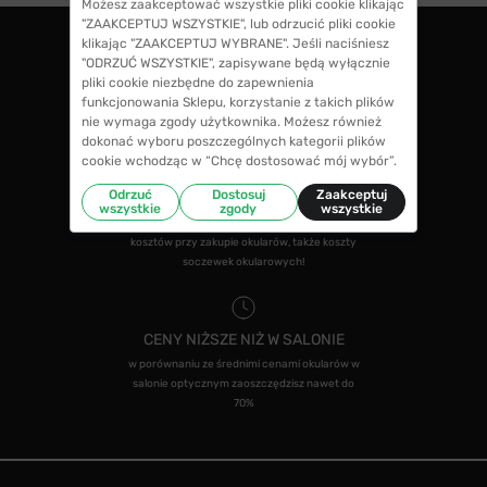
Możesz zaakceptować wszystkie pliki cookie klikając
"ZAAKCEPTUJ WSZYSTKIE", lub odrzucić pliki cookie
klikając "ZAAKCEPTUJ WYBRANE". Jeśli naciśniesz
"ODRZUĆ WSZYSTKIE", zapisywane będą wyłącznie
ZWROTY DO 14 DNI
pliki cookie niezbędne do zapewnienia
funkcjonowania Sklepu, korzystanie z takich plików
masz 14 dni na decyzję czy chcesz zostawić
nie wymaga zgody użytkownika. Możesz również
swoje okulary czy zwrócisz
dokonać wyboru poszczególnych kategorii plików
cookie wchodząc w “Chcę dostosować mój wybór”.
Odrzuć
Dostosuj
Zaakceptuj
GWARANCJA 100% ZWROTU
wszystkie
zgody
wszystkie
jeśli zakup Ci nie odpowiada zwrócimy 100%
kosztów przy zakupie okularów, także koszty
soczewek okularowych!
CENY NIŻSZE NIŻ W SALONIE
w porównaniu ze średnimi cenami okularów w
salonie optycznym zaoszczędzisz nawet do
70%