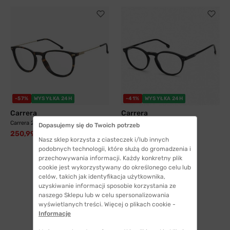
-57%
WYSYŁKA 24H
-41%
WYSYŁKA 24H
Carrera
Carrera
Carrera 2050T 086 50 dziecięce
Carrera 2026 807 49
Dopasujemy się do Twoich potrzeb
250,99 zł
325,99 zł
579,99 zł
547,99 zł
Nasz sklep korzysta z ciasteczek i/lub innych
podobnych technologii, które służą do gromadzenia i
przechowywania informacji. Każdy konkretny plik
cookie jest wykorzystywany do określonego celu lub
celów, takich jak identyfikacja użytkownika,
uzyskiwanie informacji sposobie korzystania ze
naszego Sklepu lub w celu spersonalizowania
1
wyświetlanych treści. Więcej o plikach cookie -
Informacje