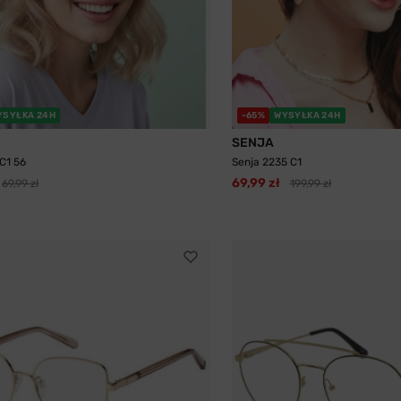
YSYŁKA 24H
-65%
WYSYŁKA 24H
SENJA
C1 56
Senja 2235 C1
69,99 zł
69,99 zł
199,99 zł