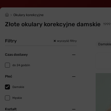
Okulary korekcyjne
Złote okulary korekcyjne damskie
1999
Filtry
wyczyść filtry
Damski
Czas dostawy
do 24 godzin
Płeć
Damskie
Męskie
Kształt