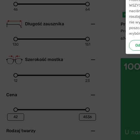
WSZYST
46
64
naciś
WYSYŁKA
niezb
nie w
Długość zausznika
Prada
poszc
Prada A57
wybór
674,99 zł
130
151
Od
Szerokość mostka
12
23
Cena
Rodzaj twarzy