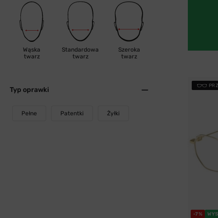
Wąska
Standardowa
Szeroka
twarz
twarz
twarz
PR
Typ oprawki
Pełne
Patentki
Żyłki
-7%
WYS