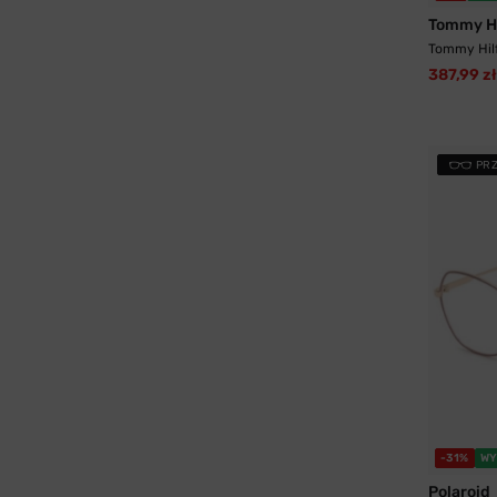
Tommy Hi
Tommy Hilf
387,99 zł
PR
-31%
WY
Polaroid