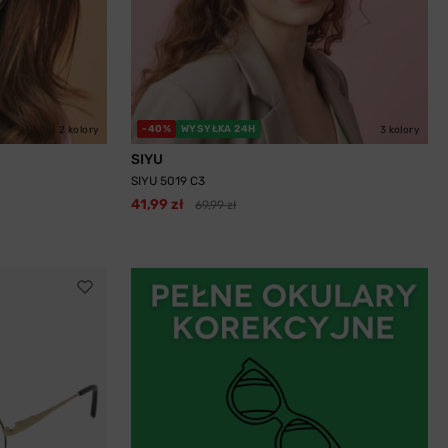
-40%
WYSYŁKA 24H
2 kolory
3 kolory
SIYU
SIYU 5019 C3
41,99 zł
69,99 zł