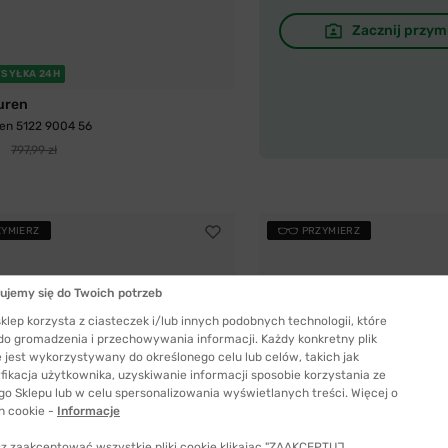
Zacznij przym
SYŁKA 24H
uren
en 5122 9004 56
797,99 zł
ZYMIERZ
PRZYMIERZ
ujemy się do Twoich potrzeb
klep korzysta z ciasteczek i/lub innych podobnych technologii, które
 do gromadzenia i przechowywania informacji. Każdy konkretny plik
 jest wykorzystywany do określonego celu lub celów, takich jak
fikacja użytkownika, uzyskiwanie informacji sposobie korzystania ze
go Sklepu lub w celu spersonalizowania wyświetlanych treści. Więcej o
h cookie -
Informacje
z zaakceptować wszystkie pliki cookie klikając "ZAAKCEPTUJ