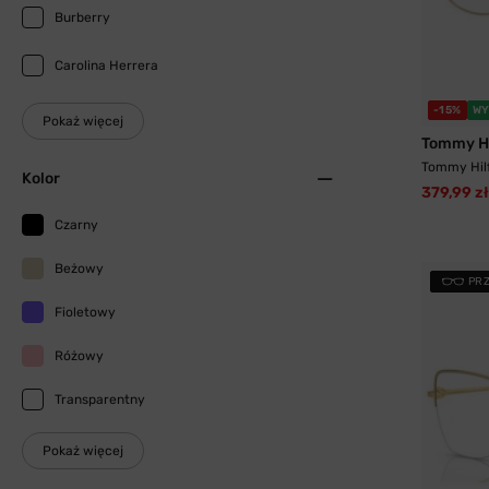
Burberry
Carolina Herrera
-15%
WY
Pokaż więcej
Tommy Hi
Tommy Hilf
Kolor
379,99 zł
Czarny
Beżowy
PR
Fioletowy
Różowy
Transparentny
Pokaż więcej