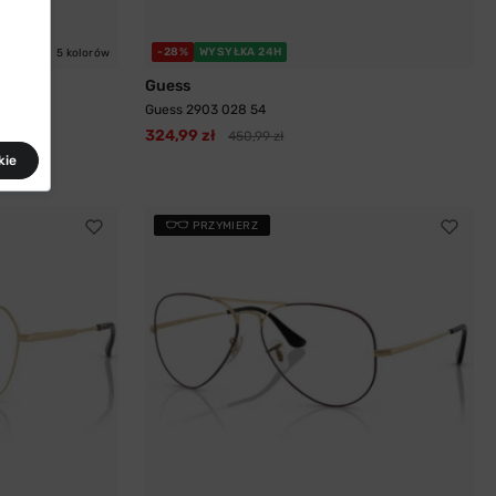
-28%
WYSYŁKA 24H
5 kolorów
Guess
 5
Guess 2903 028 54
324,99 zł
450,99 zł
kie
PRZYMIERZ