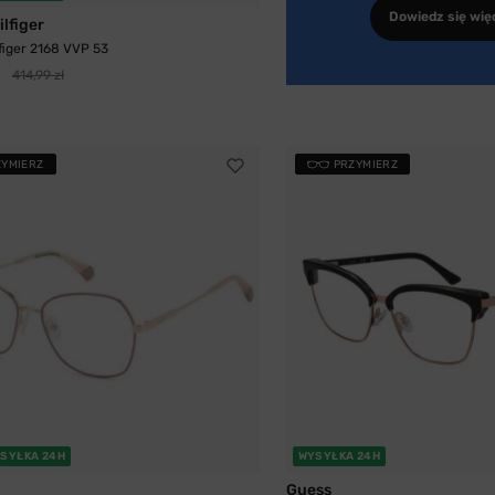
Dowiedz się wię
lfiger
iger 2168 VVP 53
414,99 zł
ZYMIERZ
PRZYMIERZ
SYŁKA 24H
WYSYŁKA 24H
Guess