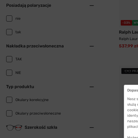
Posiadają polaryzacje
nie
-33%
WY
Ralph La
tak
Ralph Laur
537,99 zł
Nakładka przeciwsłoneczna
TAK
PR
NIE
Typ produktu
Dopas
Nasz s
Okulary korekcyjne
służą
cookie
Okulary przeciwsłoneczne
identy
nasze
plikac
Szerokość szkła
Możes