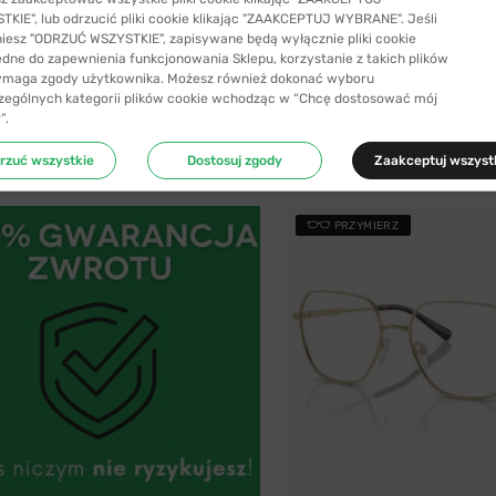
KIE", lub odrzucić pliki cookie klikając "ZAAKCEPTUJ WYBRANE". Jeśli
niesz "ODRZUĆ WSZYSTKIE", zapisywane będą wyłącznie pliki cookie
 24H
-37%
WYSYŁKA 24H
ędne do zapewnienia funkcjonowania Sklepu, korzystanie z takich plików
ymaga zgody użytkownika. Możesz również dokonać wyboru
Ray-Ban®
zególnych kategorii plików cookie wchodząc w “Chcę dostosować mój
V 5AK1O1 53
Ray-Ban® 6545 3086 56 Explorer
”.
365,99 zł
579,99 zł
rzuć wszystkie
Dostosuj zgody
Zaakceptuj wszyst
PRZYMIERZ