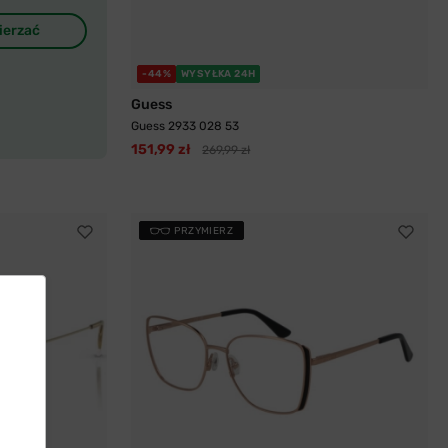
ierzać
-44%
WYSYŁKA 24H
Guess
Guess 2933 028 53
151,99 zł
269,99 zł
PRZYMIERZ