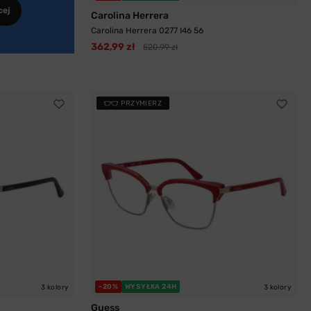
cej
Carolina Herrera
Carolina Herrera 0277 I46 56
362,99 zł
520,99 zł
PRZYMIERZ
-20%
WYSYŁKA 24H
3 kolory
3 kolory
Guess