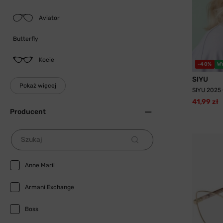
Aviator
Butterfly
Kocie
-40%
W
SIYU
Pokaż więcej
SIYU 2025 
41,99 zł
Producent
Szukaj
Anne Marii
Armani Exchange
Boss