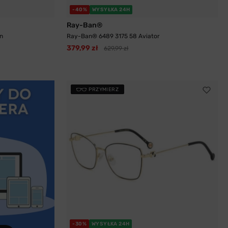
-40%
WYSYŁKA 24H
Ray-Ban®
n
Ray-Ban® 6489 3175 58 Aviator
379,99 zł
629,99 zł
PRZYMIERZ
-30%
WYSYŁKA 24H