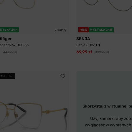
SYŁKA 24H
-65%
WYSYŁKA 24H
2 kolory
lfiger
SENJA
iger 1962 DDB 55
Senja 8026 C1
69,99 zł
447,99 zł
199,99 zł
ZYMIERZ
Skorzystaj z wirtualnej p
Użyj kamerki, aby zob
wyglądasz w wybranych