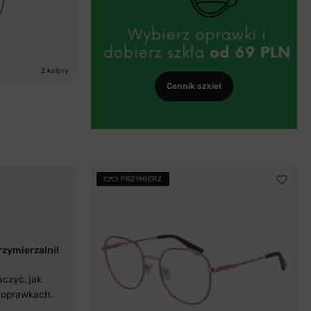
2 kolory
Cennik szkieł
PRZYMIERZ
rzymierzalni!
aczyć, jak
 oprawkach.