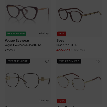
4 kolory
WYSYŁKA 24H
-12%
Vogue Eyewear
Boss
Vogue Eyewear 5522 3100 54
Boss 1737 LHF 50
466,99 zł
276,99 zł
530,99 zł
PRZYMIERZ
PRZYMIERZ
2 kolory
-25%