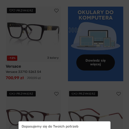
PRZYMIERZ
3 kolory
-12%
Dowiedz się
więcej
Versace
Versace 3371D 5263 54
700,99 zł
799,99 zł
PRZYMIERZ
PRZYMIERZ
Dopasujemy się do Twoich potrzeb