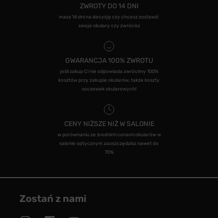
ZWROTY DO 14 DNI
masz 14 dni na decyzję czy chcesz zostawić
swoje okulary czy zwrócisz
GWARANCJA 100% ZWROTU
jeśli zakup Ci nie odpowiada zwrócimy 100%
kosztów przy zakupie okularów, także koszty
soczewek okularowych!
CENY NIŻSZE NIŻ W SALONIE
w porównaniu ze średnimi cenami okularów w
salonie optycznym zaoszczędzisz nawet do
70%
Zostań z nami