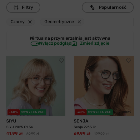
Filtry
Popularność
Czarny
Geometryczne
Wirtualna przymierzalnia jest
aktywna
Wyłącz podgląd
Zmień zdjęcie
2 kolory
-40%
WYSYŁKA 24H
-65%
WYSYŁKA 24H
SIYU
SENJA
SIYU 2025 C1 56
Senja 2235 C1
41,99 zł
69,99 zł
69,99 zł
199,99 zł