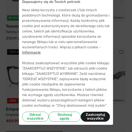
Dopasujemy się do Twoich potrzeb
Nasz sklep korzysta z ciasteczek i/lub innych
podobnych technologii, które służą do gromadzenia i
2 kolory
WYSYŁKA 24H
WYSYŁKA 24H
przechowywania informacji. Każdy konkretny plik
Tommy Hilfiger
Prada
cookie jest wykorzystywany do określonego celu lub
celów, takich jak identyfikacja użytkownika,
Tommy Hilfiger 2053 807 53
Prada 20ZV 16K1O1 54
uzyskiwanie informacji sposobie korzystania ze
378,99 zł
767,99 zł
naszego Sklepu lub w celu spersonalizowania
wyświetlanych treści. Więcej o plikach cookie -
PRZYMIERZ
PRZYMIERZ
Informacje
Możesz zaakceptować wszystkie pliki cookie klikając
"ZAAKCEPTUJ WSZYSTKIE", lub odrzucić pliki cookie
klikając "ZAAKCEPTUJ WYBRANE". Jeśli naciśniesz
"ODRZUĆ WSZYSTKIE", zapisywane będą wyłącznie
pliki cookie niezbędne do zapewnienia
funkcjonowania Sklepu, korzystanie z takich plików
nie wymaga zgody użytkownika. Możesz również
dokonać wyboru poszczególnych kategorii plików
3 kolory
4 kolory
-39%
WYSYŁKA 24H
WYSYŁKA 24H
cookie wchodząc w “Chcę dostosować mój wybór”.
Emporio Armani
Prada
Odrzuć
Dostosuj
Zaakceptuj
Emporio Armani 3231 5017 54
Prada 09YV 06Z1O1 54
wszystkie
zgody
wszystkie
409,99 zł
672,00 zł
720,99 zł