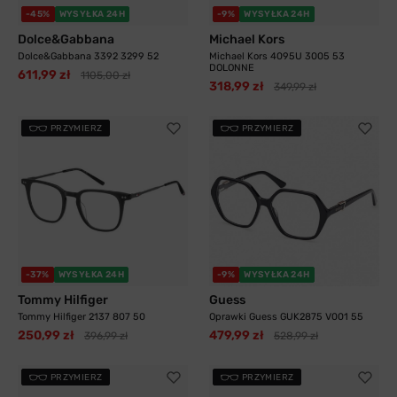
-45%
WYSYŁKA 24H
-9%
WYSYŁKA 24H
Dolce&Gabbana
Michael Kors
Dolce&Gabbana 3392 3299 52
Michael Kors 4095U 3005 53
DOLONNE
611,99 zł
1105,00 zł
318,99 zł
349,99 zł
PRZYMIERZ
PRZYMIERZ
-37%
WYSYŁKA 24H
-9%
WYSYŁKA 24H
Tommy Hilfiger
Guess
Tommy Hilfiger 2137 807 50
Oprawki Guess GUK2875 V001 55
250,99 zł
479,99 zł
396,99 zł
528,99 zł
PRZYMIERZ
PRZYMIERZ