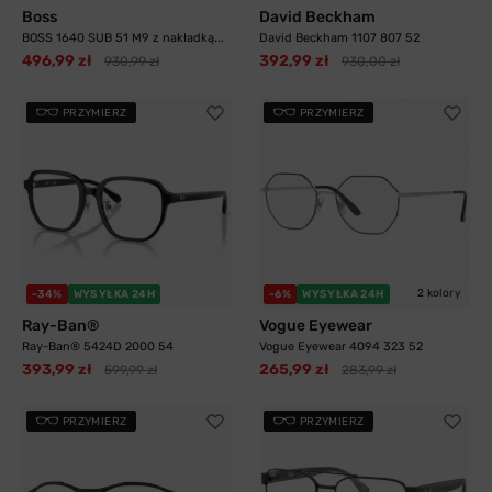
Boss
David Beckham
BOSS 1640 SUB 51 M9 z nakładką...
David Beckham 1107 807 52
496,99 zł
392,99 zł
930,99 zł
930,00 zł
PRZYMIERZ
PRZYMIERZ
2 kolory
-34%
WYSYŁKA 24H
-6%
WYSYŁKA 24H
Ray-Ban®
Vogue Eyewear
Ray-Ban® 5424D 2000 54
Vogue Eyewear 4094 323 52
393,99 zł
265,99 zł
599,99 zł
283,99 zł
PRZYMIERZ
PRZYMIERZ