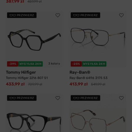
387,99 zł
459,99 zł
PRZYMIERZ
PRZYMIERZ
3 kolory
-39%
WYSYŁKA 24H
-25%
WYSYŁKA 24H
Tommy Hilfiger
Ray-Ban®
Tommy Hilfiger 2216 807 51
Ray-Ban® 6496 3175 53
433,99 zł
413,99 zł
709,99 zł
549,99 zł
PRZYMIERZ
PRZYMIERZ