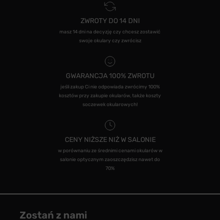
ZWROTY DO 14 DNI
masz 14 dni na decyzję czy chcesz zostawić
swoje okulary czy zwrócisz
GWARANCJA 100% ZWROTU
jeśli zakup Ci nie odpowiada zwrócimy 100%
kosztów przy zakupie okularów, także koszty
soczewek okularowych!
CENY NIŻSZE NIŻ W SALONIE
w porównaniu ze średnimi cenami okularów w
salonie optycznym zaoszczędzisz nawet do
70%
Zostań z nami