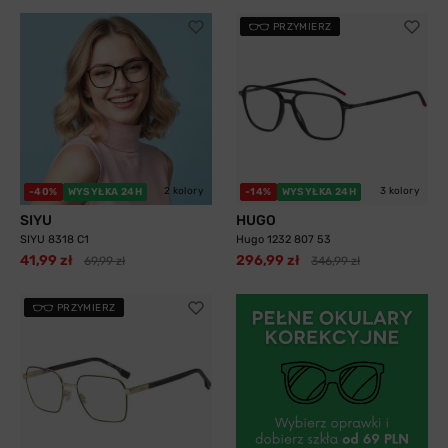
PRZYMIERZ
2 kolory
3 kolory
-40%
WYSYŁKA 24H
-14%
WYSYŁKA 24H
SIYU
HUGO
SIYU 8318 C1
Hugo 1232 807 53
41,99 zł
296,99 zł
69,99 zł
346,99 zł
PRZYMIERZ