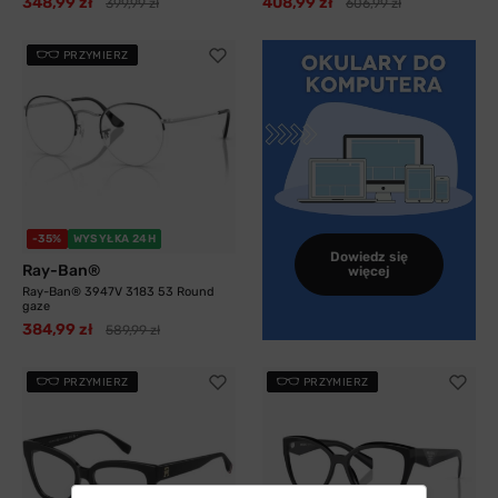
348,99 zł
408,99 zł
399,99 zł
606,99 zł
PRZYMIERZ
-35%
WYSYŁKA 24H
Dowiedz się
Ray-Ban®
więcej
Ray-Ban® 3947V 3183 53 Round
gaze
384,99 zł
589,99 zł
PRZYMIERZ
PRZYMIERZ