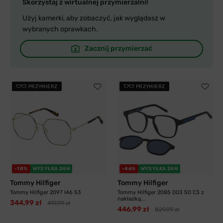
Skorzystaj z wirtualnej przymierzalni!
Użyj kamerki, aby zobaczyć, jak wyglądasz w
wybranych oprawkach.
Zacznij przymierzać
PRZYMIERZ
PRZYMIERZ
-18%
WYSYŁKA 24H
-46%
WYSYŁKA 24H
Tommy Hilfiger
Tommy Hilfiger
Tommy Hilfiger 2097 I46 53
Tommy Hilfiger 2085 003 50 C3 z
nakładką...
344,99 zł
419,99 zł
446,99 zł
829,99 zł