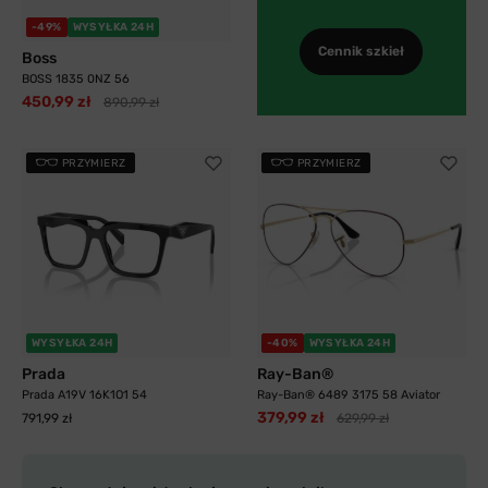
-49%
WYSYŁKA 24H
Cennik szkieł
Boss
BOSS 1835 0NZ 56
450,99 zł
890,99 zł
PRZYMIERZ
PRZYMIERZ
WYSYŁKA 24H
-40%
WYSYŁKA 24H
Prada
Ray-Ban®
Prada A19V 16K1O1 54
Ray-Ban® 6489 3175 58 Aviator
379,99 zł
791,99 zł
629,99 zł