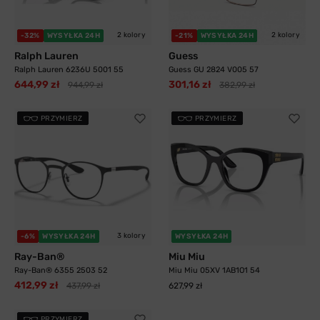
2 kolory
2 kolory
-32%
WYSYŁKA 24H
-21%
WYSYŁKA 24H
Ralph Lauren
Guess
Ralph Lauren 6236U 5001 55
Guess GU 2824 V005 57
644,99 zł
301,16 zł
944,99 zł
382,99 zł
PRZYMIERZ
PRZYMIERZ
3 kolory
-6%
WYSYŁKA 24H
WYSYŁKA 24H
Ray-Ban®
Miu Miu
Ray-Ban® 6355 2503 52
Miu Miu 05XV 1AB1O1 54
412,99 zł
437,99 zł
627,99 zł
PRZYMIERZ