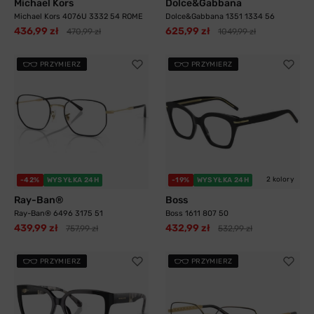
Michael Kors
Dolce&Gabbana
Michael Kors 4076U 3332 54 ROME
Dolce&Gabbana 1351 1334 56
436,99 zł
625,99 zł
470,99 zł
1049,99 zł
PRZYMIERZ
PRZYMIERZ
2 kolory
-42%
WYSYŁKA 24H
-19%
WYSYŁKA 24H
Ray-Ban®
Boss
Ray-Ban® 6496 3175 51
Boss 1611 807 50
439,99 zł
432,99 zł
757,99 zł
532,99 zł
PRZYMIERZ
PRZYMIERZ