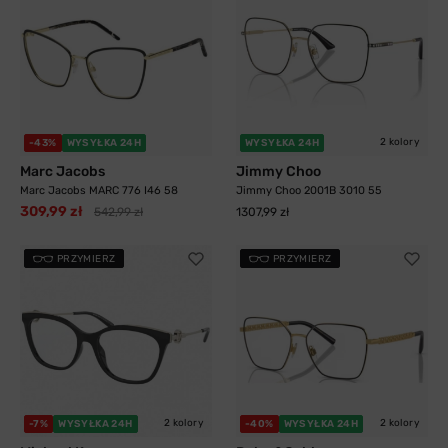
2 kolory
-43%
WYSYŁKA 24H
WYSYŁKA 24H
Marc Jacobs
Jimmy Choo
Marc Jacobs MARC 776 I46 58
Jimmy Choo 2001B 3010 55
309,99 zł
542,99 zł
1307,99 zł
PRZYMIERZ
PRZYMIERZ
2 kolory
2 kolory
-7%
WYSYŁKA 24H
-40%
WYSYŁKA 24H