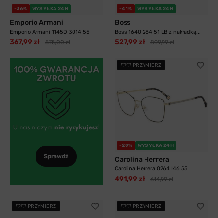
-36%
WYSYŁKA 24H
-41%
WYSYŁKA 24H
Emporio Armani
Boss
Emporio Armani 1145D 3014 55
Boss 1640 284 51 LB z nakładką...
367,99 zł
527,99 zł
575,00 zł
899,99 zł
PRZYMIERZ
-20%
WYSYŁKA 24H
Sprawdź
Carolina Herrera
Carolina Herrera 0264 I46 55
491,99 zł
614,99 zł
PRZYMIERZ
PRZYMIERZ