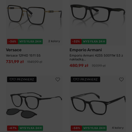
2 kolory
-36%
WYSYŁKA 24H
-32%
WYSYŁKA 24H
Versace
Emporio Armani
Versace 1294D 1511 55
Emporio Armani 4235 50011W 53 z
nakładką...
731,99 zł
1149,99 zł
480,99 zł
707,99 zł
PRZYMIERZ
PRZYMIERZ
4 kolory
-47%
WYSYŁKA 24H
-58%
WYSYŁKA 24H