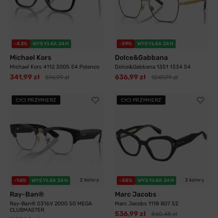
-43%
WYSYŁKA 24H
-39%
WYSYŁKA 24H
Michael Kors
Dolce&Gabbana
Michael Kors 4112 3005 54 Polanco
Dolce&Gabbana 1351 1334 54
341,99 zł
636,99 zł
596,99 zł
1049,99 zł
PRZYMIERZ
PRZYMIERZ
2 kolory
3 kolory
-16%
WYSYŁKA 24H
-38%
WYSYŁKA 24H
Ray-Ban®
Marc Jacobs
Ray-Ban® 0316V 2000 50 MEGA
Marc Jacobs 1118 807 52
CLUBMASTER
536,99 zł
860,48 zł