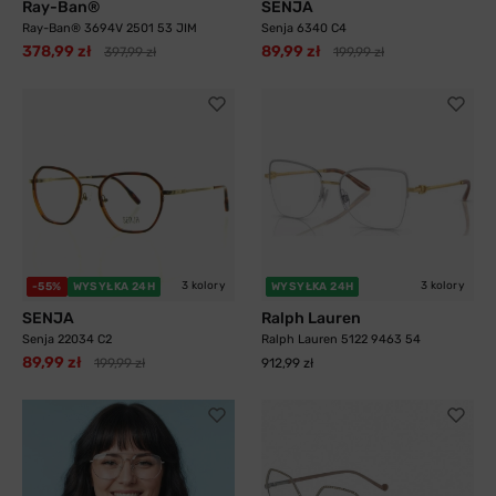
Ray-Ban®
SENJA
Ray-Ban® 3694V 2501 53 JIM
Senja 6340 C4
378,99 zł
89,99 zł
397,99 zł
199,99 zł
3 kolory
3 kolory
-55%
WYSYŁKA 24H
WYSYŁKA 24H
SENJA
Ralph Lauren
Senja 22034 C2
Ralph Lauren 5122 9463 54
89,99 zł
199,99 zł
912,99 zł