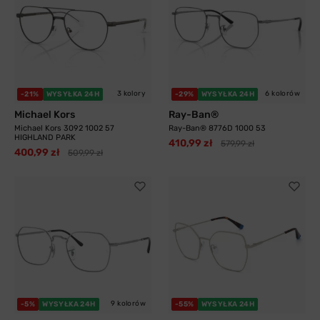
3 kolory
6 kolorów
-21%
WYSYŁKA 24H
-29%
WYSYŁKA 24H
Michael Kors
Ray-Ban®
Michael Kors 3092 1002 57
Ray-Ban® 8776D 1000 53
HIGHLAND PARK
410,99 zł
579,99 zł
400,99 zł
509,99 zł
9 kolorów
-5%
WYSYŁKA 24H
-55%
WYSYŁKA 24H