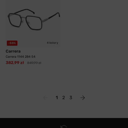
4 kolory
-55%
Carrera
Carrera 1144 284 54
382,99 zł
849,99 zł
1
2
3