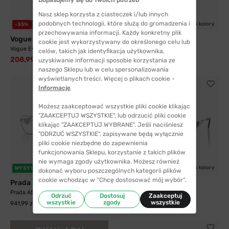
Nasz sklep korzysta z ciasteczek i/lub innych
podobnych technologii, które służą do gromadzenia i
4 kolory
4 kolory
-35%
WYSYŁKA 24H
WYSYŁKA 24H
przechowywania informacji. Każdy konkretny plik
Vogue Eyewear
Prada
cookie jest wykorzystywany do określonego celu lub
Vogue Eyewear 4341 323 52
Prada D51V 5AV1O1 52
celów, takich jak identyfikacja użytkownika,
208,99 zł
322,99 zł
853,99 zł
uzyskiwanie informacji sposobie korzystania ze
naszego Sklepu lub w celu spersonalizowania
wyświetlanych treści. Więcej o plikach cookie -
Informacje
Możesz zaakceptować wszystkie pliki cookie klikając
"ZAAKCEPTUJ WSZYSTKIE", lub odrzucić pliki cookie
klikając "ZAAKCEPTUJ WYBRANE". Jeśli naciśniesz
"ODRZUĆ WSZYSTKIE", zapisywane będą wyłącznie
pliki cookie niezbędne do zapewnienia
funkcjonowania Sklepu, korzystanie z takich plików
nie wymaga zgody użytkownika. Możesz również
2 kolory
3 kolory
WYSYŁKA 24H
WYSYŁKA 24H
dokonać wyboru poszczególnych kategorii plików
cookie wchodząc w “Chcę dostosować mój wybór”.
Prada
Prada
Prada A53V 1BC1O1 56
Prada A51V 1BC1O1 55
Odrzuć
Dostosuj
Zaakceptuj
wszystkie
zgody
wszystkie
941,99 zł
837,99 zł