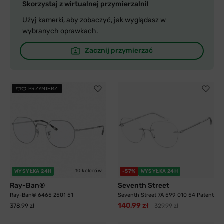
Skorzystaj z wirtualnej przymierzalni!
Użyj kamerki, aby zobaczyć, jak wyglądasz w
wybranych oprawkach.
Zacznij przymierzać
PRZYMIERZ
10 kolorów
WYSYŁKA 24H
-57%
WYSYŁKA 24H
Ray-Ban®
Seventh Street
Ray-Ban® 6465 2501 51
Seventh Street 7A 599 010 54 Patent
140,99 zł
378,99 zł
329,99 zł