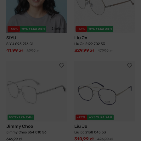
2 kolory
-40%
WYSYŁKA 24H
-31%
WYSYŁKA 24H
SIYU
Liu Jo
SIYU G95 276 C1
Liu Jo 2129 702 53
41,99 zł
329,99 zł
69,99 zł
479,99 zł
WYSYŁKA 24H
-27%
WYSYŁKA 24H
Jimmy Choo
Liu Jo
Jimmy Choo 354 010 56
Liu Jo 2138 045 53
310,99 zł
646,99 zł
426,99 zł