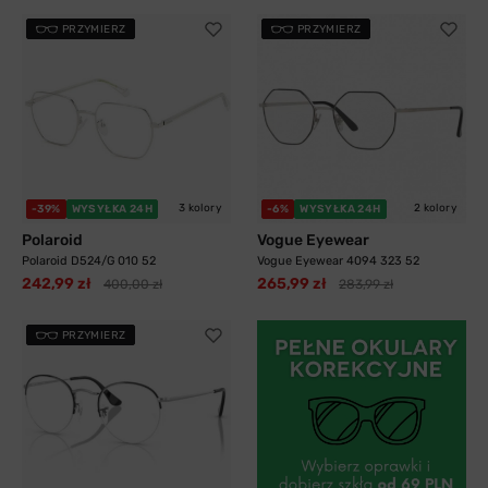
PRZYMIERZ
PRZYMIERZ
3 kolory
2 kolory
-39%
WYSYŁKA 24H
-6%
WYSYŁKA 24H
Polaroid
Vogue Eyewear
Polaroid D524/G 010 52
Vogue Eyewear 4094 323 52
242,99 zł
265,99 zł
400,00 zł
283,99 zł
PRZYMIERZ