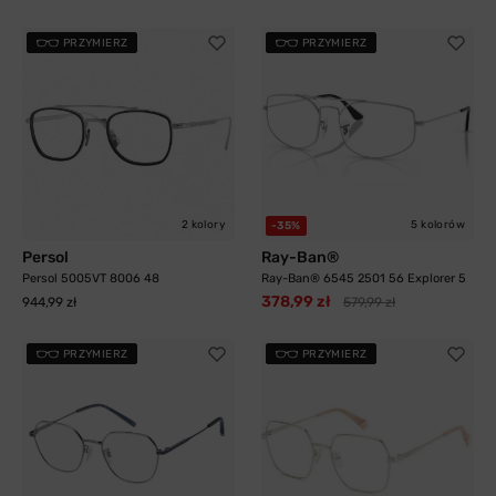
PRZYMIERZ
PRZYMIERZ
2 kolory
5 kolorów
-35%
Persol
Ray-Ban®
Persol 5005VT 8006 48
Ray-Ban® 6545 2501 56 Explorer 5
378,99 zł
944,99 zł
579,99 zł
PRZYMIERZ
PRZYMIERZ