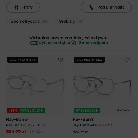
Filtry
Popularność
Geometryczne
Srebrny
Wirtualna przymierzalnia jest
aktywna
Wyłącz podgląd
Zmień zdjęcie
PRZYMIERZ
PRZYMIERZ
4 kolory
-18%
WYSYŁKA 24H
WYSYŁKA 24H
Ray-Ban®
Ray-Ban®
Ray-Ban® 6528 2501 56
Ray-Ban® 6496 2501 53
354,99 zł
434,99 zł
422,99 zł