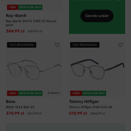
-35%
WYSYŁKA 24H
Ray-Ban®
Cennik szkieł
Ray-Ban® 3947V 3183 53 Round
gaze
384,99 zł
589,99 zł
PRZYMIERZ
PRZYMIERZ
2 kolory
-26%
WYSYŁKA 24H
-40%
WYSYŁKA 24H
Boss
Tommy Hilfiger
BOSS 1534 B6E 53
Tommy Hilfiger 2140 KU0 48
370,99 zł
512,99 zł
501,99 zł
854,99 zł