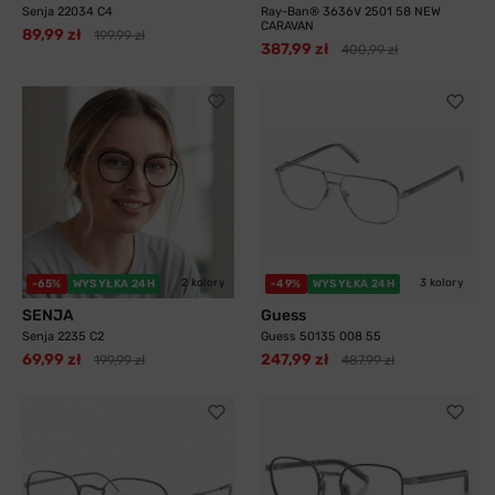
Senja 22034 C4
Ray-Ban® 3636V 2501 58 NEW
CARAVAN
89,99 zł
199,99 zł
387,99 zł
400,99 zł
2 kolory
3 kolory
-65%
WYSYŁKA 24H
-49%
WYSYŁKA 24H
SENJA
Guess
Senja 2235 C2
Guess 50135 008 55
69,99 zł
247,99 zł
199,99 zł
487,99 zł