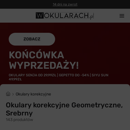
14 dni na zwrot
ZOBACZ
KOŃCÓWKA
WYPRZEDAŻY!
OKULARY SENJA OD 29,99ZŁ | GEPETTO DO -54% | SIYU SUN
49,99ZŁ
Okulary korekcyjne
Okulary korekcyjne Geometryczne,
Srebrny
143 produktów