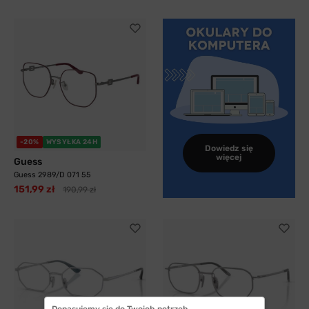
-20%
WYSYŁKA 24H
Dowiedz się
więcej
Guess
Guess 2989/D 071 55
151,99 zł
190,99 zł
Dopasujemy się do Twoich potrzeb