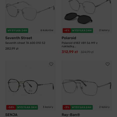
6 kolorów
2 kolory
WYSYŁKA 24H
-4%
WYSYŁKA 24H
Seventh Street
Polaroid
Seventh street 7A 600 010 52
Polaroid 6183 V81 56 M9 z
nakładką...
282,99 zł
312,99 zł
324,99 zł
3 kolory
2 kolory
-55%
WYSYŁKA 24H
-3%
WYSYŁKA 24H
SENJA
Ray-Ban®