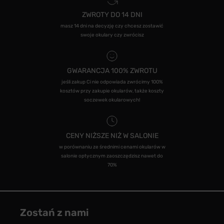
ZWROTY DO 14 DNI
masz 14 dni na decyzję czy chcesz zostawić
swoje okulary czy zwrócisz
GWARANCJA 100% ZWROTU
jeśli zakup Ci nie odpowiada zwrócimy 100%
kosztów przy zakupie okularów, także koszty
soczewek okularowych!
CENY NIŻSZE NIŻ W SALONIE
w porównaniu ze średnimi cenami okularów w
salonie optycznym zaoszczędzisz nawet do
70%
Zostań z nami