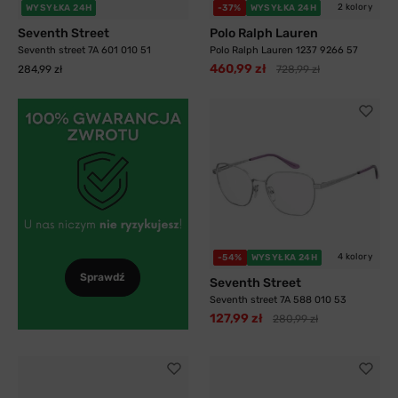
2 kolory
WYSYŁKA 24H
-37%
WYSYŁKA 24H
Seventh Street
Polo Ralph Lauren
Seventh street 7A 601 010 51
Polo Ralph Lauren 1237 9266 57
460,99 zł
284,99 zł
728,99 zł
4 kolory
-54%
WYSYŁKA 24H
Sprawdź
Seventh Street
Seventh street 7A 588 010 53
127,99 zł
280,99 zł