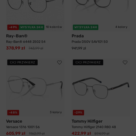
10 kolorów
4 kolory
-49%
WYSYŁKA 24H
WYSYŁKA 24H
Ray-Ban®
Prada
Ray-Ban® 6448 2502 54
Prada D50V 5AV1O1 50
378,99 zł
743,99 zł
941,99 zł
PRZYMIERZ
PRZYMIERZ
3 kolory
-48%
-29%
Versace
Tommy Hilfiger
Versace 1316 1001 56
Tommy Hilfiger 2140 R80 48
605,99 zł
422,99 zł
1162,99 zł
594,99 zł