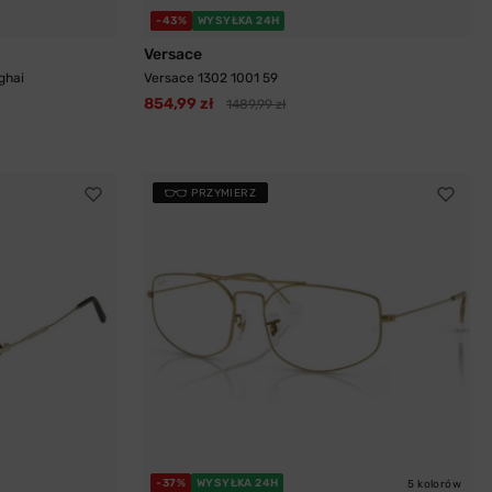
-43%
WYSYŁKA 24H
Versace
ghai
Versace 1302 1001 59
854,99 zł
1489,99 zł
PRZYMIERZ
-37%
WYSYŁKA 24H
5 kolorów