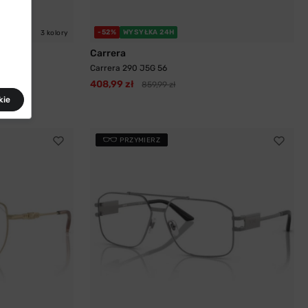
-52%
WYSYŁKA 24H
3 kolory
Carrera
Carrera 290 J5G 56
408,99 zł
859,99 zł
kie
PRZYMIERZ