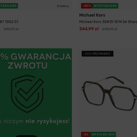
YŁKA 24H
-50%
WYSYŁKA 24H
3 kolory
Michael Kors
87 1002 57
Michael Kors 3081D 1014 56 Shan
ł
344,99 zł
610,99 zł
695,99 zł
PRZYMIERZ
-6%
WYSYŁKA 24H