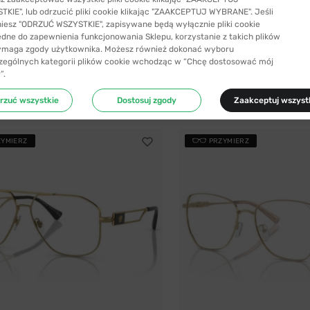
KIE", lub odrzucić pliki cookie klikając "ZAAKCEPTUJ WYBRANE". Jeśli
niesz "ODRZUĆ WSZYSTKIE", zapisywane będą wyłącznie pliki cookie
SYŁKA 24H
-45%
WYSYŁKA 24H
ędne do zapewnienia funkcjonowania Sklepu, korzystanie z takich plików
ymaga zgody użytkownika. Możesz również dokonać wyboru
Versace
zególnych kategorii plików cookie wchodząc w “Chcę dostosować mój
539 EYR 56
Versace 1287 1443 57
”.
ł
589,99 zł
299,99 zł
1064,99 zł
rzuć wszystkie
Dostosuj zgody
Zaakceptuj wszyst
ZYMIERZ
PRZYMIERZ