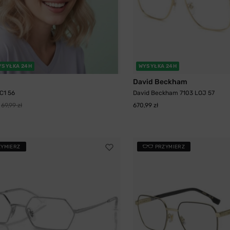
YSYŁKA 24H
WYSYŁKA 24H
David Beckham
C1 56
David Beckham 7103 LOJ 57
69,99 zł
670,99 zł
ZYMIERZ
PRZYMIERZ