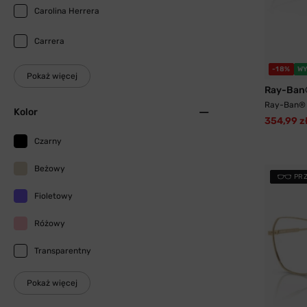
Carolina Herrera
Carrera
-18%
WY
Pokaż więcej
Ray-Ban
Ray-Ban® 
Kolor
354,99 z
Czarny
Beżowy
PR
Fioletowy
Różowy
Transparentny
Pokaż więcej