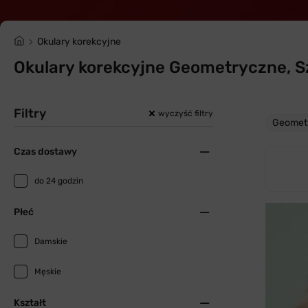
Okulary korekcyjne
Okulary korekcyjne Geometryczne, S
Filtry
wyczyść filtry
Geomet
Czas dostawy
do 24 godzin
Płeć
Damskie
Męskie
Kształt