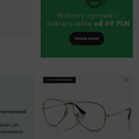
Cennik szkieł
PRZYMIERZ
rzymierzalni!
aczyć, jak
 oprawkach.