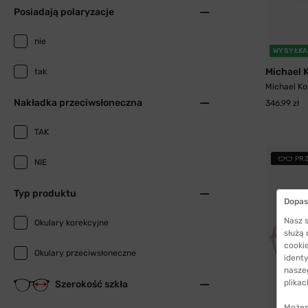
Posiadają polaryzacje
nie
WYSYŁKA
Michael 
tak
Michael Ko
Nakładka przeciwsłoneczna
346,99 zł
TAK
PR
NIE
Typ produktu
Dopas
Nasz s
Okulary korekcyjne
służą
cookie
Okulary przeciwsłoneczne
identy
nasze
plikac
Szerokość szkła
Możes