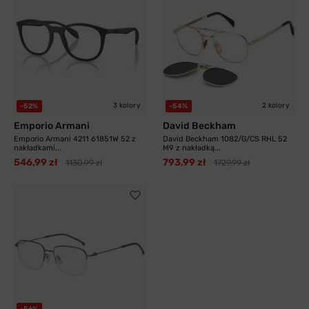
3 kolory
2 kolory
-52%
-54%
Emporio Armani
David Beckham
Emporio Armani 4211 61851W 52 z
David Beckham 1082/G/CS RHL 52
nakładkami...
M9 z nakładką...
546,99 zł
793,99 zł
1130,99 zł
1729,99 zł
-56%