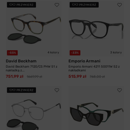
PRZYMIERZ
PRZYMIERZ
4 kolory
3 kolory
-55%
-33%
David Beckham
Emporio Armani
David Beckham 7120/CS PHW 51 z
Emporio Armani 4211 50011W 52 z
nakładką z...
nakładkami
751,99 zł
515,99 zł
1669,99 zł
768,00 zł
PRZYMIERZ