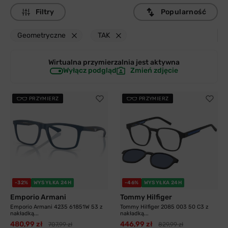
Filtry
Popularność
Geometryczne
TAK
Wirtualna przymierzalnia jest
aktywna
Wyłącz podgląd
Zmień zdjęcie
PRZYMIERZ
PRZYMIERZ
-32%
WYSYŁKA 24H
-46%
WYSYŁKA 24H
Emporio Armani
Tommy Hilfiger
Emporio Armani 4235 61851W 53 z
Tommy Hilfiger 2085 003 50 C3 z
nakładką...
nakładką...
480,99 zł
446,99 zł
707,99 zł
829,99 zł