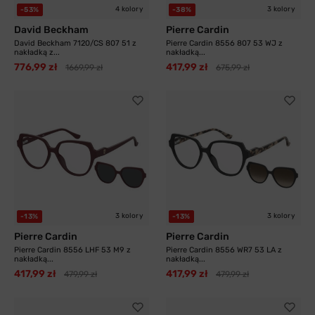
4 kolory
3 kolory
-53%
-38%
David Beckham
Pierre Cardin
David Beckham 7120/CS 807 51 z
Pierre Cardin 8556 807 53 WJ z
nakładką z...
nakładką...
776,99 zł
417,99 zł
1669,99 zł
675,99 zł
3 kolory
3 kolory
-13%
-13%
Pierre Cardin
Pierre Cardin
Pierre Cardin 8556 LHF 53 M9 z
Pierre Cardin 8556 WR7 53 LA z
nakładką...
nakładką...
417,99 zł
417,99 zł
479,99 zł
479,99 zł