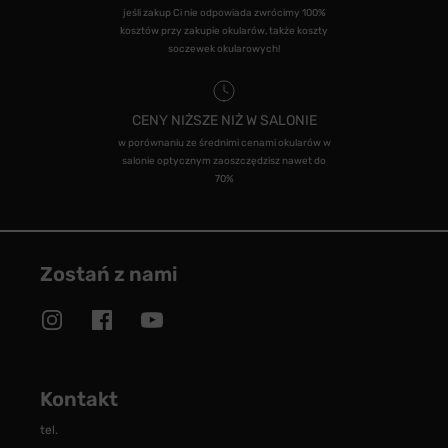
jeśli zakup Ci nie odpowiada zwrócimy 100%
kosztów przy zakupie okularów, także koszty
soczewek okularowych!
CENY NIŻSZE NIŻ W SALONIE
w porównaniu ze średnimi cenami okularów w
salonie optycznym zaoszczędzisz nawet do
70%
Zostań z nami
Kontakt
tel.