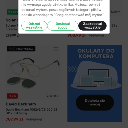
nie wymaga zgody użytkownika. Możesz również
dokonać wyboru poszczególnych kategorii plików
4 kolory
4 kolory
WYSYŁKA 24H
-46%
WYSYŁKA 24H
cookie wchodząc w “Chcę dostosować mój wybór”.
Solano
David Beckham
Odrzuć
Dostosuj
Zaakceptuj
Solano 90235 B z nakładką
David Beckham 7120/CS AB8 51 z
wszystkie
zgody
wszystkie
przeciwsłoneczną z...
nakładką z...
900,99 zł
299,99 zł
1669,99 zł
PRZYMIERZ
2 kolory
-47%
Dowiedz się
David Beckham
więcej
David Beckham 1082/G/CS 06J 52
UC z nakładką...
787,99 zł
1484,99 zł