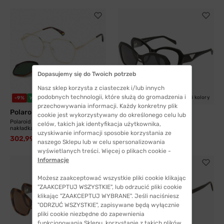
Dopasujemy się do Twoich potrzeb
Nasz sklep korzysta z ciasteczek i/lub innych
podobnych technologii, które służą do gromadzenia i
2 kolory
4 kolory
-9%
WYSYŁKA 24H
WYSYŁKA 24H
przechowywania informacji. Każdy konkretny plik
Polaroid
Solano
cookie jest wykorzystywany do określonego celu lub
Polaroid 6183 06J 56 UC z
Solano 90235 A z nakładką
celów, takich jak identyfikacja użytkownika,
nakładką...
przeciwsłoneczną z...
uzyskiwanie informacji sposobie korzystania ze
302,99 zł
332,99 zł
299,99 zł
naszego Sklepu lub w celu spersonalizowania
wyświetlanych treści. Więcej o plikach cookie -
Informacje
Możesz zaakceptować wszystkie pliki cookie klikając
"ZAAKCEPTUJ WSZYSTKIE", lub odrzucić pliki cookie
klikając "ZAAKCEPTUJ WYBRANE". Jeśli naciśniesz
"ODRZUĆ WSZYSTKIE", zapisywane będą wyłącznie
pliki cookie niezbędne do zapewnienia
funkcjonowania Sklepu, korzystanie z takich plików