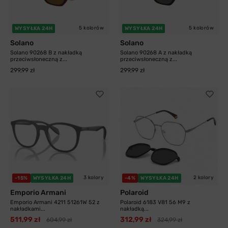
5 kolorów
5 kolorów
WYSYŁKA 24H
WYSYŁKA 24H
Solano
Solano
Solano 90268 B z nakładką
Solano 90268 A z nakładką
przeciwsłoneczną z...
przeciwsłoneczną z...
299,99 zł
299,99 zł
3 kolory
2 kolory
-15%
WYSYŁKA 24H
-4%
WYSYŁKA 24H
Emporio Armani
Polaroid
Emporio Armani 4211 51261W 52 z
Polaroid 6183 V81 56 M9 z
nakładkami...
nakładką...
511,99 zł
312,99 zł
604,99 zł
324,99 zł