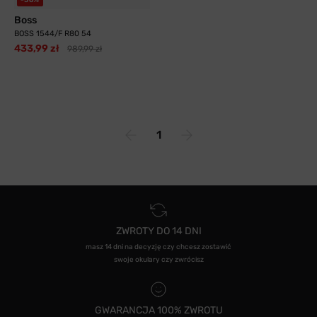
Boss
BOSS 1544/F R80 54
433,99 zł
989,99 zł
1
ZWROTY DO 14 DNI
masz 14 dni na decyzję czy chcesz zostawić
swoje okulary czy zwrócisz
GWARANCJA 100% ZWROTU