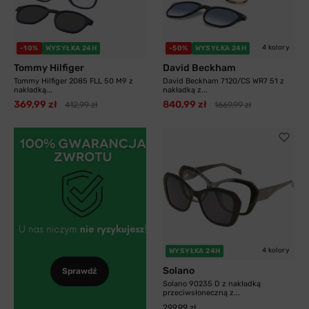
4 kolory
-10%
WYSYŁKA 24H
-50%
WYSYŁKA 24H
Tommy Hilfiger
David Beckham
Tommy Hilfiger 2085 FLL 50 M9 z
David Beckham 7120/CS WR7 51 z
nakładką...
nakładką z...
369,99 zł
840,99 zł
412,99 zł
1669,99 zł
4 kolory
WYSYŁKA 24H
Solano
Sprawdź
Solano 90235 D z nakładką
przeciwsłoneczną z...
299,99 zł