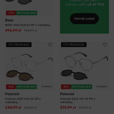
-47%
WYSYŁKA 24H
Cennik szkieł
Boss
BOSS 1640 SUB 51 M9 z nakładką...
496,99 zł
930,99 zł
PRZYMIERZ
PRZYMIERZ
2 kolory
2 kolory
-56%
WYSYŁKA 24H
-30%
WYSYŁKA 24H
Polaroid
Polaroid
Polaroid 6205 NOA 55 SP z
Polaroid 6204 V81 54 M9 z
nakładką...
nakładką...
238,99 zł
375,99 zł
542,99 zł
539,99 zł