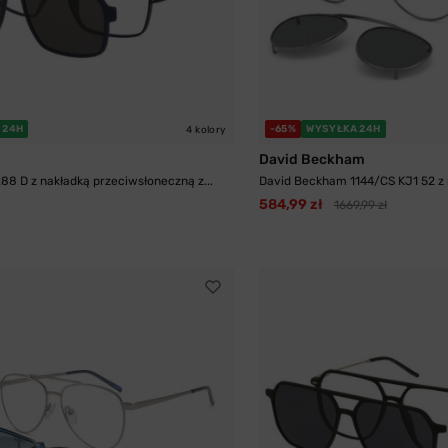
 24H
-65%
WYSYŁKA 24H
4 kolory
David Beckham
88 D z nakładką przeciwsłoneczną z...
David Beckham 1144/CS KJ1 52 z n
584,99 zł
1669,99 zł