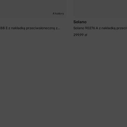
4 kolory
Solano
88 E z nakładką przeciwsłoneczną z...
Solano 90276 A z nakładką przeci
299,99 zł