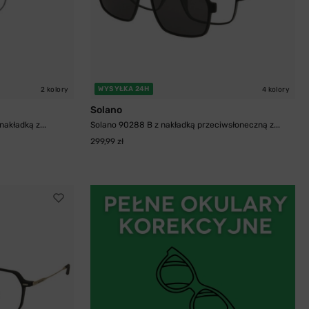
WYSYŁKA 24H
2 kolory
4 kolory
Solano
akładką z...
Solano 90288 B z nakładką przeciwsłoneczną z...
299,99 zł