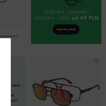
Cennik szkieł
wsłoneczną z...
rzymierzalni!
aczyć, jak
 oprawkach.