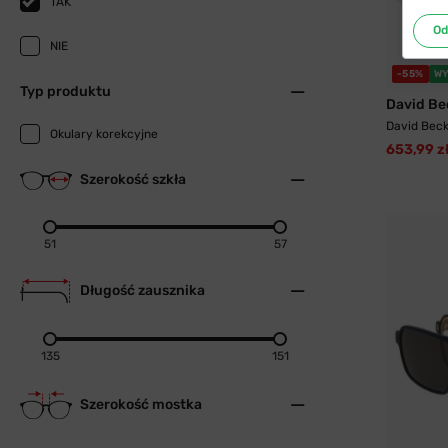
TAK
Od
NIE
-55%
WY
Typ produktu
David B
David Beck
Okulary korekcyjne
653,99 z
Szerokość szkła
51
57
Długość zausznika
135
151
Szerokość mostka