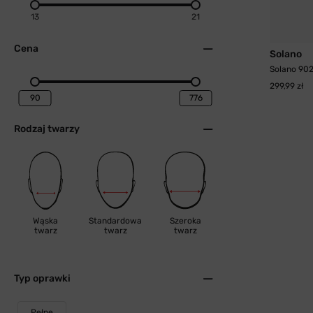
13
21
Cena
Solano
Solano 902
299,99 zł
Rodzaj twarzy
Wąska
Standardowa
Szeroka
twarz
twarz
twarz
Typ oprawki
Pełne