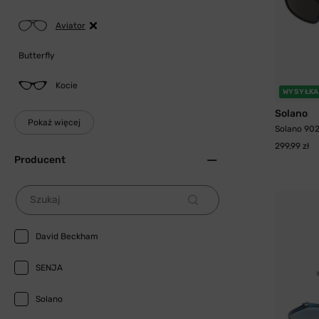
Aviator
Butterfly
Kocie
WYSYŁKA
Solano
Pokaż więcej
Solano 902
299,99 zł
Producent
Szukaj
David Beckham
SENJA
Solano