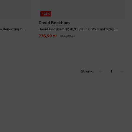
-22%
David Beckham
wsłoneczną z...
David Beckham 1238/C RHL 55 M9 z nakładką...
775,99 zł
989,99 zł
Strony:
1