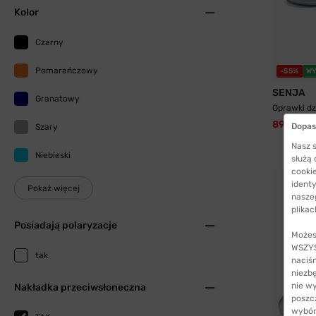
Kolor
Czarny
Pomarańczowy
-55%
WY
SENJA
Granatowy
Oprawki dz
89,99 zł
Dopas
Szary
Nasz s
Niebieski
służą
cookie
identy
Pokaż więcej
nasze
plikac
Posiadają polaryzacje
Możes
WSZYST
tak
naciś
niezb
nie w
Nakładka przeciwsłoneczna
poszc
wybór