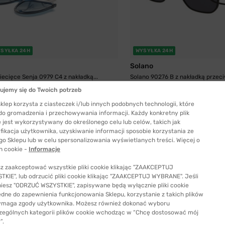
SYŁKA 24H
WYSYŁKA 24H
Solano
iecięce Senja 0979 C4 z nakładką...
Solano 90276 B z nakładką przeci
199,99 zł
299,99 zł
ujemy się do Twoich potrzeb
klep korzysta z ciasteczek i/lub innych podobnych technologii, które
 do gromadzenia i przechowywania informacji. Każdy konkretny plik
 jest wykorzystywany do określonego celu lub celów, takich jak
fikacja użytkownika, uzyskiwanie informacji sposobie korzystania ze
go Sklepu lub w celu spersonalizowania wyświetlanych treści. Więcej o
h cookie -
Informacje
z zaakceptować wszystkie pliki cookie klikając "ZAAKCEPTUJ
KIE", lub odrzucić pliki cookie klikając "ZAAKCEPTUJ WYBRANE". Jeśli
Skorzystaj z wirtualnej p
niesz "ODRZUĆ WSZYSTKIE", zapisywane będą wyłącznie pliki cookie
ędne do zapewnienia funkcjonowania Sklepu, korzystanie z takich plików
Użyj kamerki, aby zob
ymaga zgody użytkownika. Możesz również dokonać wyboru
zególnych kategorii plików cookie wchodząc w “Chcę dostosować mój
wyglądasz w wybranych
”.