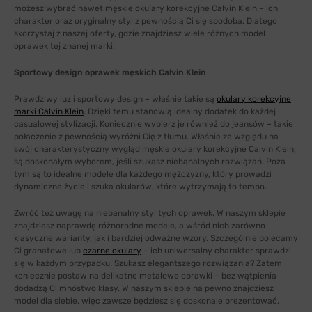
możesz wybrać nawet męskie okulary korekcyjne Calvin Klein – ich
charakter oraz oryginalny styl z pewnością Ci się spodoba. Dlatego
skorzystaj z naszej oferty, gdzie znajdziesz wiele różnych model
oprawek tej znanej marki.
Sportowy design oprawek męskich Calvin Klein
Prawdziwy luz i sportowy design – właśnie takie są
okulary korekcyjne
marki Calvin Klein
. Dzięki temu stanowią idealny dodatek do każdej
casualowej stylizacji. Koniecznie wybierz je również do jeansów – takie
połączenie z pewnością wyróżni Cię z tłumu. Właśnie ze względu na
swój charakterystyczny wygląd męskie okulary korekcyjne Calvin Klein,
są doskonałym wyborem, jeśli szukasz niebanalnych rozwiązań. Poza
tym są to idealne modele dla każdego mężczyzny, który prowadzi
dynamiczne życie i szuka okularów, które wytrzymają to tempo.
Zwróć też uwagę na niebanalny styl tych oprawek. W naszym sklepie
znajdziesz naprawdę różnorodne modele, a wśród nich zarówno
klasyczne warianty, jak i bardziej odważne wzory. Szczególnie polecamy
Ci granatowe lub
czarne okulary
– ich uniwersalny charakter sprawdzi
się w każdym przypadku. Szukasz elegantszego rozwiązania? Zatem
koniecznie postaw na delikatne metalowe oprawki – bez wątpienia
dodadzą Ci mnóstwo klasy. W naszym sklepie na pewno znajdziesz
model dla siebie, więc zawsze będziesz się doskonale prezentować.