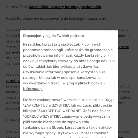
Sprawdż też
Calvin Klein okulary korekcyjne damskie
.
Kształty okularów dopasowane do każdego mężczyzny
Zapewniamy Ci nie tylko duży wybór kolorów i wzorów oprawek marki
Dopasujemy się do Twoich potrzeb
Calvin Klein, ale również mnogość kształtów. Dzięki temu bez problemu
znajdziesz model dopasowany do Twojej twarzy lub charakteru.
Nasz sklep korzysta z ciasteczek i/lub innych
Szczególnie polecamy Ci naprawdę modne i wyjątkowe
geometryczne
podobnych technologii, które służą do gromadzenia i
oprawki
. Decydując się na nie, z pewnością stworzysz ciekawą
przechowywania informacji. Każdy konkretny plik
stylizację, która będzie nie tylko sportowa, ale też zgodna z
cookie jest wykorzystywany do określonego celu lub
najnowszymi trendami.
celów, takich jak identyfikacja użytkownika,
uzyskiwanie informacji sposobie korzystania ze
W naszym sklepie znajdziesz również inne kształty okularów np.
naszego Sklepu lub w celu spersonalizowania
prostokątne oprawki
,
owalne oprawki
lub
oprawki
aviator
, więc z
wyświetlanych treści. Więcej o plikach cookie -
łatwością postawisz na wariant dopasowany do Twojej urody. W końcu
Informacje
każdego dnia możesz dobrze się prezentować, a wtedy zyskasz jeszcze
więcej pewności siebie. Polecamy Ci też naszą domową przymierzalnię,
Możesz zaakceptować wszystkie pliki cookie klikając
a dzięki której sprawdzisz, w jakich męskich okularach korekcyjnych
"ZAAKCEPTUJ WSZYSTKIE", lub odrzucić pliki cookie
Calvin Klein prezentujesz się najlepiej.
klikając "ZAAKCEPTUJ WYBRANE". Jeśli naciśniesz
"ODRZUĆ WSZYSTKIE", zapisywane będą wyłącznie
Funkcjonalne rozwiązania od znanego projektanta
pliki cookie niezbędne do zapewnienia
funkcjonowania Sklepu, korzystanie z takich plików
Oprawki znanej marki to nie tylko ogromny prestiż, ale również wysoka
nie wymaga zgody użytkownika. Możesz również
jakość wykonania. Właśnie dlatego stawiając na
okulary korekcyjne
,