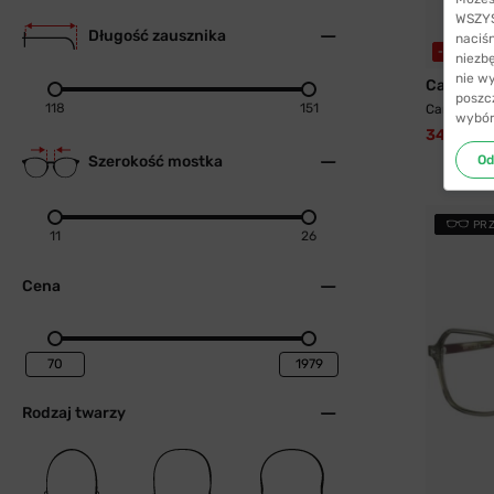
WSZYST
Długość zausznika
naciś
-57%
WY
niezb
nie w
Carrera
poszc
118
151
Carrera C 
wybór
348,99 z
Od
Szerokość mostka
PR
11
26
Cena
Rodzaj twarzy