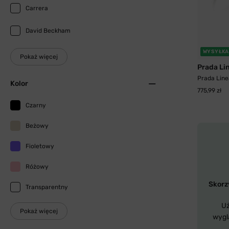
Carrera
David Beckham
WYSYŁKA
Pokaż więcej
Prada Li
Prada Line
Kolor
775,99 zł
Czarny
Beżowy
Fioletowy
Różowy
Skorzy
Transparentny
Uż
Pokaż więcej
wygl