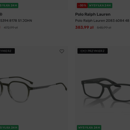
SYŁKA 24H
-30%
WYSYŁKA 24H
®
Polo Ralph Lauren
5394 8178 51 JOHN
Polo Ralph Lauren 2083 6084 48
ł
383,99 zł
472,99 zł
545,99 zł
ZYMIERZ
PRZYMIERZ
SYŁKA 24H
WYSYŁKA 24H