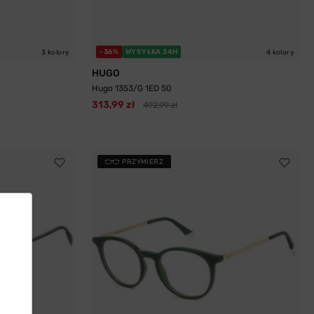
-36%
WYSYŁKA 24H
3 kolory
4 kolory
HUGO
Hugo 1353/G 1ED 50
313,99 zł
492,99 zł
PRZYMIERZ