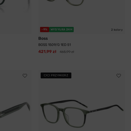
-9%
WYSYŁKA 24H
2 kolory
Boss
BOSS 1509/G 1ED 51
421,99 zł
465,99 zł
PRZYMIERZ