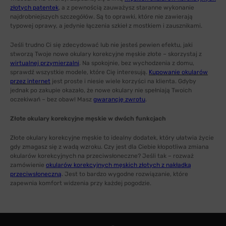
złotych patentek
, a z pewnością zauważysz staranne wykonanie
najdrobniejszych szczegółów. Są to oprawki, które nie zawierają
typowej oprawy, a jedynie łączenia szkieł z mostkiem i zausznikami.
Jeśli trudno Ci się zdecydować lub nie jesteś pewien efektu, jaki
stworzą Twoje nowe okulary korekcyjne męskie złote – skorzystaj z
wirtualnej przymierzalni
. Na spokojnie, bez wychodzenia z domu,
sprawdź wszystkie modele, które Cię interesują.
Kupowanie okularów
przez internet
jest proste i niesie wiele korzyści na klienta. Gdyby
jednak po zakupie okazało, że nowe okulary nie spełniają Twoich
oczekiwań – bez obaw! Masz
gwarancję zwrotu
.
Złote okulary korekcyjne męskie w dwóch funkcjach
Złote okulary korekcyjne męskie to idealny dodatek, który ułatwia życie
gdy zmagasz się z wadą wzroku. Czy jest dla Ciebie kłopotliwa zmiana
okularów korekcyjnych na przeciwsłoneczne? Jeśli tak – rozważ
zamówienie
okularów korekcyjnych męskich złotych z nakładką
przeciwsłoneczną
. Jest to bardzo wygodne rozwiązanie, które
zapewnia komfort widzenia przy każdej pogodzie.