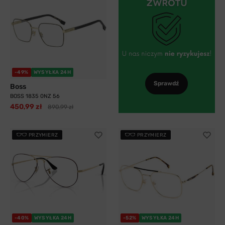
-49%
WYSYŁKA 24H
Sprawdź
Boss
BOSS 1835 0NZ 56
450,99 zł
890,99 zł
PRZYMIERZ
PRZYMIERZ
-40%
WYSYŁKA 24H
-52%
WYSYŁKA 24H