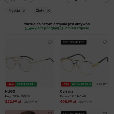
Męskie
Złoty
Wirtualna przymierzalnia jest
aktywna
Wyłącz podgląd
Zmień zdjęcie
PRZYMIERZ
3 kolory
-16%
WYSYŁKA 24H
-33%
WYSYŁKA 24H
HUGO
Carrera
Hugo 1034 J5G 55
Carrera 1135 I46 60
322,99 zł
408,99 zł
384,99 zł
609,99 zł
PRZYMIERZ