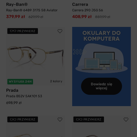
Ray-Ban®
Carrera
Ray-Ban® 6489 3175 58 Aviator
Carrera 290 J5G 56
379,99 zł
408,99 zł
629,99 zł
859,99 zł
PRZYMIERZ
2 kolory
WYSYŁKA 24H
Dowiedz się
więcej
Prada
Prada B52V 5AK1O1 53
698,99 zł
PRZYMIERZ
PRZYMIERZ