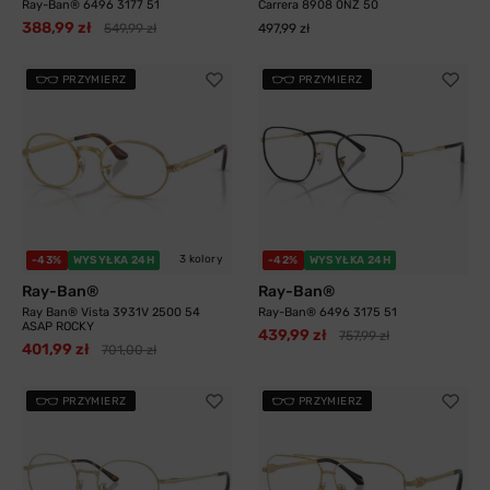
Ray-Ban® 6496 3177 51
Carrera 8908 0NZ 50
388,99 zł
549,99 zł
497,99 zł
PRZYMIERZ
PRZYMIERZ
3 kolory
-43%
WYSYŁKA 24H
-42%
WYSYŁKA 24H
Ray-Ban®
Ray-Ban®
Ray Ban® Vista 3931V 2500 54
Ray-Ban® 6496 3175 51
ASAP ROCKY
439,99 zł
757,99 zł
401,99 zł
701,00 zł
PRZYMIERZ
PRZYMIERZ