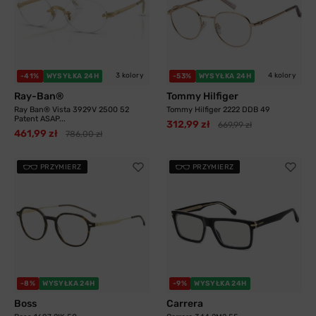
3 kolory
4 kolory
-41%
WYSYŁKA 24H
-53%
WYSYŁKA 24H
Ray-Ban®
Tommy Hilfiger
Ray Ban® Vista 3929V 2500 52
Tommy Hilfiger 2222 DDB 49
Patent ASAP...
312,99 zł
669,99 zł
461,99 zł
786,00 zł
PRZYMIERZ
PRZYMIERZ
-8%
WYSYŁKA 24H
-9%
WYSYŁKA 24H
Boss
Carrera