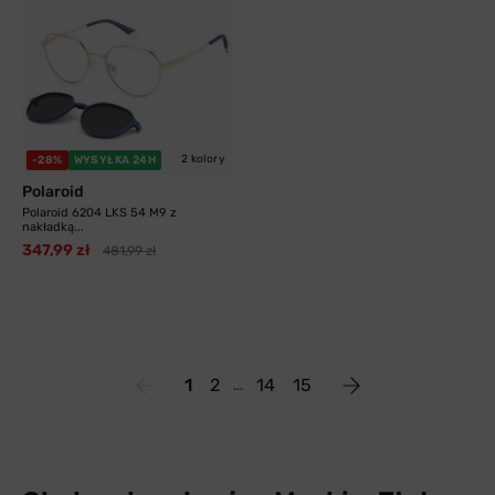
2 kolory
-28%
WYSYŁKA 24H
Polaroid
Polaroid 6204 LKS 54 M9 z
nakładką...
347,99 zł
481,99 zł
1
2
14
15