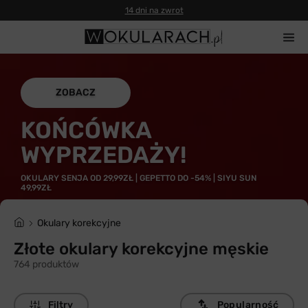
14 dni na zwrot
ZOBACZ
KOŃCÓWKA
WYPRZEDAŻY!
OKULARY SENJA OD 29,99ZŁ | GEPETTO DO -54% | SIYU SUN
49,99ZŁ
Okulary korekcyjne
Złote okulary korekcyjne męskie
764 produktów
Filtry
Popularność