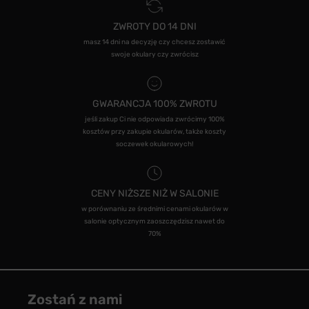
ZWROTY DO 14 DNI
masz 14 dni na decyzję czy chcesz zostawić
swoje okulary czy zwrócisz
GWARANCJA 100% ZWROTU
jeśli zakup Ci nie odpowiada zwrócimy 100%
kosztów przy zakupie okularów, także koszty
soczewek okularowych!
CENY NIŻSZE NIŻ W SALONIE
w porównaniu ze średnimi cenami okularów w
salonie optycznym zaoszczędzisz nawet do
70%
Zostań z nami