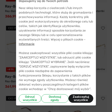
Dopasujemy się do Twoich potrzeb
Ray-Ban®
Ray-Ban®
Nasz sklep korzysta z ciasteczek i/lub innych
Ray-Ban® 6533 2500 54
Ray-Ban® 3767V 2500 50 Patentki
podobnych technologii, które służą do gromadzenia i
386,99 zł
361,99 zł
594,99 zł
615,99 zł
przechowywania informacji. Każdy konkretny plik
cookie jest wykorzystywany do określonego celu lub
celów, takich jak identyfikacja użytkownika,
PRZYMIERZ
PRZYMIERZ
uzyskiwanie informacji sposobie korzystania ze
naszego Sklepu lub w celu spersonalizowania
wyświetlanych treści. Więcej o plikach cookie -
Informacje
Możesz zaakceptować wszystkie pliki cookie klikając
"ZAAKCEPTUJ WSZYSTKIE", lub odrzucić pliki cookie
klikając "ZAAKCEPTUJ WYBRANE". Jeśli naciśniesz
"ODRZUĆ WSZYSTKIE", zapisywane będą wyłącznie
6 kolorów
6 kolorów
-41%
WYSYŁKA 24H
-35%
WYSYŁKA 24H
pliki cookie niezbędne do zapewnienia
funkcjonowania Sklepu, korzystanie z takich plików
Ray-Ban®
Ray-Ban®
nie wymaga zgody użytkownika. Możesz również
Ray-Ban® 3768V 2500 54
Ray-Ban® 3768V 2500 56
dokonać wyboru poszczególnych kategorii plików
361,99 zł
400,99 zł
615,99 zł
615,99 zł
cookie wchodząc w “Chcę dostosować mój wybór”.
Odrzuć
Dostosuj
Zaakceptuj
PRZYMIERZ
PRZYMIERZ
wszystkie
zgody
wszystkie