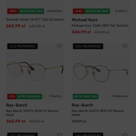
6 kolorów
3 kolory
-59%
WYSYŁKA 24H
-42%
WYSYŁKA 24H
Michael Kors
Seventh Street 7A 077 J5G 52 patent
262,99 zł
Michael Kors 3084 1899 56 Tordrillo
640,00 zł
346,99 zł
595,99 zł
PRZYMIERZ
PRZYMIERZ
3 kolory
8 kolorów
-9%
WYSYŁKA 24H
WYSYŁKA 24H
Ray-Ban®
Ray-Ban®
Ray-Ban® 3947V 2500 51 Round
Ray-Ban® 3447V 2991 47 Round
Gaze
Metal
365,99 zł
402,99 zł
399,99 zł
PRZYMIERZ
PRZYMIERZ