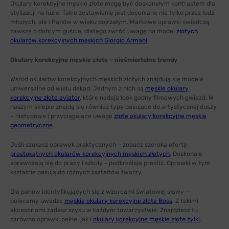
Okulary korekcyjne męskie złote mogą być doskonałym kontrastem dla
stylizacji na luzie. Takie zestawienie jest doceniane nie tylko przez ludzi
młodych, ale i Panów w wieku dojrzałym. Markowe oprawki świadczą
zawsze o dobrym guście, dlatego zwróć uwagę na model
złotych
okularów korekcyjnych męskich Giorgio Armani
.
Okulary korekcyjne męskie złote – nieśmiertelne trendy
Wśród okularów korekcyjnych męskich złotych znajdują się modele
uniwersalne od wielu dekad. Jednym z nich są
męskie okulary
korekcyjne złote aviator
, które nadają look godny filmowych gwiazd. W
naszym sklepie znajdą się również typy pasujące do artystycznej duszy
– nietypowe i przyciągające uwagę
złote okulary korekcyjne męskie
geometryczne
.
Jeśli szukasz oprawek praktycznych – zobacz szeroką ofertę
prostokątnych okularów korekcyjnych męskich złotych
. Doskonale
sprawdzają się do pracy i szkoły - podkreślają prestiż. Oprawki w tym
kształcie pasują do różnych kształtów twarzy.
Dla panów identyfikujących się z wzorcami światowej sławy –
polecamy uwadze
męskie okulary korekcyjne złote Boss
. Z takimi
akcesoriami zadasz szyku w każdym towarzystwie. Znajdziesz tu
zarówno oprawki pełne, jak i
okulary korekcyjne męskie złote żyłki
.