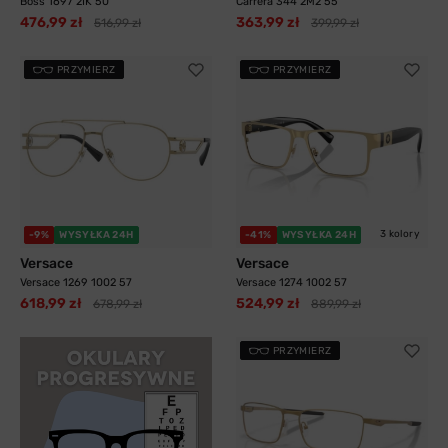
Boss 1697 2IK 50
Carrera 344 2M2 55
476,99 zł
363,99 zł
516,99 zł
399,99 zł
PRZYMIERZ
PRZYMIERZ
3 kolory
-9%
WYSYŁKA 24H
-41%
WYSYŁKA 24H
Versace
Versace
Versace 1269 1002 57
Versace 1274 1002 57
618,99 zł
524,99 zł
678,99 zł
889,99 zł
PRZYMIERZ