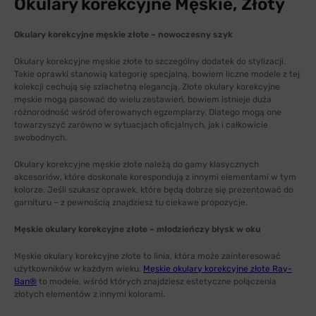
Okulary korekcyjne Męskie, Złoty
Okulary korekcyjne męskie złote – nowoczesny szyk
Okulary korekcyjne męskie złote to szczególny dodatek do stylizacji.
Takie oprawki stanowią kategorię specjalną, bowiem liczne modele z tej
kolekcji cechują się szlachetną elegancją. Złote okulary korekcyjne
męskie mogą pasować do wielu zestawień, bowiem istnieje duża
różnorodność wśród oferowanych egzemplarzy. Dlatego mogą one
towarzyszyć zarówno w sytuacjach oficjalnych, jak i całkowicie
swobodnych.
Okulary korekcyjne męskie złote należą do gamy klasycznych
akcesoriów, które doskonale korespondują z innymi elementami w tym
kolorze. Jeśli szukasz oprawek, które będą dobrze się prezentować do
garnituru – z pewnością znajdziesz tu ciekawe propozycje.
Męskie okulary korekcyjne złote – młodzieńczy błysk w oku
Męskie okulary korekcyjne złote to linia, która może zainteresować
użytkowników w każdym wieku.
Męskie okulary korekcyjne złote Ray-
Ban®
to modele, wśród których znajdziesz estetyczne połączenia
złotych elementów z innymi kolorami.