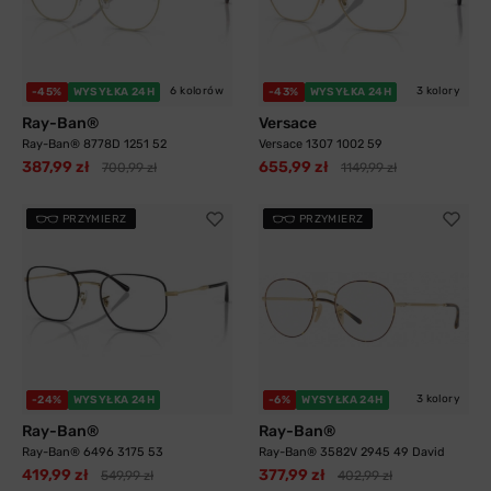
6 kolorów
3 kolory
-45%
WYSYŁKA 24H
-43%
WYSYŁKA 24H
Ray-Ban®
Versace
Ray-Ban® 8778D 1251 52
Versace 1307 1002 59
387,99 zł
655,99 zł
700,99 zł
1149,99 zł
PRZYMIERZ
PRZYMIERZ
3 kolory
-24%
WYSYŁKA 24H
-6%
WYSYŁKA 24H
Ray-Ban®
Ray-Ban®
Ray-Ban® 6496 3175 53
Ray-Ban® 3582V 2945 49 David
419,99 zł
377,99 zł
549,99 zł
402,99 zł