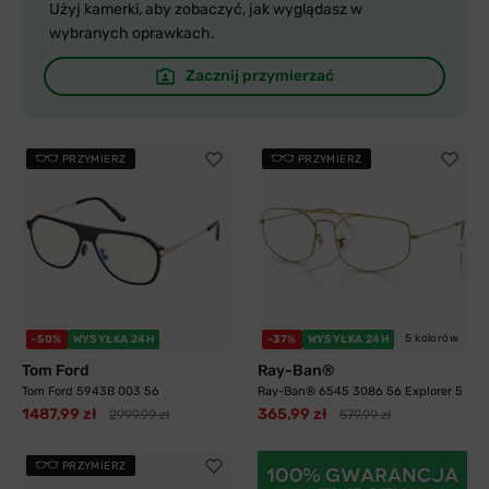
Użyj kamerki, aby zobaczyć, jak wyglądasz w
wybranych oprawkach.
Zacznij przymierzać
PRZYMIERZ
PRZYMIERZ
5 kolorów
-50%
WYSYŁKA 24H
-37%
WYSYŁKA 24H
Tom Ford
Ray-Ban®
Tom Ford 5943B 003 56
Ray-Ban® 6545 3086 56 Explorer 5
1487,99 zł
365,99 zł
2999,99 zł
579,99 zł
PRZYMIERZ