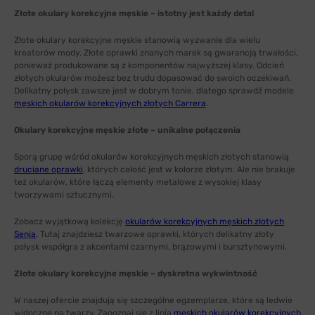
Złote okulary korekcyjne męskie – istotny jest każdy detal
Złote okulary korekcyjne męskie stanowią wyzwanie dla wielu
kreatorów mody. Złote oprawki znanych marek są gwarancją trwałości,
ponieważ produkowane są z komponentów najwyższej klasy. Odcień
złotych okularów możesz bez trudu dopasować do swoich oczekiwań.
Delikatny połysk zawsze jest w dobrym tonie, dlatego sprawdź modele
męskich okularów korekcyjnych złotych Carrera
.
Okulary korekcyjne męskie złote – unikalne połączenia
Sporą grupę wśród okularów korekcyjnych męskich złotych stanowią
druciane oprawki
, których całość jest w kolorze złotym. Ale nie brakuje
też okularów, które łączą elementy metalowe z wysokiej klasy
tworzywami sztucznymi.
Zobacz wyjątkową kolekcję
okularów korekcyjnych męskich złotych
Senja
. Tutaj znajdziesz twarzowe oprawki, których delikatny złoty
połysk współgra z akcentami czarnymi, brązowymi i bursztynowymi.
Złote okulary korekcyjne męskie – dyskretna wykwintność
W naszej ofercie znajdują się szczególne egzemplarze, które są ledwie
widoczne na twarzy. Zapoznaj się z linią
męskich okularów korekcyjnych