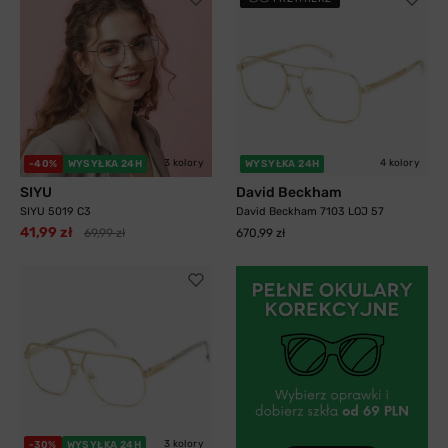
3 kolory
4 kolory
-40%
WYSYŁKA 24H
WYSYŁKA 24H
SIYU
David Beckham
SIYU 5019 C3
David Beckham 7103 LOJ 57
41,99 zł
69,99 zł
670,99 zł
3 kolory
-30%
WYSYŁKA 24H