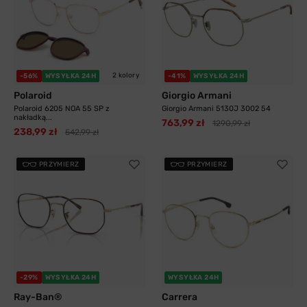
2 kolory
-56%
WYSYŁKA 24H
-41%
WYSYŁKA 24H
Polaroid
Giorgio Armani
Polaroid 6205 NOA 55 SP z
Giorgio Armani 5130J 3002 54
nakładką...
763,99 zł
1290,99 zł
238,99 zł
542,99 zł
PRZYMIERZ
PRZYMIERZ
-29%
WYSYŁKA 24H
WYSYŁKA 24H
Ray-Ban®
Carrera