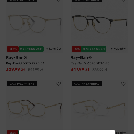
9 kolorów
9 kolorów
-45%
WYSYŁKA 24H
-4%
WYSYŁKA 24H
Ray-Ban®
Ray-Ban®
Ray-Ban® 6375 2993 51
Ray-Ban® 6375 2890 53
329,99 zł
347,99 zł
594,99 zł
363,99 zł
PRZYMIERZ
PRZYMIERZ
4 kolory
6 kolorów
-35%
WYSYŁKA 24H
-41%
WYSYŁKA 24H