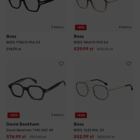
3 kolory
4 kolory
-39%
Boss
Boss
BOSS 1780/G P56 53
BOSS 1864/G 09Q 54
539,99 zł
514,99 zł
890,99 zł
3 kolory
-48%
-46%
David Beckham
Boss
David Beckham 7140 OXZ 48
BOSS 1632 RHL 50
576,99 zł
552,99 zł
1101,60 zł
1020,99 zł