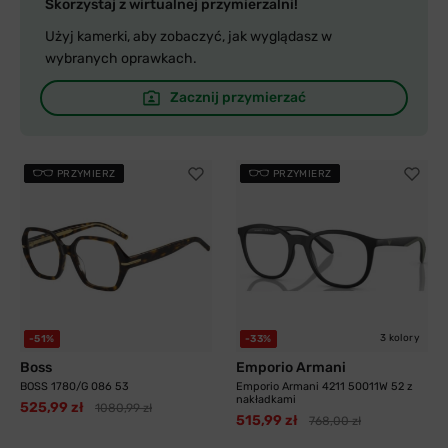
Skorzystaj z wirtualnej przymierzalni!
Użyj kamerki, aby zobaczyć, jak wyglądasz w
wybranych oprawkach.
Zacznij przymierzać
PRZYMIERZ
PRZYMIERZ
3 kolory
-51%
-33%
Boss
Emporio Armani
BOSS 1780/G 086 53
Emporio Armani 4211 50011W 52 z
nakładkami
525,99 zł
1080,99 zł
515,99 zł
768,00 zł