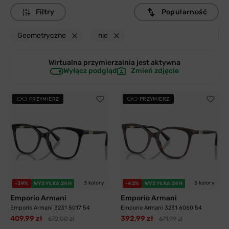
Filtry
Popularność
Geometryczne
nie
Wirtualna przymierzalnia jest
aktywna
Wyłącz podgląd
Zmień zdjęcie
PRZYMIERZ
PRZYMIERZ
3 kolory
3 kolory
-39%
WYSYŁKA 24H
-42%
WYSYŁKA 24H
Emporio Armani
Emporio Armani
Emporio Armani 3231 5017 54
Emporio Armani 3231 6060 54
409,99 zł
392,99 zł
672,00 zł
671,99 zł