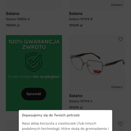
3 kolory
Solano
Solano
Solano 10806 A
Solano 10794 B
199,99 zł
199,99 zł
3 kolory
Sprawdź
Solano
Solano 10794 C
199,99 zł
Dopasujemy się do Twoich potrzeb
Nasz sklep korzysta z ciasteczek i/lub innych
podobnych technologii, które służą do gromadzenia i