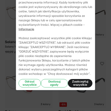
przechowywania informacji. Każdy konkretny plik
cookie jest wykorzystywany do określonego celu lub
celów, takich jak identyfikacja użytkownika,
uzyskiwanie informacji sposobie korzystania ze
naszego Sklepu lub w celu spersonalizowania
wyświetlanych treści. Więcej o plikach cookie -
Informacje
3 kolory
3 kolory
Możesz zaakceptować wszystkie pliki cookie klikając
Solano
Solano
"ZAAKCEPTUJ WSZYSTKIE", lub odrzucić pliki cookie
Solano 10795 B
Solano 10795 A
klikając "ZAAKCEPTUJ WYBRANE". Jeśli naciśniesz
"ODRZUĆ WSZYSTKIE", zapisywane będą wyłącznie
199,99 zł
199,99 zł
pliki cookie niezbędne do zapewnienia
funkcjonowania Sklepu, korzystanie z takich plików
nie wymaga zgody użytkownika. Możesz również
dokonać wyboru poszczególnych kategorii plików
cookie wchodząc w “Chcę dostosować mój wybór”.
Odrzuć
Dostosuj
Zaakceptuj
wszystkie
zgody
wszystkie
3 kolory
3 kolory
-5%