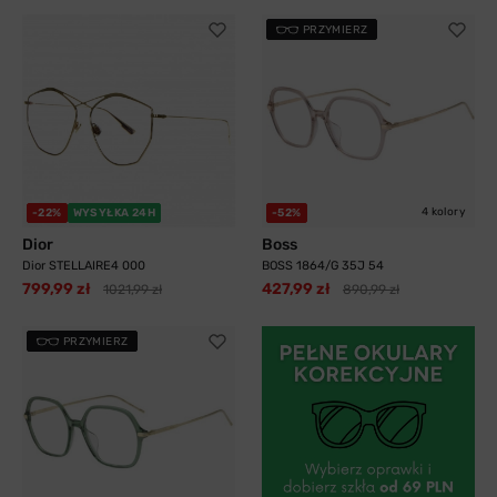
PRZYMIERZ
4 kolory
-22%
WYSYŁKA 24H
-52%
Dior
Boss
Dior STELLAIRE4 000
BOSS 1864/G 35J 54
799,99 zł
427,99 zł
1021,99 zł
890,99 zł
PRZYMIERZ