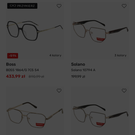
PRZYMIERZ
4 kolory
3 kolory
-51%
Boss
Solano
BOSS 1864/G 7C5 54
Solano 10794 A
433,99 zł
890,99 zł
199,99 zł