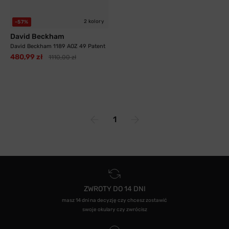
2 kolory
-57%
David Beckham
David Beckham 1189 AOZ 49 Patent
480,99 zł
1110,00 zł
1
ZWROTY DO 14 DNI
masz 14 dni na decyzję czy chcesz zostawić
swoje okulary czy zwrócisz