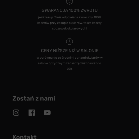
GWARANCJA 100% ZWROTU
jeśli zakup Ci nie odpowiada zwrócimy 100%
kosztów przy zakupie okularów, także koszty
soczewek okularowych!
CENY NIŻSZE NIŻ W SALONIE
w porównaniu ze średnimi cenami okularów w
salonie optycznym zaoszczędzisz nawet do
70%
Zostań z nami
Kontakt