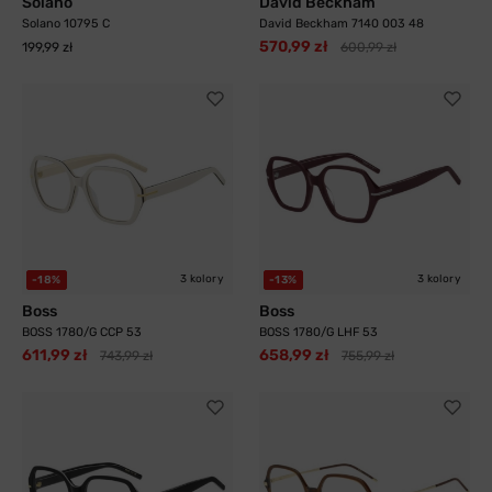
Solano
David Beckham
Solano 10795 C
David Beckham 7140 003 48
570,99 zł
199,99 zł
600,99 zł
3 kolory
3 kolory
-18%
-13%
Boss
Boss
BOSS 1780/G CCP 53
BOSS 1780/G LHF 53
611,99 zł
658,99 zł
743,99 zł
755,99 zł