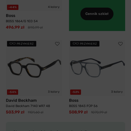
4 kolory
-44%
Cennik szkieł
Boss
BOSS 1864/G 1ED 54
496,99 zł
890,99 zł
PRZYMIERZ
PRZYMIERZ
3 kolory
3 kolory
-54%
-52%
David Beckham
Boss
David Beckham 7140 WR7 48
BOSS 1843 PJP 56
503,99 zł
508,99 zł
1101,60 zł
1070,99 zł