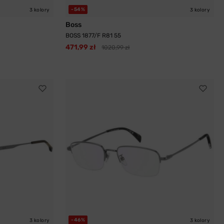
-54%
3 kolory
3 kolory
Boss
BOSS 1877/F R81 55
471,99 zł
1020,99 zł
-46%
3 kolory
3 kolory