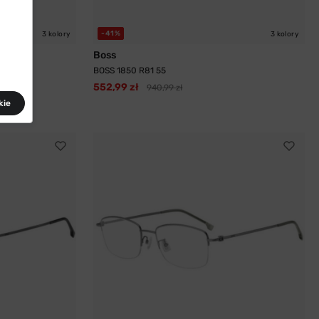
-41%
3 kolory
3 kolory
Boss
BOSS 1850 R81 55
552,99 zł
940,99 zł
kie