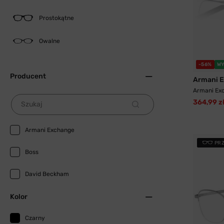
Prostokątne
Owalne
-56%
WY
Producent
Armani 
Armani Ex
364,99 z
Szukaj
Armani Exchange
PR
Boss
David Beckham
Kolor
Czarny