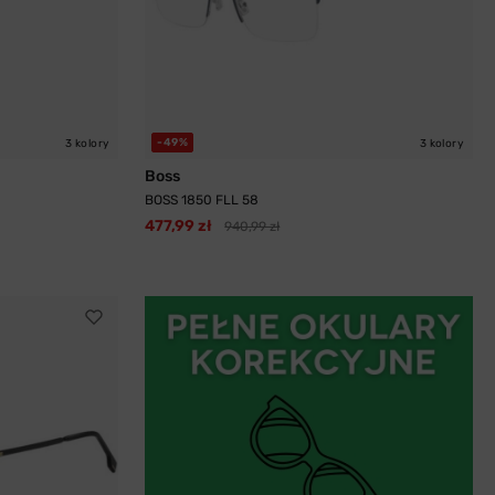
-49%
3 kolory
3 kolory
Boss
BOSS 1850 FLL 58
477,99 zł
940,99 zł