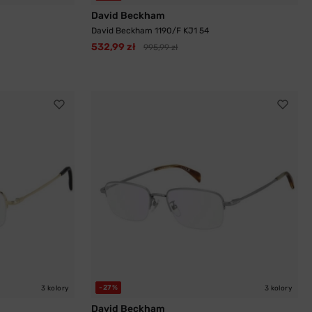
David Beckham
David Beckham 1190/F KJ1 54
532,99 zł
995,99 zł
-27%
3 kolory
3 kolory
David Beckham