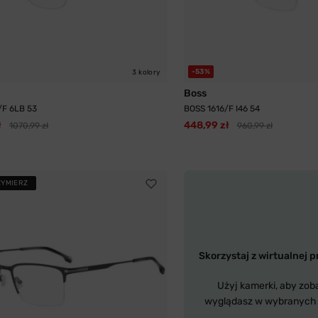
-53%
3 kolory
Boss
/F 6LB 53
BOSS 1616/F I46 54
ł
448,99 zł
1070,99 zł
960,99 zł
ZYMIERZ
Skorzystaj z wirtualnej p
Użyj kamerki, aby zob
wyglądasz w wybranych