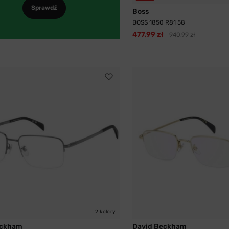
Sprawdź
Boss
BOSS 1850 R81 58
477,99 zł
940,99 zł
2 kolory
eckham
David Beckham