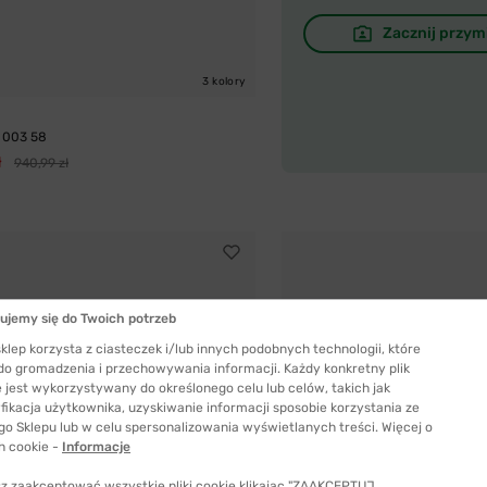
Zacznij przym
3 kolory
 003 58
ł
940,99 zł
ujemy się do Twoich potrzeb
klep korzysta z ciasteczek i/lub innych podobnych technologii, które
 do gromadzenia i przechowywania informacji. Każdy konkretny plik
 jest wykorzystywany do określonego celu lub celów, takich jak
fikacja użytkownika, uzyskiwanie informacji sposobie korzystania ze
go Sklepu lub w celu spersonalizowania wyświetlanych treści. Więcej o
h cookie -
Informacje
z zaakceptować wszystkie pliki cookie klikając "ZAAKCEPTUJ