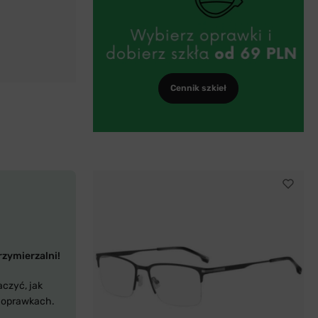
Cennik szkieł
rzymierzalni!
aczyć, jak
 oprawkach.