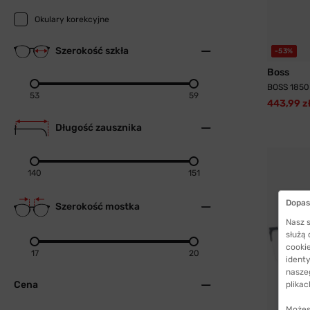
Okulary korekcyjne
Szerokość szkła
-53%
Boss
BOSS 1850
53
59
443,99 z
Długość zausznika
140
151
Dopas
Szerokość mostka
Nasz s
służą
cookie
17
20
identy
nasze
Cena
plikac
Możes