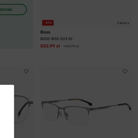
ierzać
-41%
3 kolory
Boss
BOSS 1850 003 55
552,99 zł
940,99 zł