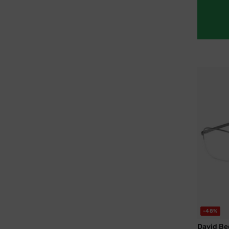
-48%
David B