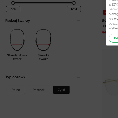
WSZYST
naciś
-52%
niezb
nie w
Boss
Rodzaj twarzy
poszc
BOSS 1850
wybór
447,99 zł
Od
Standardowa
Szeroka
twarz
twarz
Typ oprawki
Pełne
Patentki
Żyłki