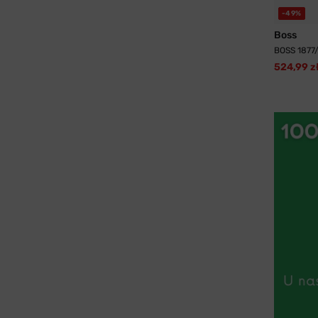
-49%
Boss
BOSS 1877
524,99 z