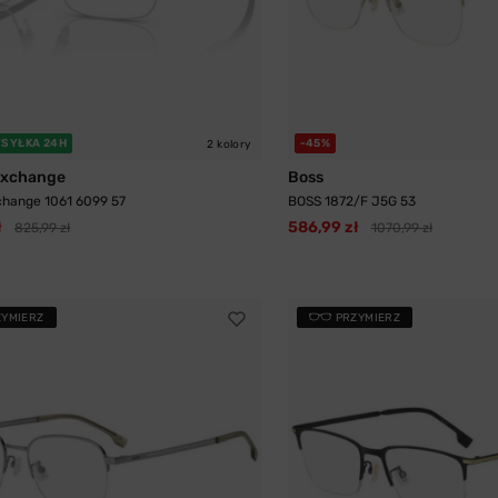
SYŁKA 24H
-45%
2 kolory
Exchange
Boss
change 1061 6099 57
BOSS 1872/F J5G 53
ł
586,99 zł
825,99 zł
1070,99 zł
ZYMIERZ
PRZYMIERZ