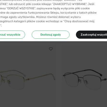
KIE", lub odrzucić pliki cookie klikając "ZAAKCEPTUJ WYBRANE". Jeśli
niesz "ODRZUĆ WSZYSTKIE", zapisywane będą wyłącznie pliki cookie
-28%
3 kolory
ędne do zapewnienia funkcjonowania Sklepu, korzystanie z takich plików
ymaga zgody użytkownika. Możesz również dokonać wyboru
Boss
zególnych kategorii plików cookie wchodząc w “Chcę dostosować mój
 FLL 55
BOSS 1872/F V81 53
”.
771,99 zł
940,99 zł
1070,99 zł
rzuć wszystkie
Dostosuj zgody
Zaakceptuj wszyst