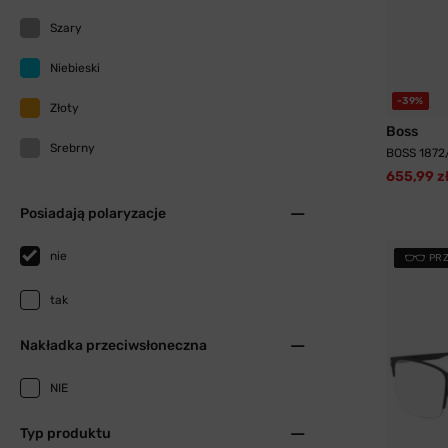
Szary
Niebieski
-39%
Złoty
Boss
Srebrny
BOSS 1872
655,99 z
Posiadają polaryzacje
nie
PR
tak
Nakładka przeciwsłoneczna
NIE
Typ produktu