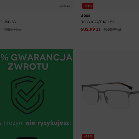
-41%
3 kolory
Boss
/F J5G 55
BOSS 1877/F KJ1 55
ł
602,99 zł
1020,99 zł
1020,99 zł
-49%