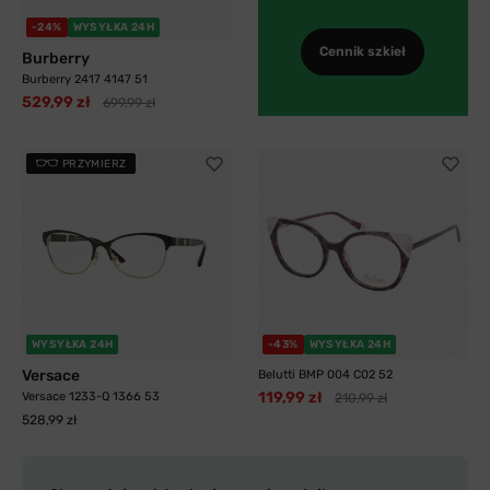
-24%
WYSYŁKA 24H
Cennik szkieł
Burberry
Burberry 2417 4147 51
529,99 zł
699,99 zł
PRZYMIERZ
WYSYŁKA 24H
-43%
WYSYŁKA 24H
Versace
Belutti BMP 004 C02 52
119,99 zł
Versace 1233-Q 1366 53
210,99 zł
528,99 zł