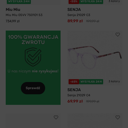
3 kolory
WYSYŁKA 24H
-55%
WYSYŁKA 24H
Miu Miu
SENJA
Miu Miu 05VV 7S01O1 53
Senja 21029 C3
89,99 zł
734,99 zł
199,99 zł
3 kolory
-65%
WYSYŁKA 24H
Sprawdź
SENJA
Senja 21029 C4
69,99 zł
199,99 zł