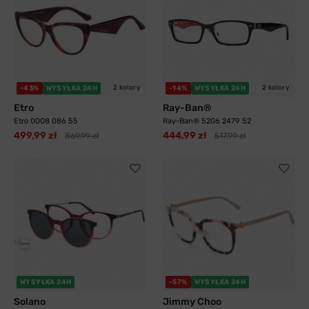
2 kolory
2 kolory
-43%
WYSYŁKA 24H
-14%
WYSYŁKA 24H
Etro
Ray-Ban®
Etro 0008 086 55
Ray-Ban® 5206 2479 52
499,99 zł
444,99 zł
869,99 zł
517,99 zł
WYSYŁKA 24H
-57%
WYSYŁKA 24H
Solano
Jimmy Choo