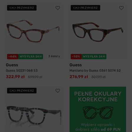
PRZYMIERZ
PRZYMIERZ
3 kolory
-46%
WYSYŁKA 24H
-10%
WYSYŁKA 24H
Guess
Guess
Guess 50231 068 53
Marciano by Guess 0361 S074 52
322,99 zł
276,99 zł
599,99 zł
307,99 zł
PRZYMIERZ