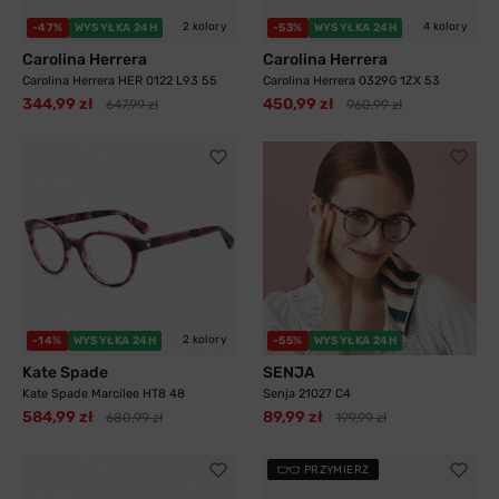
2 kolory
4 kolory
-47%
WYSYŁKA 24H
-53%
WYSYŁKA 24H
Carolina Herrera
Carolina Herrera
Carolina Herrera HER 0122 L93 55
Carolina Herrera 0329G 1ZX 53
344,99 zł
450,99 zł
647,99 zł
960,99 zł
2 kolory
-14%
WYSYŁKA 24H
-55%
WYSYŁKA 24H
Kate Spade
SENJA
Kate Spade Marcilee HT8 48
Senja 21027 C4
584,99 zł
89,99 zł
680,99 zł
199,99 zł
PRZYMIERZ