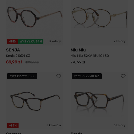
3 kolory
2 kolory
-55%
WYSYŁKA 24H
SENJA
Miu Miu
Senja 21034 C3
Miu Miu 52XV 15U1O1 50
89,99 zł
199,99 zł
770,99 zł
PRZYMIERZ
PRZYMIERZ
5 kolorów
3 kolory
-49%