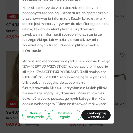
Nasz sklep korzysta z ciasteczek i/lub innych
podobnych technologii, które służą do gromadzenia i
2 kolory
2 kolory
-65%
WYSYŁKA 24H
WYSYŁKA 24H
przechowywania informacji. Każdy konkretny plik
cookie jest wykorzystywany do określonego celu lub
SENJA
Solano
celów, takich jak identyfikacja użytkownika,
Oprawki Senja 2112 C2
Solano 90289 D z nakładką
uzyskiwanie informacji sposobie korzystania ze
przeciwsłoneczną z...
69,99 zł
199,99 zł
naszego Sklepu lub w celu spersonalizowania
299,99 zł
wyświetlanych treści. Więcej o plikach cookie -
Informacje
Możesz zaakceptować wszystkie pliki cookie klikając
"ZAAKCEPTUJ WSZYSTKIE", lub odrzucić pliki cookie
klikając "ZAAKCEPTUJ WYBRANE". Jeśli naciśniesz
"ODRZUĆ WSZYSTKIE", zapisywane będą wyłącznie
pliki cookie niezbędne do zapewnienia
funkcjonowania Sklepu, korzystanie z takich plików
nie wymaga zgody użytkownika. Możesz również
dokonać wyboru poszczególnych kategorii plików
cookie wchodząc w “Chcę dostosować mój wybór”.
3 kolory
2 kolory
-55%
WYSYŁKA 24H
-65%
WYSYŁKA 24H
SENJA
SENJA
Odrzuć
Dostosuj
Zaakceptuj
wszystkie
zgody
wszystkie
Senja 21029 C2
Senja 21033 C2
89,99 zł
69,99 zł
199,99 zł
199,99 zł