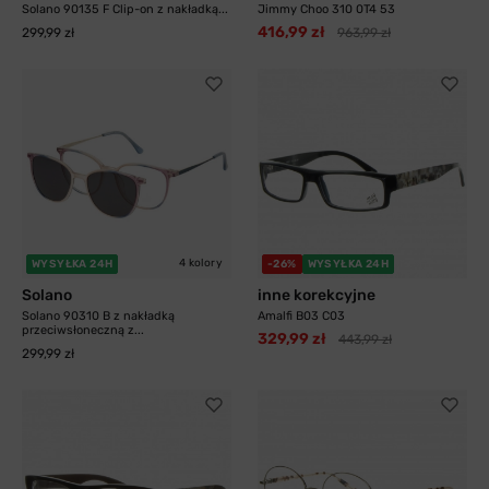
Solano 90135 F Clip-on z nakładką...
Jimmy Choo 310 0T4 53
416,99 zł
299,99 zł
963,99 zł
4 kolory
WYSYŁKA 24H
-26%
WYSYŁKA 24H
Solano
inne korekcyjne
Solano 90310 B z nakładką
Amalfi B03 C03
przeciwsłoneczną z...
329,99 zł
443,99 zł
299,99 zł