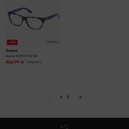
2 kolory
-23%
Guess
Guess 50234 092 54
452,99 zł
588,99 zł
1
2