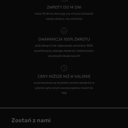
ZWROTY DO 14 DNI
masz 14 dni na decyzję czy chcesz zostawić
swoje okulary czy zwrócisz
GWARANCJA 100% ZWROTU
jeśli zakup Ci nie odpowiada zwrócimy 100%
kosztów przy zakupie okularów, także koszty
soczewek okularowych!
CENY NIŻSZE NIŻ W SALONIE
w porównaniu ze średnimi cenami okularów w
salonie optycznym zaoszczędzisz nawet do
70%
Zostań z nami