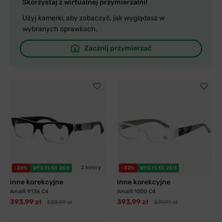
Skorzystaj z wirtualnej przymierzalni!
Użyj kamerki, aby zobaczyć, jak wyglądasz w
wybranych oprawkach.
Zacznij przymierzać
2 kolory
-26%
WYSYŁKA 24H
-32%
WYSYŁKA 24H
inne korekcyjne
inne korekcyjne
Amalfi 9136 C4
Amalfi 1000 C4
393,99 zł
393,99 zł
528,99 zł
579,99 zł