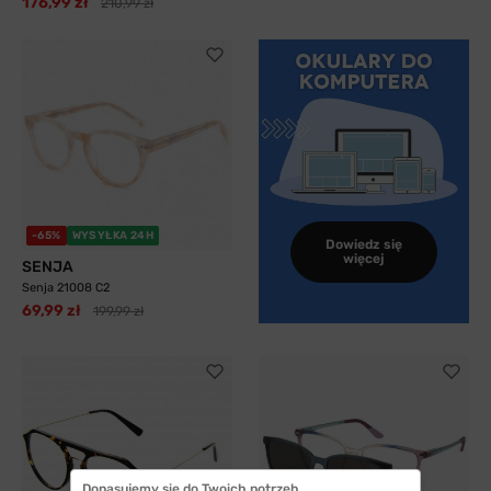
176,99 zł
210,99 zł
-65%
WYSYŁKA 24H
Dowiedz się
więcej
SENJA
Senja 21008 C2
69,99 zł
199,99 zł
Dopasujemy się do Twoich potrzeb