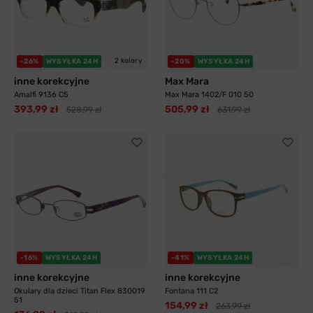
2 kolory
-26%
WYSYŁKA 24H
-20%
WYSYŁKA 24H
inne korekcyjne
Max Mara
Amalfi 9136 C5
Max Mara 1402/F 010 50
393,99 zł
505,99 zł
528,99 zł
631,99 zł
-16%
WYSYŁKA 24H
-41%
WYSYŁKA 24H
inne korekcyjne
inne korekcyjne
Okulary dla dzieci Titan Flex 830019
Fontana 111 C2
51
154,99 zł
263,99 zł