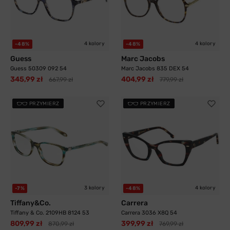
4 kolory
4 kolory
-48%
-48%
Guess
Marc Jacobs
Guess 50309 092 54
Marc Jacobs 835 DEX 54
345,99 zł
404,99 zł
667,99 zł
779,99 zł
PRZYMIERZ
PRZYMIERZ
3 kolory
4 kolory
-7%
-48%
Tiffany&Co.
Carrera
Tiffany & Co. 2109HB 8124 53
Carrera 3036 X8Q 54
809,99 zł
399,99 zł
870,99 zł
769,99 zł