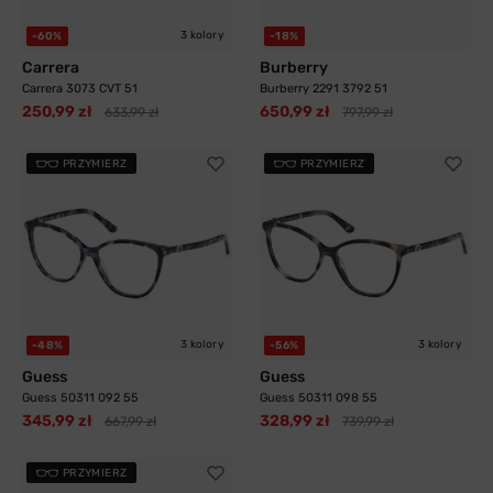
3 kolory
-60%
-18%
Carrera
Burberry
Carrera 3073 CVT 51
Burberry 2291 3792 51
250,99 zł
650,99 zł
633,99 zł
797,99 zł
PRZYMIERZ
PRZYMIERZ
3 kolory
3 kolory
-48%
-56%
Guess
Guess
Guess 50311 092 55
Guess 50311 098 55
345,99 zł
328,99 zł
667,99 zł
739,99 zł
PRZYMIERZ