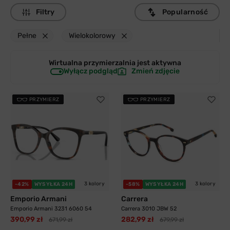
Filtry
Popularność
Pełne
Wielokolorowy
Wirtualna przymierzalnia jest
aktywna
Wyłącz podgląd
Zmień zdjęcie
PRZYMIERZ
PRZYMIERZ
3 kolory
3 kolory
-42%
WYSYŁKA 24H
-58%
WYSYŁKA 24H
Emporio Armani
Carrera
Emporio Armani 3231 6060 54
Carrera 3010 JBW 52
390,99 zł
282,99 zł
671,99 zł
679,99 zł