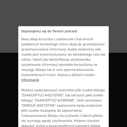
Dopasujemy się do Twoich potrzeb
1
Nasz sklep korzysta z ciasteczek i/lub innych
podobnych technologii, które służą do gromadzenia i
przechowywania informacji. Każdy konkretny plik
cookie jest wykorzystywany do określonego celu lub
celów, takich jak identyfikacja użytkownika,
uzyskiwanie informacji sposobie korzystania ze
naszego Sklepu lub w celu spersonalizowania
ZWROTY DO 14 DNI
wyświetlanych treści. Więcej o plikach cookie -
masz 14 dni na decyzję czy chcesz zostawić
Informacje
swoje okulary czy zwrócisz
Możesz zaakceptować wszystkie pliki cookie klikając
"ZAAKCEPTUJ WSZYSTKIE", lub odrzucić pliki cookie
klikając "ZAAKCEPTUJ WYBRANE". Jeśli naciśniesz
GWARANCJA 100% ZWROTU
"ODRZUĆ WSZYSTKIE", zapisywane będą wyłącznie
jeśli zakup Ci nie odpowiada zwrócimy 100%
pliki cookie niezbędne do zapewnienia
kosztów przy zakupie okularów, także koszty
funkcjonowania Sklepu, korzystanie z takich plików
soczewek okularowych!
nie wymaga zgody użytkownika. Możesz również
dokonać wyboru poszczególnych kategorii plików