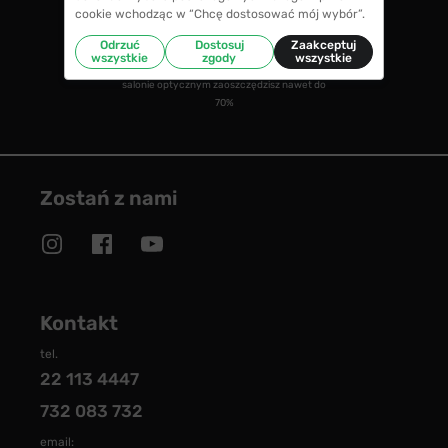
cookie wchodząc w “Chcę dostosować mój wybór”.
CENY NIŻSZE NIŻ W SALONIE
Odrzuć
Dostosuj
Zaakceptuj
wszystkie
zgody
wszystkie
w porównaniu ze średnimi cenami okularów w
salonie optycznym zaoszczędzisz nawet do
70%
Zostań z nami
Kontakt
tel.
22 113 4447
732 083 732
email: