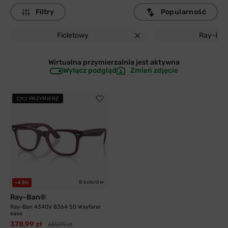
Filtry
Popularność
Fioletowy
Ray-Ba
Wirtualna przymierzalnia jest
aktywna
Wyłącz podgląd
Zmień zdjęcie
PRZYMIERZ
8 kolorów
-43%
Ray-Ban®
Ray-Ban 4340V 8364 50 Wayfarer
ease
378,99 zł
659,99 zł