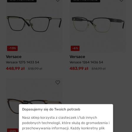
-13%
-6%
Versace
Versace
Versace 1275 1433 54
Versace 1264 1436 54
448,99 zł
483,99 zł
518,99 zł
514,99 zł
Dopasujemy się do Twoich potrzeb
Nasz sklep korzysta z ciasteczek i/lub innych
podobnych technologii, które służą do gromadzenia i
przechowywania informacji. Każdy konkretny plik
-26%