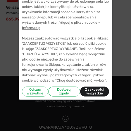
cookie jest wykorzystywany do określonego celu lub
celów, takich jak identyfikacja użytkownika,
Versace
uzyskiwanie informacji sposobie korzystania ze
Versace 3271 108 52
naszego Sklepu lub w celu spersonalizowania
665,99 zł
899,99 zł
wyświetlanych treści. Więcej o plikach cookie -
Informacje
Możesz zaakceptować wszystkie pliki cookie klikając
"ZAAKCEPTUJ WSZYSTKIE", lub odrzucić pliki cookie
klikając "ZAAKCEPTUJ WYBRANE". Jeśli naciśniesz
"ODRZUĆ WSZYSTKIE", zapisywane będą wyłącznie
1
pliki cookie niezbędne do zapewnienia
funkcjonowania Sklepu, korzystanie z takich plików
nie wymaga zgody użytkownika. Możesz również
dokonać wyboru poszczególnych kategorii plików
cookie wchodząc w “Chcę dostosować mój wybór”.
Odrzuć
Dostosuj
Zaakceptuj
wszystkie
zgody
wszystkie
ZWROTY DO 14 DNI
masz 14 dni na decyzję czy chcesz zostawić
swoje okulary czy zwrócisz
GWARANCJA 100% ZWROTU