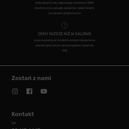
jeśli zakup Ci nie odpowiada zwrócimy 100%
kosztów przy zakupie okularów, także koszty
soczewek okularowych!
CENY NIŻSZE NIŻ W SALONIE
w porównaniu ze średnimi cenami okularów w
salonie optycznym zaoszczędzisz nawet do
70%
Zostań z nami
Kontakt
tel.