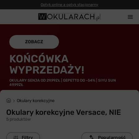
Optyk online a optyk stacjonarny
ZOBACZ
KOŃCÓWKA
WYPRZEDAŻY!
OKULARY SENJA OD 29,99ZŁ | GEPETTO DO -54% | SIYU SUN
49,99ZŁ
Okulary korekcyjne
Okulary korekcyjne Versace, NIE
5 produktów
Filtry
Popularność