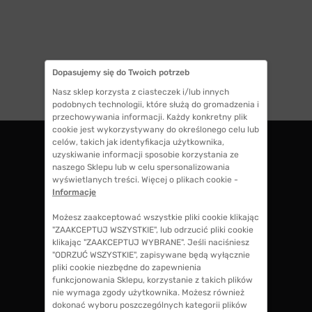
1
Dopasujemy się do Twoich potrzeb
Nasz sklep korzysta z ciasteczek i/lub innych
podobnych technologii, które służą do gromadzenia i
przechowywania informacji. Każdy konkretny plik
cookie jest wykorzystywany do określonego celu lub
celów, takich jak identyfikacja użytkownika,
uzyskiwanie informacji sposobie korzystania ze
ZWROTY DO 14 DNI
naszego Sklepu lub w celu spersonalizowania
wyświetlanych treści. Więcej o plikach cookie -
masz 14 dni na decyzję czy chcesz zostawić
Informacje
swoje okulary czy zwrócisz
Możesz zaakceptować wszystkie pliki cookie klikając
"ZAAKCEPTUJ WSZYSTKIE", lub odrzucić pliki cookie
klikając "ZAAKCEPTUJ WYBRANE". Jeśli naciśniesz
GWARANCJA 100% ZWROTU
"ODRZUĆ WSZYSTKIE", zapisywane będą wyłącznie
jeśli zakup Ci nie odpowiada zwrócimy 100%
pliki cookie niezbędne do zapewnienia
kosztów przy zakupie okularów, także koszty
funkcjonowania Sklepu, korzystanie z takich plików
soczewek okularowych!
nie wymaga zgody użytkownika. Możesz również
dokonać wyboru poszczególnych kategorii plików