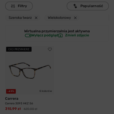
Filtry
Popularność
Szeroka twarz
Wielokolorowy
Wirtualna przymierzalnia jest
aktywna
Wyłącz podgląd
Zmień zdjęcie
PRZYMIERZ
5 kolorów
-49%
Carrera
Carrera 3093 HKZ 56
315,99 zł
620,00 zł