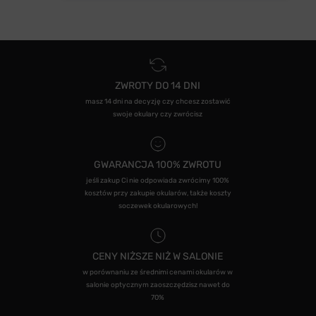
ZWROTY DO 14 DNI
masz 14 dni na decyzję czy chcesz zostawić
swoje okulary czy zwrócisz
GWARANCJA 100% ZWROTU
jeśli zakup Ci nie odpowiada zwrócimy 100%
kosztów przy zakupie okularów, także koszty
soczewek okularowych!
CENY NIŻSZE NIŻ W SALONIE
w porównaniu ze średnimi cenami okularów w
salonie optycznym zaoszczędzisz nawet do
70%