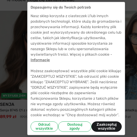
Dopasujemy się do Twoich potrzeb
Nasz sklep korzysta z ciasteczek i/lub innych
podobnych technologii, które służą do gromadzenia i
przechowywania informacji. Każdy konkretny plik
cookie jest wykorzystywany do określonego celu lub
celów, takich jak identyfikacja użytkownika,
uzyskiwanie informacji sposobie korzystania ze
naszego Sklepu lub w celu spersonalizowania
wyświetlanych treści. Więcej o plikach cookie -
Informacje
Możesz zaakceptować wszystkie pliki cookie klikając
"ZAAKCEPTUJ WSZYSTKIE", lub odrzucić pliki cookie
klikając "ZAAKCEPTUJ WYBRANE". Jeśli naciśniesz
"ODRZUĆ WSZYSTKIE", zapisywane będą wyłącznie
pliki cookie niezbędne do zapewnienia
WYSYŁKA 24H
funkcjonowania Sklepu, korzystanie z takich plików
SENJA
SENJA
nie wymaga zgody użytkownika. Możesz również
dokonać wyboru poszczególnych kategorii plików
Senja 8745 C1 z nakładką przeciwsłoneczną z...
Senja 8747 C1 z nakładką
cookie wchodząc w “Chcę dostosować mój wybór”.
89,99 zł
94,99 zł
199,99 zł
199,99 zł
Odrzuć
Dostosuj
Zaakceptuj
wszystkie
zgody
wszystkie