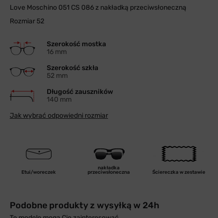
Love Moschino 051 CS 086 z nakładką przeciwsłoneczną
Rozmiar 52
Szerokość mostka
16 mm
Szerokość szkła
52 mm
Długość zauszników
140 mm
Jak wybrać odpowiedni rozmiar
nakładka
Etui/woreczek
przeciwsłoneczna
Ściereczka w zestawie
Podobne produkty z wysyłką w 24h
Te modele mogą Cię zainteresować