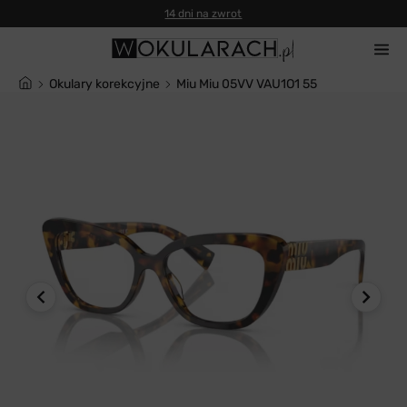
14 dni na zwrot
Okulary korekcyjne
Miu Miu 05VV VAU1O1 55