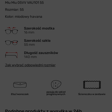
Miu Miu 05VV VAU1O1 55
Rozmiar: 55
Kolor: miodowy havana
Szerokość mostka
16 mm
Szerokość szkła
55 mm
Długość zauszników
140 mm
Jak wybrać odpowiedni rozmiar
pasują do szkieł
Etui/woreczek
progresywnych
Ściereczka w zestawie
Podobne produkty z wysyłką w 24h