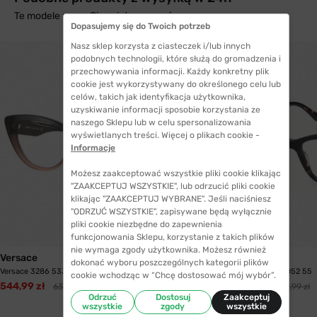
Te modele mogą Cię zainteresować
Dopasujemy się do Twoich potrzeb
Nasz sklep korzysta z ciasteczek i/lub innych
podobnych technologii, które służą do gromadzenia i
przechowywania informacji. Każdy konkretny plik
cookie jest wykorzystywany do określonego celu lub
celów, takich jak identyfikacja użytkownika,
uzyskiwanie informacji sposobie korzystania ze
naszego Sklepu lub w celu spersonalizowania
wyświetlanych treści. Więcej o plikach cookie -
Informacje
Możesz zaakceptować wszystkie pliki cookie klikając
"ZAAKCEPTUJ WSZYSTKIE", lub odrzucić pliki cookie
klikając "ZAAKCEPTUJ WYBRANE". Jeśli naciśniesz
"ODRZUĆ WSZYSTKIE", zapisywane będą wyłącznie
pliki cookie niezbędne do zapewnienia
funkcjonowania Sklepu, korzystanie z takich plików
WYSYŁKA 24H
nie wymaga zgody użytkownika. Możesz również
Versace
Guess
dokonać wyboru poszczególnych kategorii plików
Versace 3286 5332 54
Guess GU 2852 V052 55
cookie wchodząc w “Chcę dostosować mój wybór”.
544,99 zł
508,99 zł
634,99 zł
601,99 zł
Odrzuć
Dostosuj
Zaakceptuj
wszystkie
zgody
wszystkie