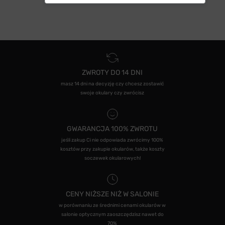
ZWROTY DO 14 DNI
masz 14 dni na decyzję czy chcesz zostawić
swoje okulary czy zwrócisz
GWARANCJA 100% ZWROTU
jeśli zakup Ci nie odpowiada zwrócimy 100%
kosztów przy zakupie okularów, także koszty
soczewek okularowych!
CENY NIŻSZE NIŻ W SALONIE
w porównaniu ze średnimi cenami okularów w
salonie optycznym zaoszczędzisz nawet do
70%