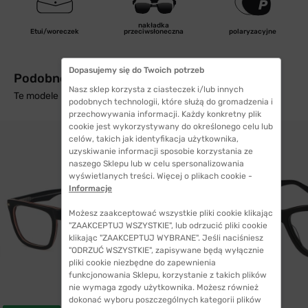
nakładka
Etui/woreczek
przeciwsłoneczna
polaryzacyjne
Dopasujemy się do Twoich potrzeb
Podobne produkty z wysyłką w 24h
Nasz sklep korzysta z ciasteczek i/lub innych
Te modele mogą Cię zainteresować
podobnych technologii, które służą do gromadzenia i
przechowywania informacji. Każdy konkretny plik
cookie jest wykorzystywany do określonego celu lub
celów, takich jak identyfikacja użytkownika,
uzyskiwanie informacji sposobie korzystania ze
naszego Sklepu lub w celu spersonalizowania
wyświetlanych treści. Więcej o plikach cookie -
Informacje
Możesz zaakceptować wszystkie pliki cookie klikając
"ZAAKCEPTUJ WSZYSTKIE", lub odrzucić pliki cookie
klikając "ZAAKCEPTUJ WYBRANE". Jeśli naciśniesz
"ODRZUĆ WSZYSTKIE", zapisywane będą wyłącznie
pliki cookie niezbędne do zapewnienia
funkcjonowania Sklepu, korzystanie z takich plików
nie wymaga zgody użytkownika. Możesz również
dokonać wyboru poszczególnych kategorii plików