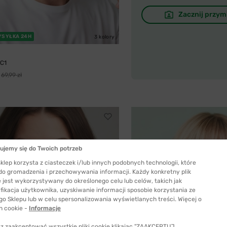
Zacznij przym
YSYŁKA 24H
3 kolory
 C1
69,99 zł
ujemy się do Twoich potrzeb
klep korzysta z ciasteczek i/lub innych podobnych technologii, które
 do gromadzenia i przechowywania informacji. Każdy konkretny plik
 jest wykorzystywany do określonego celu lub celów, takich jak
fikacja użytkownika, uzyskiwanie informacji sposobie korzystania ze
go Sklepu lub w celu spersonalizowania wyświetlanych treści. Więcej o
h cookie -
Informacje
z zaakceptować wszystkie pliki cookie klikając "ZAAKCEPTUJ