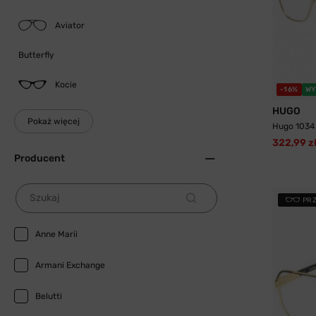
Aviator
Butterfly
Kocie
-16%
WY
HUGO
Pokaż więcej
Hugo 1034
322,99 z
Producent
Szukaj
PR
Anne Marii
Armani Exchange
Belutti