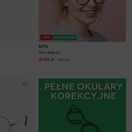
-40%
WYSYŁKA 24H
SIYU
SIYU 1988 C1
41,99 zł
69,99 zł