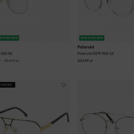
SYŁKA 24H
WYSYŁKA 24H
Polaroid
 J5G 55
Polaroid D379 900 53
ł
384,99 zł
204,99 zł
ZYMIERZ