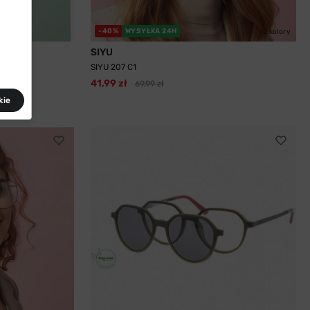
-40%
WYSYŁKA 24H
2 kolory
SIYU
SIYU 207 C1
41,99 zł
69,99 zł
kie