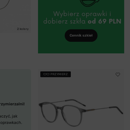
2 kolory
Cennik szkieł
PRZYMIERZ
rzymierzalni!
aczyć, jak
 oprawkach.