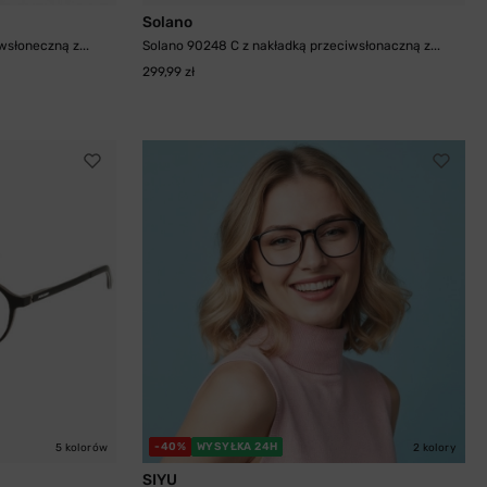
Solano
wsłoneczną z...
Solano 90248 C z nakładką przeciwsłonaczną z...
299,99 zł
-40%
WYSYŁKA 24H
5 kolorów
2 kolory
SIYU