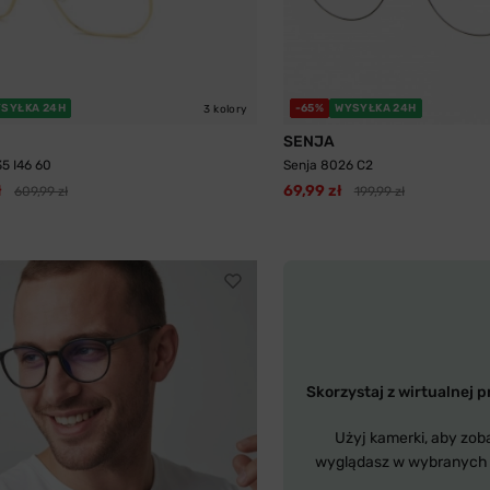
SYŁKA 24H
-65%
WYSYŁKA 24H
3 kolory
SENJA
35 I46 60
Senja 8026 C2
ł
69,99 zł
609,99 zł
199,99 zł
Skorzystaj z wirtualnej p
Użyj kamerki, aby zob
wyglądasz w wybranych