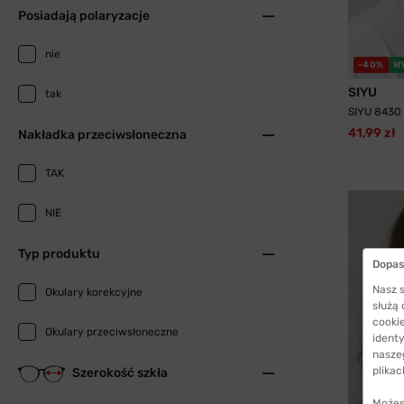
Posiadają polaryzacje
nie
-40%
W
SIYU
tak
SIYU 8430
41,99 zł
Nakładka przeciwsłoneczna
TAK
NIE
Typ produktu
Dopas
Nasz s
Okulary korekcyjne
służą
cookie
Okulary przeciwsłoneczne
identy
nasze
plikac
Szerokość szkła
Możes