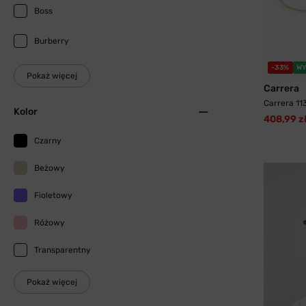
Boss
Burberry
-33%
WY
Pokaż więcej
Carrera
Carrera 11
Kolor
408,99 z
Czarny
Beżowy
Fioletowy
Różowy
Transparentny
Pokaż więcej