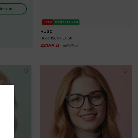
ierzać
-67%
WYSYŁKA 24H
HUGO
Hugo 1206 HEK 50
221,99 zł
669,99 zł