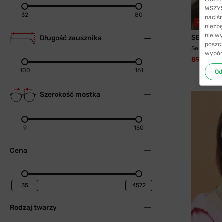
WSZYST
32
80
naciś
-55%
WY
niezb
nie w
SENJA
Długość zausznika
poszc
Senja 8745
wybór
89,99 zł
100
161
Od
Szerokość mostka
9
150
Cena
Rodzaj twarzy