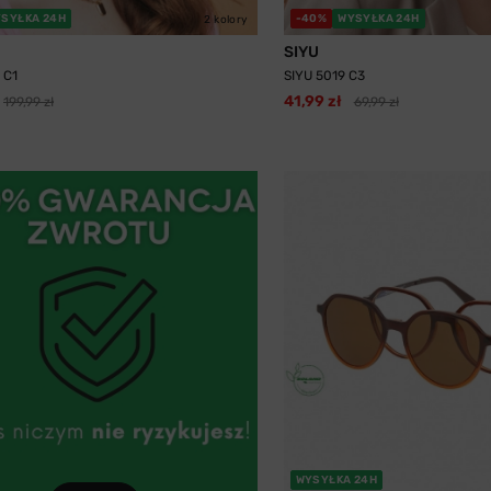
SYŁKA 24H
-40%
WYSYŁKA 24H
2 kolory
SIYU
 C1
SIYU 5019 C3
41,99 zł
199,99 zł
69,99 zł
WYSYŁKA 24H