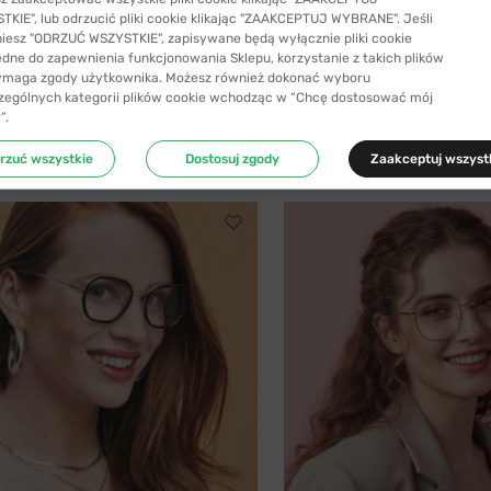
KIE", lub odrzucić pliki cookie klikając "ZAAKCEPTUJ WYBRANE". Jeśli
niesz "ODRZUĆ WSZYSTKIE", zapisywane będą wyłącznie pliki cookie
SYŁKA 24H
-40%
WYSYŁKA 24H
ędne do zapewnienia funkcjonowania Sklepu, korzystanie z takich plików
ymaga zgody użytkownika. Możesz również dokonać wyboru
SIYU
zególnych kategorii plików cookie wchodząc w “Chcę dostosować mój
 C1 z nakładką przeciwsłoneczną z...
SIYU 2025 C1 56
”.
41,99 zł
199,99 zł
69,99 zł
rzuć wszystkie
Dostosuj zgody
Zaakceptuj wszyst