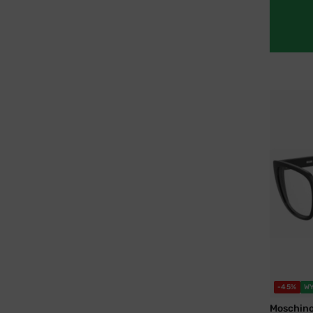
-45%
W
Moschin