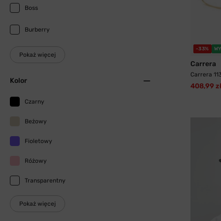
Boss
Burberry
-33%
WY
Pokaż więcej
Carrera
Carrera 11
Kolor
408,99 z
Czarny
Beżowy
Fioletowy
Różowy
Transparentny
Pokaż więcej