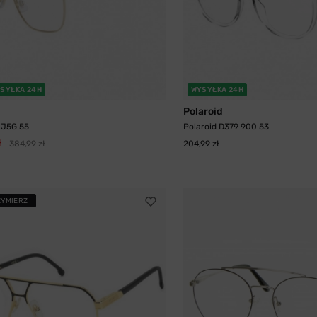
SYŁKA 24H
WYSYŁKA 24H
Polaroid
 J5G 55
Polaroid D379 900 53
ł
384,99 zł
204,99 zł
ZYMIERZ