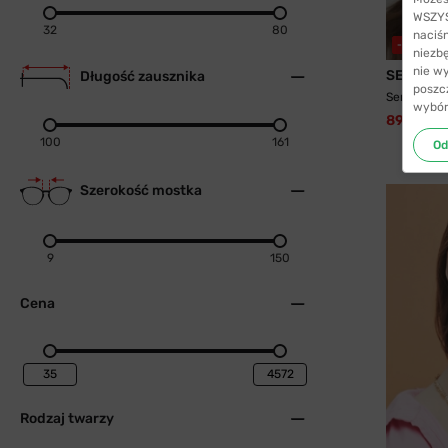
WSZYST
32
80
naciś
-55%
WY
niezb
nie w
SENJA
Długość zausznika
poszc
Senja 8745
wybór
89,99 zł
100
161
Od
Szerokość mostka
9
150
Cena
Rodzaj twarzy