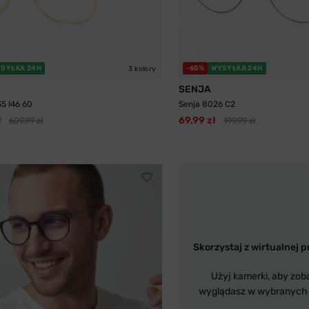
SYŁKA 24H
-65%
WYSYŁKA 24H
3 kolory
SENJA
35 I46 60
Senja 8026 C2
ł
69,99 zł
609,99 zł
199,99 zł
Skorzystaj z wirtualnej p
Użyj kamerki, aby zob
wyglądasz w wybranych