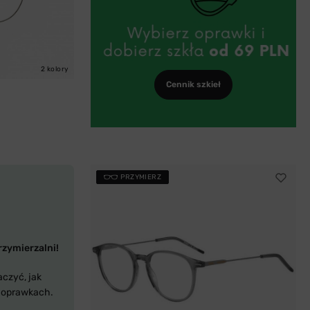
2 kolory
Cennik szkieł
PRZYMIERZ
rzymierzalni!
aczyć, jak
 oprawkach.