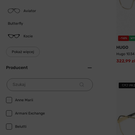
Aviator
Butterfly
Kocie
-16%
WY
HUGO
Pokaż więcej
Hugo 1034
322,99 z
Producent
Szukaj
PR
Anne Marii
Armani Exchange
Belutti