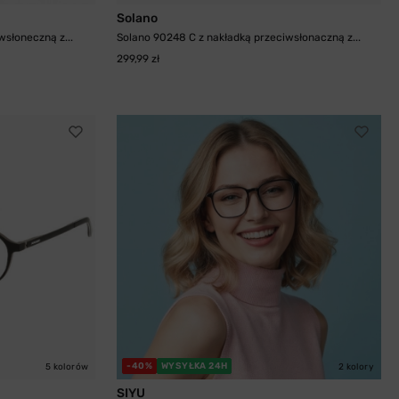
Solano
wsłoneczną z...
Solano 90248 C z nakładką przeciwsłonaczną z...
299,99 zł
-40%
WYSYŁKA 24H
5 kolorów
2 kolory
SIYU