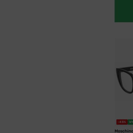
-45%
W
Moschin