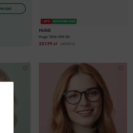
ierzać
-67%
WYSYŁKA 24H
HUGO
Hugo 1206 HEK 50
221,99 zł
669,99 zł