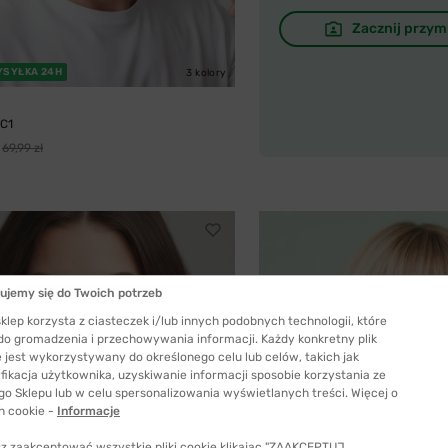
Zacznij przym
YSYŁKA 24H
3 kolory
 C1
69,99 zł
ujemy się do Twoich potrzeb
klep korzysta z ciasteczek i/lub innych podobnych technologii, które
 do gromadzenia i przechowywania informacji. Każdy konkretny plik
 jest wykorzystywany do określonego celu lub celów, takich jak
fikacja użytkownika, uzyskiwanie informacji sposobie korzystania ze
go Sklepu lub w celu spersonalizowania wyświetlanych treści. Więcej o
h cookie -
Informacje
z zaakceptować wszystkie pliki cookie klikając "ZAAKCEPTUJ