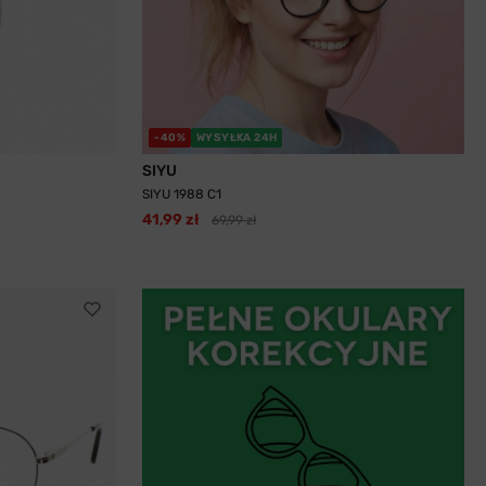
-40%
WYSYŁKA 24H
SIYU
SIYU 1988 C1
41,99 zł
69,99 zł