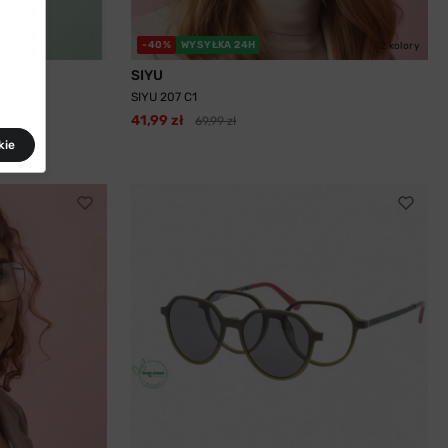
-40%
WYSYŁKA 24H
2 kolory
SIYU
SIYU 207 C1
41,99 zł
69,99 zł
kie