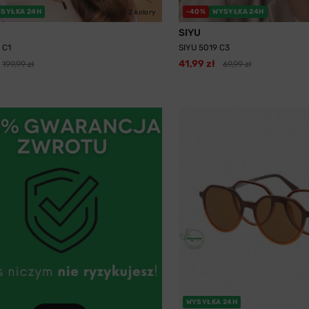
SYŁKA 24H
-40%
WYSYŁKA 24H
2 kolory
SIYU
 C1
SIYU 5019 C3
41,99 zł
199,99 zł
69,99 zł
WYSYŁKA 24H