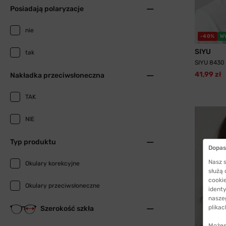
Posiadają polaryzacje
nie
-40%
W
SIYU
tak
SIYU 8430
41,99 zł
Nakładka przeciwsłoneczna
TAK
NIE
Typ produktu
Dopas
Nasz s
Okulary korekcyjne
służą
cookie
Okulary przeciwsłoneczne
identy
nasze
plikac
Szerokość szkła
Możes