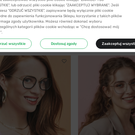
KIE", lub odrzucić pliki cookie klikając "ZAAKCEPTUJ WYBRANE". Jeśli
niesz "ODRZUĆ WSZYSTKIE", zapisywane będą wyłącznie pliki cookie
SYŁKA 24H
-40%
WYSYŁKA 24H
ędne do zapewnienia funkcjonowania Sklepu, korzystanie z takich plików
ymaga zgody użytkownika. Możesz również dokonać wyboru
SIYU
zególnych kategorii plików cookie wchodząc w “Chcę dostosować mój
 C1 z nakładką przeciwsłoneczną z...
SIYU 2025 C1 56
”.
41,99 zł
199,99 zł
69,99 zł
rzuć wszystkie
Dostosuj zgody
Zaakceptuj wszyst