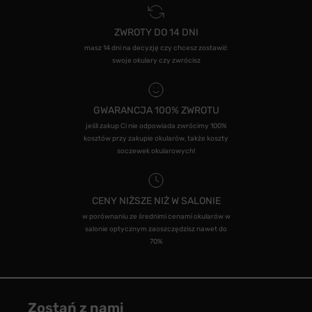
ZWROTY DO 14 DNI
masz 14 dni na decyzję czy chcesz zostawić
swoje okulary czy zwrócisz
GWARANCJA 100% ZWROTU
jeśli zakup Ci nie odpowiada zwrócimy 100%
kosztów przy zakupie okularów, także koszty
soczewek okularowych!
CENY NIŻSZE NIŻ W SALONIE
w porównaniu ze średnimi cenami okularów w
salonie optycznym zaoszczędzisz nawet do
70%
Zostań z nami