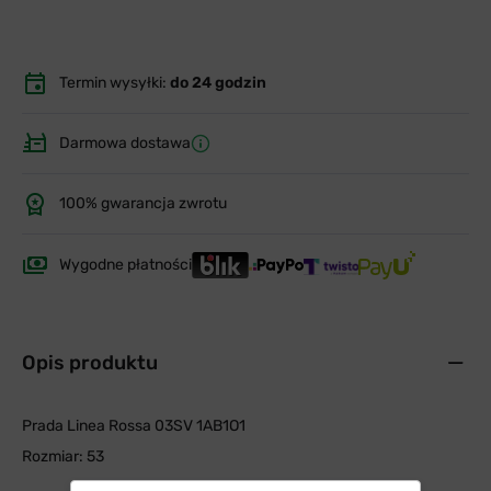
Termin wysyłki:
do 24 godzin
Darmowa dostawa
100% gwarancja zwrotu
Wygodne płatności
Opis produktu
Prada Linea Rossa 03SV 1AB1O1
Rozmiar: 53