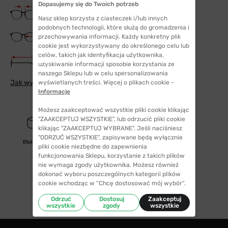
Dopasujemy się do Twoich potrzeb
Szerokość mostka
17 mm
Nasz sklep korzysta z ciasteczek i/lub innych
podobnych technologii, które służą do gromadzenia i
Szerokość szkła
przechowywania informacji. Każdy konkretny plik
53 mm
cookie jest wykorzystywany do określonego celu lub
celów, takich jak identyfikacja użytkownika,
Długość zauszników
uzyskiwanie informacji sposobie korzystania ze
145 mm
naszego Sklepu lub w celu spersonalizowania
Jak wybrać odpowiedni rozmiar
wyświetlanych treści. Więcej o plikach cookie -
Informacje
Możesz zaakceptować wszystkie pliki cookie klikając
"ZAAKCEPTUJ WSZYSTKIE", lub odrzucić pliki cookie
klikając "ZAAKCEPTUJ WYBRANE". Jeśli naciśniesz
"ODRZUĆ WSZYSTKIE", zapisywane będą wyłącznie
Etui/woreczek
pliki cookie niezbędne do zapewnienia
funkcjonowania Sklepu, korzystanie z takich plików
nie wymaga zgody użytkownika. Możesz również
dokonać wyboru poszczególnych kategorii plików
cookie wchodząc w “Chcę dostosować mój wybór”.
Odrzuć
Dostosuj
Zaakceptuj
wszystkie
zgody
wszystkie