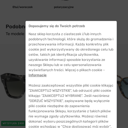
Etui/woreczek
polaryzacyjne
Podobne produkty z wysyłką w 24h
Dopasujemy się do Twoich potrzeb
Te modele mogą Cię zainteresować
Nasz sklep korzysta z ciasteczek i/lub innych
podobnych technologii, które służą do gromadzenia i
przechowywania informacji. Każdy konkretny plik
cookie jest wykorzystywany do określonego celu lub
celów, takich jak identyfikacja użytkownika,
uzyskiwanie informacji sposobie korzystania ze
naszego Sklepu lub w celu spersonalizowania
wyświetlanych treści. Więcej o plikach cookie -
Informacje
Możesz zaakceptować wszystkie pliki cookie klikając
"ZAAKCEPTUJ WSZYSTKIE", lub odrzucić pliki cookie
klikając "ZAAKCEPTUJ WYBRANE". Jeśli naciśniesz
"ODRZUĆ WSZYSTKIE", zapisywane będą wyłącznie
pliki cookie niezbędne do zapewnienia
funkcjonowania Sklepu, korzystanie z takich plików
nie wymaga zgody użytkownika. Możesz również
dokonać wyboru poszczególnych kategorii plików
WYSYŁKA 24H
WYSYŁKA 24H
cookie wchodząc w “Chcę dostosować mój wybór”.