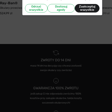
Ray-Ban®
Ray-Ban®
Odrzuć
Dostosuj
Zaakceptuj
Okulary przeciwsłoneczne Ray-Ban® 2186 133371...
Okulary przeciwsłoneczn
wszystkie
zgody
wszystkie
450,99 zł
524,99 zł
573,99 zł
ZWROTY DO 14 DNI
masz 14 dni na decyzję czy chcesz zostawić
swoje okulary czy zwrócisz
GWARANCJA 100% ZWROTU
jeśli zakup Ci nie odpowiada zwrócimy 100%
kosztów przy zakupie okularów, także koszty
soczewek okularowych!