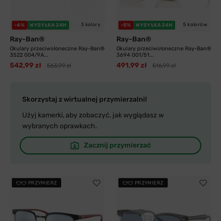
3 kolory
5 kolorów
-4%
WYSYŁKA 24H
-5%
WYSYŁKA 24H
Ray-Ban®
Ray-Ban®
Okulary przeciwsłoneczne Ray-Ban®
Okulary przeciwsłoneczne Ray-Ban®
3522 004/9A...
3694 001/51...
542,99 zł
491,99 zł
563,99 zł
516,99 zł
Skorzystaj z wirtualnej przymierzalni!
Użyj kamerki, aby zobaczyć, jak wyglądasz w
wybranych oprawkach.
Zacznij przymierzać
PRZYMIERZ
PRZYMIERZ