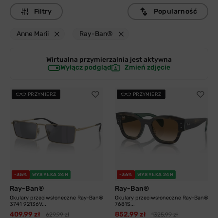
Filtry
Popularność
Anne Marii
Ray-Ban®
Wirtualna przymierzalnia jest
aktywna
Wyłącz podgląd
Zmień zdjęcie
PRZYMIERZ
PRZYMIERZ
-35%
WYSYŁKA 24H
-36%
WYSYŁKA 24H
Ray-Ban®
Ray-Ban®
Okulary przeciwsłoneczne Ray-Ban®
Okulary przeciwsłoneczne Ray-Ban®
3741 92136V...
7681S...
409,99 zł
852,99 zł
629,99 zł
1325,99 zł