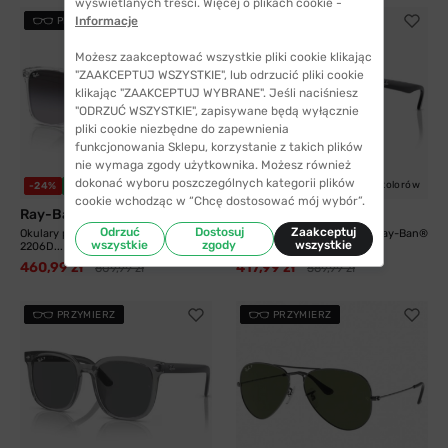
wyświetlanych treści. Więcej o plikach cookie -
Informacje
PRZYMIERZ
PRZYMIERZ
Możesz zaakceptować wszystkie pliki cookie klikając
"ZAAKCEPTUJ WSZYSTKIE", lub odrzucić pliki cookie
klikając "ZAAKCEPTUJ WYBRANE". Jeśli naciśniesz
"ODRZUĆ WSZYSTKIE", zapisywane będą wyłącznie
pliki cookie niezbędne do zapewnienia
funkcjonowania Sklepu, korzystanie z takich plików
nie wymaga zgody użytkownika. Możesz również
dokonać wyboru poszczególnych kategorii plików
5 kolorów
5 kolorów
-24%
WYSYŁKA 24H
-27%
WYSYŁKA 24H
cookie wchodząc w “Chcę dostosować mój wybór”.
Ray-Ban®
Ray-Ban®
Odrzuć
Dostosuj
Zaakceptuj
Okulary przeciwsłoneczne Ray-Ban®
Okulary przeciwsłoneczne Ray-Ban®
wszystkie
zgody
wszystkie
2206D...
2206D...
460,99 zł
417,99 zł
609,99 zł
569,99 zł
PRZYMIERZ
PRZYMIERZ