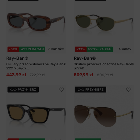
5 kolorów
4 kolory
-39%
WYSYŁKA 24H
-37%
WYSYŁKA 24H
Ray-Ban®
Ray-Ban®
Okulary przeciwsłoneczne Ray-Ban®
Okulary przeciwsłoneczne Ray-Ban®
2221 954/62...
3774D...
443,99 zł
509,99 zł
722,99 zł
806,99 zł
PRZYMIERZ
PRZYMIERZ