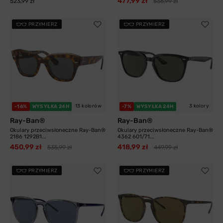
477,99 zł
523,99 zł
536,99 zł
PRZYMIERZ
PRZYMIERZ
13 kolorów
3 kolory
-16%
WYSYŁKA 24H
-7%
WYSYŁKA 24H
Ray-Ban®
Ray-Ban®
Okulary przeciwsłoneczne Ray-Ban®
Okulary przeciwsłoneczne Ray-Ban®
2186 1292B1...
4362 601/71...
450,99 zł
418,99 zł
535,99 zł
449,99 zł
PRZYMIERZ
PRZYMIERZ