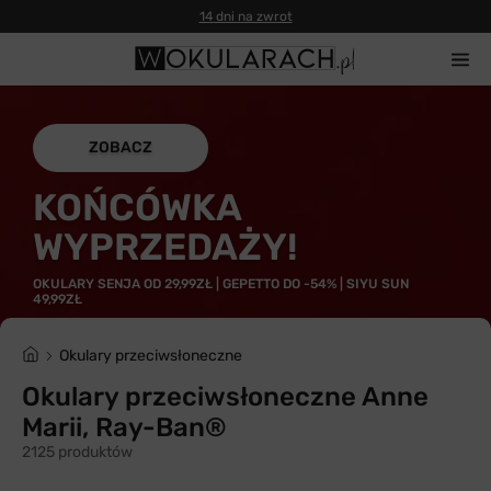
14 dni na zwrot
ZOBACZ
KOŃCÓWKA
WYPRZEDAŻY!
OKULARY SENJA OD 29,99ZŁ | GEPETTO DO -54% | SIYU SUN
49,99ZŁ
Okulary przeciwsłoneczne
Okulary przeciwsłoneczne Anne
Marii, Ray-Ban®
2125 produktów