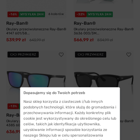
6 kolorów
-16%
WYSYŁKA 24H
-32%
WYSYŁKA 24H
Ray-Ban®
Ray-Ban®
Okulary przeciwsłoneczne Ray-Ban®
Okulary przeciwsłoneczne Ray-Ban®
4147 601/58...
3636 003/3M...
539,99 zł
566,99 zł
643,99 zł
834,99 zł
PRZYMIERZ
PRZYMIERZ
Dopasujemy się do Twoich potrzeb
Nasz sklep korzysta z ciasteczek i/lub innych
3 kolory
-13%
WYSYŁKA 24H
WYSYŁKA 24H
podobnych technologii, które służą do gromadzenia i
przechowywania informacji. Każdy konkretny plik
Ray-Ban®
Ray-Ban®
cookie jest wykorzystywany do określonego celu lub
Okulary przeciwsłoneczne Ray-Ban®
Okulary przeciwsłoneczne Ray-Ban®
celów, takich jak identyfikacja użytkownika,
4385 601SA1...
4428 601S48...
uzyskiwanie informacji sposobie korzystania ze
636,99 zł
728,99 zł
564,99 zł
naszego Sklepu lub w celu spersonalizowania