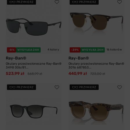
PRZYMIERZ
PRZYMIERZ
4 kolory
16 kolorów
-8%
WYSYŁKA 24H
-39%
WYSYŁKA 24H
Ray-Ban®
Ray-Ban®
Okulary przeciwsłoneczne Ray-Ban®
Okulary przeciwsłoneczne Ray-Ban®
3498 006/81...
3016 687853...
523,99 zł
440,99 zł
568,99 zł
723,00 zł
PRZYMIERZ
PRZYMIERZ