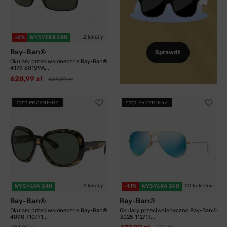
2 kolory
-6%
WYSYŁKA 24H
Ray-Ban®
Sprawdź
Okulary przeciwsłoneczne Ray-Ban®
4179 601S9A...
628,99 zł
666,99 zł
PRZYMIERZ
PRZYMIERZ
2 kolory
22 kolorów
WYSYŁKA 24H
-11%
WYSYŁKA 24H
Ray-Ban®
Ray-Ban®
Okulary przeciwsłoneczne Ray-Ban®
Okulary przeciwsłoneczne Ray-Ban®
4098 710/71...
3025 112/17...