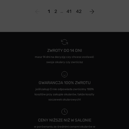
1
2
41
42
ZWROTY DO 14 DNI
masz 14 dni na decyzję czy chcesz zostawić
swoje okulary czy zwrócisz
GWARANCJA 100% ZWROTU
jeśli zakup Ci nie odpowiada zwrócimy 100%
kosztów przy zakupie okularów, także koszty
soczewek okularowych!
CENY NIŻSZE NIŻ W SALONIE
w porównaniu ze średnimi cenami okularów w