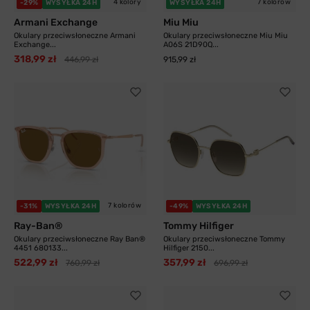
4 kolory
7 kolorów
-29%
WYSYŁKA 24H
WYSYŁKA 24H
Armani Exchange
Miu Miu
Okulary przeciwsłoneczne Armani
Okulary przeciwsłoneczne Miu Miu
Exchange...
A06S 21D90Q...
318,99 zł
446,99 zł
915,99 zł
7 kolorów
-31%
WYSYŁKA 24H
-49%
WYSYŁKA 24H
Ray-Ban®
Tommy Hilfiger
Okulary przeciwsłoneczne Ray Ban®
Okulary przeciwsłoneczne Tommy
4451 680133...
Hilfiger 2150...
522,99 zł
357,99 zł
760,99 zł
696,99 zł