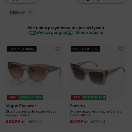
Beżowy
Wirtualna przymierzalnia jest
aktywna
Wyłącz podgląd
Zmień zdjęcie
PRZYMIERZ
PRZYMIERZ
-28%
WYSYŁKA 24H
-37%
WYSYŁKA 24H
Vogue Eyewear
Carrera
Okulary przeciwsłoneczne Vogue
Okulary przeciwsłoneczne Carrera
Eyewear 5567S...
3046 FWM 54...
328,99 zł
357,99 zł
459,99 zł
567,99 zł