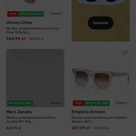
4 kolory
-21%
WYSYŁKA 24H
Jimmy Choo
Sprawdź
Okulary przeciwsłoneczne Jimmy
Choo Totta/g/s...
584,99 zł
743,99 zł
4 kolory
4 kolory
WYSYŁKA 24H
-55%
WYSYŁKA 24H
Marc Jacobs
Emporio Armani
Okulary przeciwsłoneczne Marc
Okulary przeciwsłoneczne Emporio
Jacobs 811 10A...
Armani 4271...
451,99 zł
862,99 zł
998,99 zł