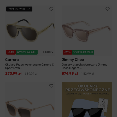
PRZYMIERZ
3 kolory
-61%
WYSYŁKA 24H
-21%
WYSYŁKA 24H
Carrera
Jimmy Choo
Okulary Przeciwsłoneczne Carrera C
Okulary przeciwsłoneczne Jimmy
Sport 09/S...
Choo Megs/s...
270,99 zł
874,99 zł
689,99 zł
1112,99 zł