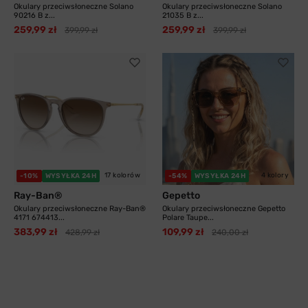
Okulary przeciwsłoneczne Solano
Okulary przeciwsłoneczne Solano
90216 B z...
21035 B z...
259,99 zł
259,99 zł
399,99 zł
399,99 zł
17 kolorów
4 kolory
-10%
WYSYŁKA 24H
-54%
WYSYŁKA 24H
Ray-Ban®
Gepetto
Okulary przeciwsłoneczne Ray-Ban®
Okulary przeciwsłoneczne Gepetto
4171 674413...
Polare Taupe...
383,99 zł
109,99 zł
428,99 zł
240,00 zł