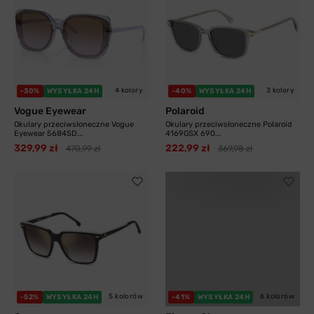
4 kolory
3 kolory
-30%
WYSYŁKA 24H
-40%
WYSYŁKA 24H
Vogue Eyewear
Polaroid
Okulary przeciwsłoneczne Vogue
Okulary przeciwsłoneczne Polaroid
Eyewear 5684SD...
4169GSX 690...
329,99 zł
222,99 zł
470,99 zł
369,98 zł
5 kolorów
6 kolorów
-52%
WYSYŁKA 24H
-41%
WYSYŁKA 24H