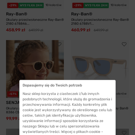
10 kolorów
10 kolorów
-29%
WYSYŁKA 24H
-29%
WYSYŁKA 24H
Ray-Ban®
Ray-Ban®
Okulary przeciwsłoneczne Ray-Ban®
Okulary przeciwsłoneczne Ray-Ban®
2180 678846...
2180 6788V1...
458,99 zł
460,99 zł
649,99 zł
649,99 zł
Dopasujemy się do Twoich potrzeb
Nasz sklep korzysta z ciasteczek i/lub innych
3 kolory
6 kolorów
-57%
WYSYŁKA 24H
-31%
WYSYŁKA 24H
podobnych technologii, które służą do gromadzenia i
SENJA
Ray-Ban®
przechowywania informacji. Każdy konkretny plik
Okulary przeciwsłoneczne Senja
Okulary przeciwsłoneczne Ray Ban®
cookie jest wykorzystywany do określonego celu lub
8386 C52 z...
RBR0502S...
celów, takich jak identyfikacja użytkownika,
99,99 zł
527,99 zł
229,99 zł
760,99 zł
uzyskiwanie informacji sposobie korzystania ze
naszego Sklepu lub w celu spersonalizowania
wyświetlanych treści. Więcej o plikach cookie -