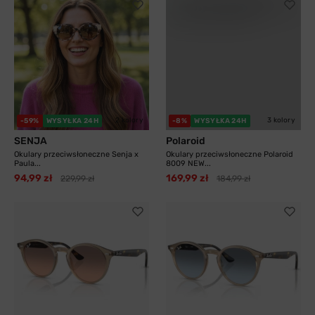
2 kolory
3 kolory
-59%
WYSYŁKA 24H
-8%
WYSYŁKA 24H
SENJA
Polaroid
Okulary przeciwsłoneczne Senja x
Okulary przeciwsłoneczne Polaroid
Paula...
8009 NEW...
94,99 zł
169,99 zł
229,99 zł
184,99 zł