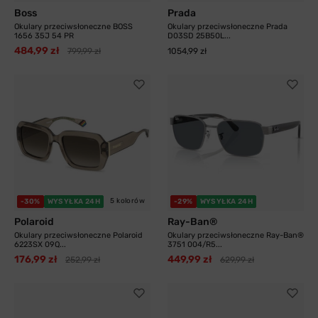
Boss
Prada
Okulary przeciwsłoneczne BOSS
Okulary przeciwsłoneczne Prada
1656 35J 54 PR
D03SD 25B50L...
484,99 zł
799,99 zł
1054,99 zł
5 kolorów
-30%
WYSYŁKA 24H
-29%
WYSYŁKA 24H
Polaroid
Ray-Ban®
Okulary przeciwsłoneczne Polaroid
Okulary przeciwsłoneczne Ray-Ban®
6223SX 09Q...
3751 004/R5...
176,99 zł
449,99 zł
252,99 zł
629,99 zł