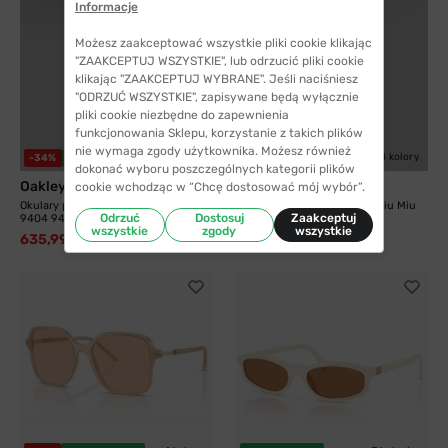
Informacje
Możesz zaakceptować wszystkie pliki cookie klikając
"ZAAKCEPTUJ WSZYSTKIE", lub odrzucić pliki cookie
klikając "ZAAKCEPTUJ WYBRANE". Jeśli naciśniesz
"ODRZUĆ WSZYSTKIE", zapisywane będą wyłącznie
pliki cookie niezbędne do zapewnienia
funkcjonowania Sklepu, korzystanie z takich plików
nie wymaga zgody użytkownika. Możesz również
7 kolorów
4 kolory
-34%
WYSYŁKA 24H
WYSYŁKA 24H
dokonać wyboru poszczególnych kategorii plików
Oakley
Miu Miu
cookie wchodząc w “Chcę dostosować mój wybór”.
Okulary przeciwsłoneczne Oakley
Okulary przeciwsłoneczne Miu Miu
Odrzuć
Dostosuj
Zaakceptuj
9404 940407...
B02S 25G40S...
wszystkie
zgody
wszystkie
635,99 zł
967,99 zł
973,99 zł