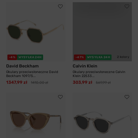
2 kolory
-4%
WYSYŁKA 24H
-47%
WYSYŁKA 24H
David Beckham
Calvin Klein
Okulary przeciwsłoneczne David
Okulary przeciwsłoneczne Calvin
Beckham 1097/S...
Klein 22533...
1347,99 zł
303,99 zł
1410,00 zł
569,99 zł