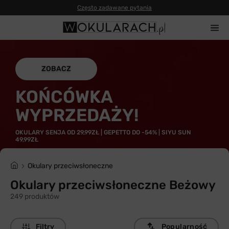
Często zadawane pytania
ZOBACZ
KOŃCÓWKA
WYPRZEDAŻY!
OKULARY SENJA OD 29,99ZŁ | GEPETTO DO -54% | SIYU SUN
49,99ZŁ
Okulary przeciwsłoneczne
Okulary przeciwsłoneczne Beżowy
249 produktów
Filtry
Popularność