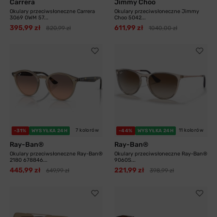
Carrera
Jimmy Choo
Okulary przeciwsłoneczne Carrera
Okulary przeciwsłoneczne Jimmy
3069 0WM 57...
Choo 5042...
395,99 zł
611,99 zł
820,99 zł
1040,00 zł
7 kolorów
11 kolorów
-31%
WYSYŁKA 24H
-44%
WYSYŁKA 24H
Ray-Ban®
Ray-Ban®
Okulary przeciwsłoneczne Ray-Ban®
Okulary przeciwsłoneczne Ray-Ban®
2180 678846...
9060S...
445,99 zł
221,99 zł
649,99 zł
398,99 zł