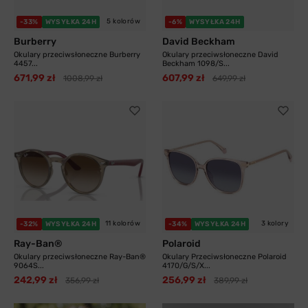
5 kolorów
-33%
WYSYŁKA 24H
-6%
WYSYŁKA 24H
Burberry
David Beckham
Okulary przeciwsłoneczne Burberry
Okulary przeciwsłoneczne David
4457...
Beckham 1098/S...
671,99 zł
607,99 zł
1008,99 zł
649,99 zł
11 kolorów
3 kolory
-32%
WYSYŁKA 24H
-34%
WYSYŁKA 24H
Ray-Ban®
Polaroid
Okulary przeciwsłoneczne Ray-Ban®
Okulary Przeciwsłoneczne Polaroid
9064S...
4170/G/S/X...
242,99 zł
256,99 zł
356,99 zł
389,99 zł