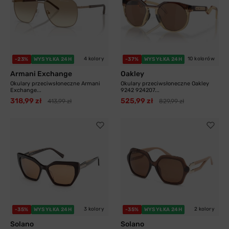
4 kolory
10 kolorów
-23%
WYSYŁKA 24H
-37%
WYSYŁKA 24H
Armani Exchange
Oakley
Okulary przeciwsłoneczne Armani
Okulary przeciwsłoneczne Oakley
Exchange...
9242 924207...
318,99 zł
525,99 zł
413,99 zł
829,99 zł
3 kolory
2 kolory
-35%
WYSYŁKA 24H
-35%
WYSYŁKA 24H
Solano
Solano