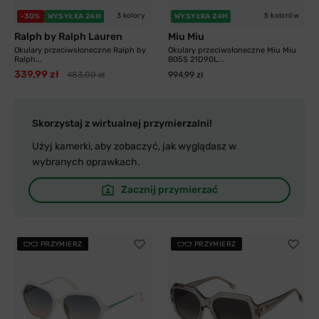
3 kolory
5 kolorów
-30%
WYSYŁKA 24H
WYSYŁKA 24H
Ralph by Ralph Lauren
Miu Miu
Okulary przeciwsłoneczne Ralph by
Okulary przeciwsłoneczne Miu Miu
Ralph...
B05S 21D90L...
339,99 zł
483,00 zł
994,99 zł
Skorzystaj z wirtualnej przymierzalni!
Użyj kamerki, aby zobaczyć, jak wyglądasz w
wybranych oprawkach.
Zacznij przymierzać
PRZYMIERZ
PRZYMIERZ