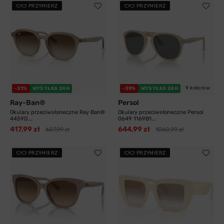
PRZYMIERZ
PRZYMIERZ
9 kolorów
-31%
WYSYŁKA 24H
-39%
WYSYŁKA 24H
Ray-Ban®
Persol
Okulary przeciwsłoneczne Ray Ban®
Okulary przeciwsłoneczne Persol
4459D...
0649 1169B1...
417,99 zł
644,99 zł
607,99 zł
1060,99 zł
PRZYMIERZ
PRZYMIERZ