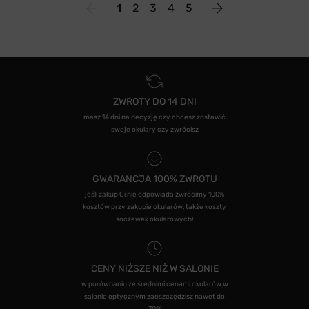
1
2
3
4
5
ZWROTY DO 14 DNI
masz 14 dni na decyzję czy chcesz zostawić
swoje okulary czy zwrócisz
GWARANCJA 100% ZWROTU
jeśli zakup Ci nie odpowiada zwrócimy 100%
kosztów przy zakupie okularów, także koszty
soczewek okularowych!
CENY NIŻSZE NIŻ W SALONIE
w porównaniu ze średnimi cenami okularów w
salonie optycznym zaoszczędzisz nawet do