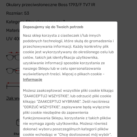
Okulary przeciwsłoneczne Boss 1793/F TV7 IR
Rozmiar: 53
Kategoria filtra słonecznego: 3
Dopasujemy się do Twoich potrzeb
Materiał soczewki: eko-poliester
Nasz sklep korzysta z ciasteczek i/lub innych
UV 400
podobnych technologii, które służą do gromadzenia i
przechowywania informacji. Każdy konkretny plik
cookie jest wykorzystywany do określonego celu lub
Szerokość mostka
celów, takich jak identyfikacja użytkownika,
20 mm
uzyskiwanie informacji sposobie korzystania ze
Szerokość szkła
naszego Sklepu lub w celu spersonalizowania
53 mm
wyświetlanych treści. Więcej o plikach cookie -
Informacje
Długość zauszników
150 mm
Możesz zaakceptować wszystkie pliki cookie klikając
"ZAAKCEPTUJ WSZYSTKIE", lub odrzucić pliki cookie
Jak wybrać odpowiedni rozmiar
klikając "ZAAKCEPTUJ WYBRANE". Jeśli naciśniesz
"ODRZUĆ WSZYSTKIE", zapisywane będą wyłącznie
pliki cookie niezbędne do zapewnienia
funkcjonowania Sklepu, korzystanie z takich plików
nie wymaga zgody użytkownika. Możesz również
dokonać wyboru poszczególnych kategorii plików
Etui/woreczek
cookie wchodząc w “Chcę dostosować mój wybór”.