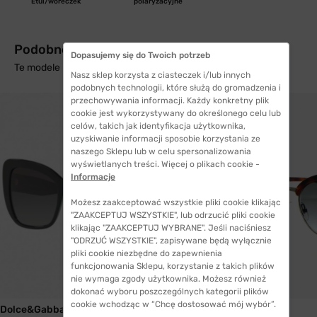
Etui/woreczek
polaryzacyjne
Podobne produkty z wysyłką w 24h
Dopasujemy się do Twoich potrzeb
Te modele mogą Cię zainteresować
Nasz sklep korzysta z ciasteczek i/lub innych
podobnych technologii, które służą do gromadzenia i
przechowywania informacji. Każdy konkretny plik
cookie jest wykorzystywany do określonego celu lub
celów, takich jak identyfikacja użytkownika,
uzyskiwanie informacji sposobie korzystania ze
naszego Sklepu lub w celu spersonalizowania
wyświetlanych treści. Więcej o plikach cookie -
Informacje
Możesz zaakceptować wszystkie pliki cookie klikając
"ZAAKCEPTUJ WSZYSTKIE", lub odrzucić pliki cookie
klikając "ZAAKCEPTUJ WYBRANE". Jeśli naciśniesz
"ODRZUĆ WSZYSTKIE", zapisywane będą wyłącznie
pliki cookie niezbędne do zapewnienia
funkcjonowania Sklepu, korzystanie z takich plików
nie wymaga zgody użytkownika. Możesz również
WYSYŁKA 24H
dokonać wyboru poszczególnych kategorii plików
cookie wchodząc w “Chcę dostosować mój wybór”.
Dolce&Gabbana
Fendi