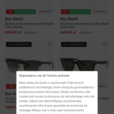
5 kolorów
5 kolorów
-8%
WYSYŁKA 24H
-8%
WYSYŁKA 24H
Ray-Ban®
Ray-Ban®
Okulary przeciwsłoneczne Ray-Ban®
Okulary przeciwsłoneczne Ray-Ban®
4105 601/58...
4105 601S...
598,99 zł
440,99 zł
650,99 zł
480,99 zł
PRZYMIERZ
PRZYMIERZ
Dopasujemy się do Twoich potrzeb
Nasz sklep korzysta z ciasteczek i/lub innych
2 kolory
2 kolory
-12%
WYSYŁKA 24H
-8%
WYSYŁKA 24H
podobnych technologii, które służą do gromadzenia i
przechowywania informacji. Każdy konkretny plik
Ray-Ban®
Ray-Ban®
cookie jest wykorzystywany do określonego celu lub
Okulary przeciwsłoneczne Ray-Ban®
Okulary przeciwsłoneczne Ray-Ban®
celów, takich jak identyfikacja użytkownika,
4175 877/M3...
4195 601S9A...
uzyskiwanie informacji sposobie korzystania ze
584,99 zł
635,99 zł
666,99 zł
691,99 zł
naszego Sklepu lub w celu spersonalizowania