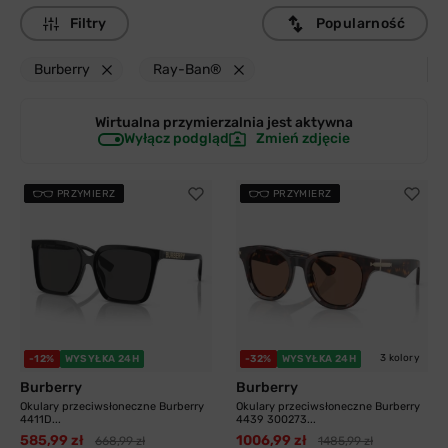
Filtry
Popularność
Burberry
Ray-Ban®
Wirtualna przymierzalnia jest
aktywna
Wyłącz podgląd
Zmień zdjęcie
PRZYMIERZ
PRZYMIERZ
3 kolory
-12%
WYSYŁKA 24H
-32%
WYSYŁKA 24H
Burberry
Burberry
Okulary przeciwsłoneczne Burberry
Okulary przeciwsłoneczne Burberry
4411D...
4439 300273...
585,99 zł
1006,99 zł
668,99 zł
1485,99 zł