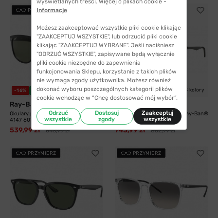
wyświetlanych treści. Więcej o plikach cookie -
Informacje
PRZYMIERZ
PRZYMIERZ
Możesz zaakceptować wszystkie pliki cookie klikając
"ZAAKCEPTUJ WSZYSTKIE", lub odrzucić pliki cookie
klikając "ZAAKCEPTUJ WYBRANE". Jeśli naciśniesz
"ODRZUĆ WSZYSTKIE", zapisywane będą wyłącznie
pliki cookie niezbędne do zapewnienia
funkcjonowania Sklepu, korzystanie z takich plików
nie wymaga zgody użytkownika. Możesz również
dokonać wyboru poszczególnych kategorii plików
6 kolorów
3 kolory
-16%
WYSYŁKA 24H
-13%
WYSYŁKA 24H
cookie wchodząc w “Chcę dostosować mój wybór”.
Ray-Ban®
Ray-Ban®
Odrzuć
Dostosuj
Zaakceptuj
Okulary przeciwsłoneczne Ray-Ban®
Okulary przeciwsłoneczne Ray-Ban®
wszystkie
zgody
wszystkie
4147 601/58...
8313 004/K6...
539,99 zł
743,99 zł
643,99 zł
852,99 zł
PRZYMIERZ
PRZYMIERZ