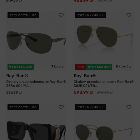
463,99 zł
509,99 zł
722,99 zł
PRZYMIERZ
PRZYMIERZ
3 kolory
8 kolorów
WYSYŁKA 24H
-11%
WYSYŁKA 24H
Ray-Ban®
Ray-Ban®
Okulary przeciwsłoneczne Ray-Ban®
Okulary przeciwsłoneczne Ray-Ban®
3386 004/9A...
3825 001/58...
598,99 zł
596,99 zł
670,99 zł
PRZYMIERZ
PRZYMIERZ