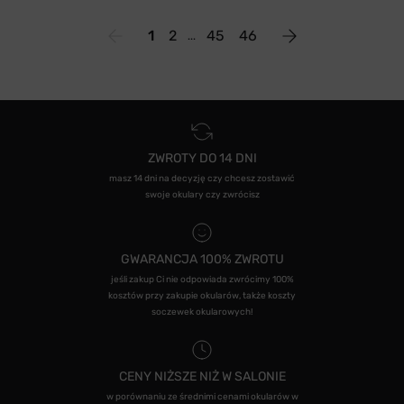
1
2
45
46
ZWROTY DO 14 DNI
masz 14 dni na decyzję czy chcesz zostawić
swoje okulary czy zwrócisz
GWARANCJA 100% ZWROTU
jeśli zakup Ci nie odpowiada zwrócimy 100%
kosztów przy zakupie okularów, także koszty
soczewek okularowych!
CENY NIŻSZE NIŻ W SALONIE
w porównaniu ze średnimi cenami okularów w