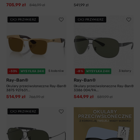
705,99 zł
846,99 zł
541,99 zł
PRZYMIERZ
PRZYMIERZ
5 kolorów
3 kolory
-33%
WYSYŁKA 24H
-8%
WYSYŁKA 24H
Ray-Ban®
Ray-Ban®
Okulary przeciwsłoneczne Ray-Ban®
Okulary przeciwsłoneczne Ray-Ban®
3875 927631...
3386 004/9A...
514,99 zł
544,99 zł
766,99 zł
589,99 zł
PRZYMIERZ