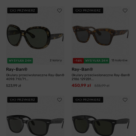
PRZYMIERZ
PRZYMIERZ
2 kolory
13 kolorów
WYSYŁKA 24H
-16%
WYSYŁKA 24H
Ray-Ban®
Ray-Ban®
Okulary przeciwsłoneczne Ray-Ban®
Okulary przeciwsłoneczne Ray-Ban®
4098 710/71...
2186 1292B1...
450,99 zł
523,99 zł
535,99 zł
PRZYMIERZ
PRZYMIERZ