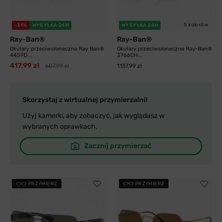
5 kolorów
-31%
WYSYŁKA 24H
WYSYŁKA 24H
Ray-Ban®
Ray-Ban®
Okulary przeciwsłoneczne Ray Ban®
Okulary przeciwsłoneczne Ray-Ban®
4459D...
3766CH...
417,99 zł
607,99 zł
1137,99 zł
Skorzystaj z wirtualnej przymierzalni!
Użyj kamerki, aby zobaczyć, jak wyglądasz w
wybranych oprawkach.
Zacznij przymierzać
PRZYMIERZ
PRZYMIERZ