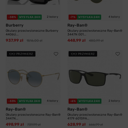
2 kolory
4 kolory
-38%
WYSYŁKA 24H
-7%
WYSYŁKA 24H
Burberry
Ray-Ban®
Okulary przeciwsloneczne Burberry
Okulary przeciwsłoneczne Ray-Ban®
4406U...
3447N 001...
937,99 zł
448,99 zł
1516,00 zł
480,99 zł
PRZYMIERZ
PRZYMIERZ
4 kolory
2 kolory
-33%
WYSYŁKA 24H
-6%
WYSYŁKA 24H
Ray-Ban®
Ray-Ban®
Okulary przeciwsłoneczne Ray-Ban®
Okulary przeciwsłoneczne Ray-Ban®
3447N...
4179 601S9A...
498,99 zł
628,99 zł
739,99 zł
666,99 zł