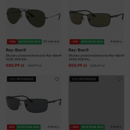
22 kolorów
4 kolory
-12%
WYSYŁKA 24H
-11%
WYSYŁKA 24H
Ray-Ban®
Ray-Ban®
Okulary przeciwsłoneczne Ray-Ban®
Okulary przeciwsłoneczne Ray-Ban®
3025 004/58...
3498 002/9A...
582,99 zł
503,99 zł
659,99 zł
568,99 zł
PRZYMIERZ
PRZYMIERZ
4 kolory
4 kolory
-8%
WYSYŁKA 24H
-10%
WYSYŁKA 24H