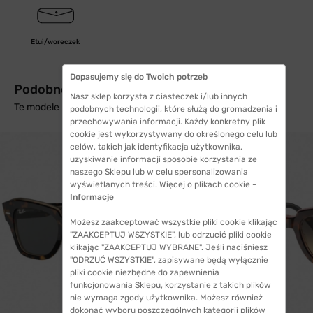
Etui/woreczek
Dopasujemy się do Twoich potrzeb
Podobne produkty z wysyłką w 24h
Nasz sklep korzysta z ciasteczek i/lub innych
Te modele mogą Cię zainteresować
podobnych technologii, które służą do gromadzenia i
przechowywania informacji. Każdy konkretny plik
cookie jest wykorzystywany do określonego celu lub
celów, takich jak identyfikacja użytkownika,
uzyskiwanie informacji sposobie korzystania ze
naszego Sklepu lub w celu spersonalizowania
wyświetlanych treści. Więcej o plikach cookie -
Informacje
Możesz zaakceptować wszystkie pliki cookie klikając
"ZAAKCEPTUJ WSZYSTKIE", lub odrzucić pliki cookie
klikając "ZAAKCEPTUJ WYBRANE". Jeśli naciśniesz
"ODRZUĆ WSZYSTKIE", zapisywane będą wyłącznie
pliki cookie niezbędne do zapewnienia
funkcjonowania Sklepu, korzystanie z takich plików
nie wymaga zgody użytkownika. Możesz również
dokonać wyboru poszczególnych kategorii plików