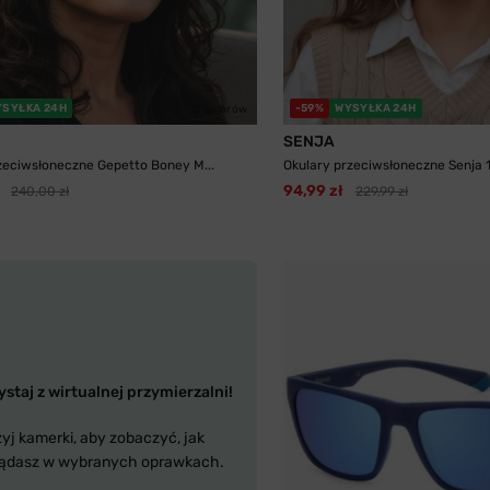
YSYŁKA 24H
-59%
WYSYŁKA 24H
11 kolorów
SENJA
zeciwsłoneczne Gepetto Boney M...
Okulary przeciwsłoneczne Senja 11
94,99 zł
240,00 zł
229,99 zł
staj z wirtualnej przymierzalni!
yj kamerki, aby zobaczyć, jak
ądasz w wybranych oprawkach.