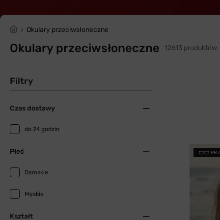
Okulary przeciwsłoneczne
Okulary przeciwsłoneczne
12613 produktów
Filtry
Czas dostawy
do 24 godzin
Płeć
PR
Damskie
Męskie
Kształt