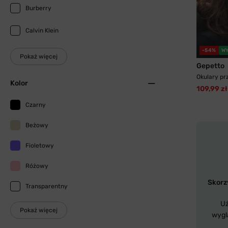
Burberry
Calvin Klein
-54%
W
Pokaż więcej
Gepetto
Okulary pr
Kolor
109,99 zł
Czarny
Beżowy
Fioletowy
Różowy
Skorzy
Transparentny
Uż
Pokaż więcej
wygl