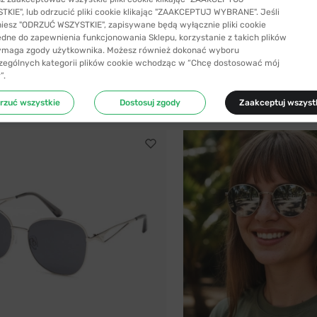
KIE", lub odrzucić pliki cookie klikając "ZAAKCEPTUJ WYBRANE". Jeśli
niesz "ODRZUĆ WSZYSTKIE", zapisywane będą wyłącznie pliki cookie
SYŁKA 24H
-59%
WYSYŁKA 24H
ędne do zapewnienia funkcjonowania Sklepu, korzystanie z takich plików
ymaga zgody użytkownika. Możesz również dokonać wyboru
SENJA
zególnych kategorii plików cookie wchodząc w “Chcę dostosować mój
zeciwsłoneczne Polaroid 7029 807 68...
Okulary przeciwsłoneczne Senja x 
”.
94,99 zł
220,99 zł
229,99 zł
rzuć wszystkie
Dostosuj zgody
Zaakceptuj wszyst