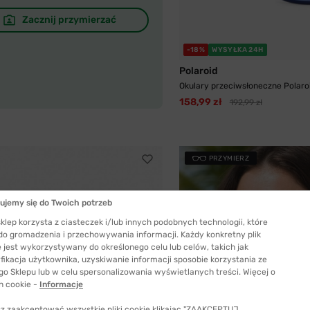
Zacznij przymierzać
-18%
WYSYŁKA 24H
Polaroid
Okulary przeciwsłoneczne Polaroid
158,99 zł
192,99 zł
PRZYMIERZ
ujemy się do Twoich potrzeb
klep korzysta z ciasteczek i/lub innych podobnych technologii, które
 do gromadzenia i przechowywania informacji. Każdy konkretny plik
 jest wykorzystywany do określonego celu lub celów, takich jak
fikacja użytkownika, uzyskiwanie informacji sposobie korzystania ze
go Sklepu lub w celu spersonalizowania wyświetlanych treści. Więcej o
h cookie -
Informacje
z zaakceptować wszystkie pliki cookie klikając "ZAAKCEPTUJ