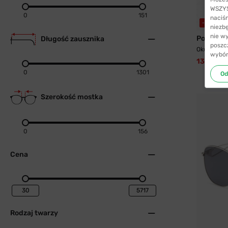
WSZYST
0
151
naciś
-39%
WY
niezb
nie w
Polaroid
Długość zausznika
poszc
Okulary pr
wybór
133,99 zł
0
1301
Od
Szerokość mostka
0
156
Cena
Rodzaj twarzy