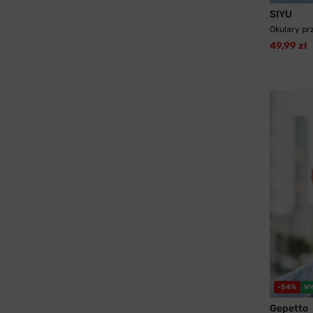
SIYU
Okulary pr
49,99 zł
-54%
W
Gepetto