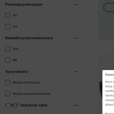
Posiadają polaryzacje
nie
tak
Nakładka przeciwsłoneczna
TAK
NIE
Typ produktu
Dopas
Nasz s
Okulary korekcyjne
służą
cookie
Okulary przeciwsłoneczne
identy
nasze
plikac
Szerokość szkła
Możes