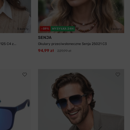
-59%
WYSYŁKA 24H
3 kolory
3 kolory
SENJA
25 C4 z...
Okulary przeciwsłoneczne Senja 25021 C3
94,99 zł
229,99 zł