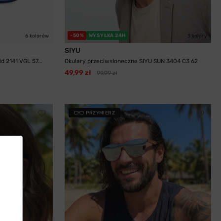
-50%
WYSYŁKA 24H
6 kolorów
3 kolory
SIYU
 2141 VGL 57...
Okulary przeciwsłoneczne SIYU SUN 3404 C3 62
49,99 zł
99,99 zł
PRZYMIERZ