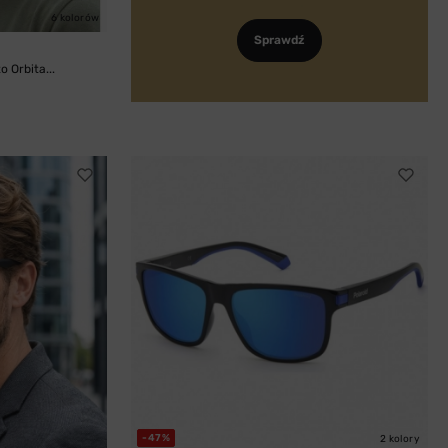
6 kolorów
Sprawdź
 Orbita...
-47%
2 kolory