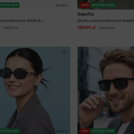
SYŁKA 24H
-54%
WYSYŁKA 24H
2 kolory
Gepetto
zeciwsłoneczne 10526 B z...
Okulary przeciwsłoneczne Gepetto
ł
109,99 zł
399,99 zł
240,00 zł
YSYŁKA 24H
-59%
WYSYŁKA 24H
2 kolory