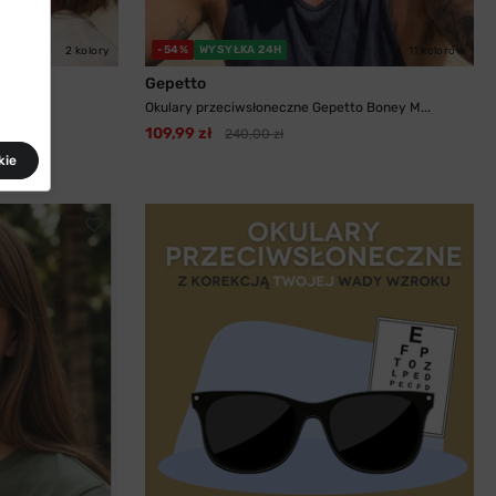
-54%
WYSYŁKA 24H
2 kolory
11 kolorów
Gepetto
Paula...
Okulary przeciwsłoneczne Gepetto Boney M...
109,99 zł
240,00 zł
kie