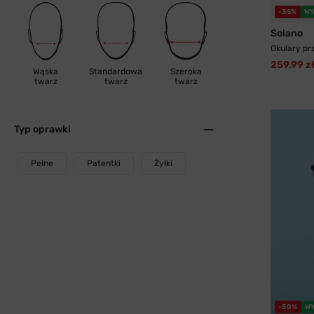
-35%
WY
Solano
Okulary pr
259,99 z
Wąska
Standardowa
Szeroka
twarz
twarz
twarz
Typ oprawki
Pełne
Patentki
Żyłki
-50%
W