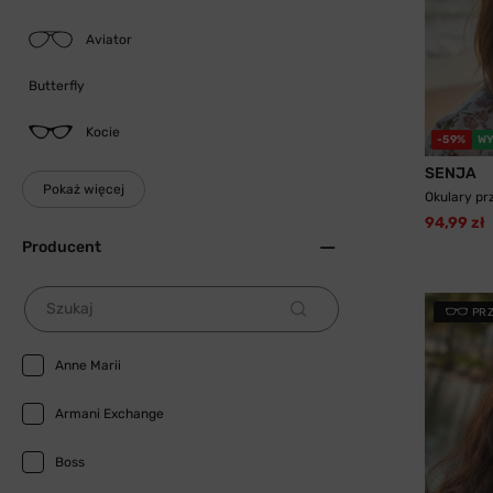
Aviator
Butterfly
Kocie
-59%
WY
SENJA
Pokaż więcej
Okulary pr
94,99 zł
Producent
Szukaj
PR
Anne Marii
Armani Exchange
Boss