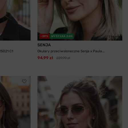
-59%
WYSYŁKA 24H
3 kolory
2 kolory
SENJA
25021 C1
Okulary przeciwsłoneczne Senja x Paula...
94,99 zł
229,99 zł