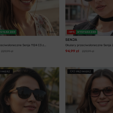
SYŁKA 24H
-59%
WYSYŁKA 24H
2 kolory
SENJA
zeciwsłoneczne Senja 1124 C3 z...
Okulary przeciwsłoneczne Senja 
94,99 zł
229,99 zł
229,99 zł
ZYMIERZ
PRZYMIERZ