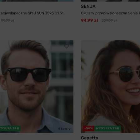
SENJA
zeciwsłoneczne SIYU SUN 3593 C1 51
Okulary przeciwsłoneczne Senja PL
94,99 zł
99,99 zł
229,99 zł
YSYŁKA 24H
-54%
WYSYŁKA 24H
4 kolory
Gepetto