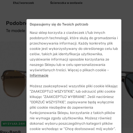
Etui/woreczek
Ściereczka w zestawie
Podobne produkty z wysyłką w 24h
Dopasujemy się do Twoich potrzeb
Te modele mogą Cię zainteresować
Nasz sklep korzysta z ciasteczek i/lub innych
podobnych technologii, które służą do gromadzenia i
przechowywania informacji. Każdy konkretny plik
cookie jest wykorzystywany do określonego celu lub
celów, takich jak identyfikacja użytkownika,
uzyskiwanie informacji sposobie korzystania ze
naszego Sklepu lub w celu spersonalizowania
wyświetlanych treści. Więcej o plikach cookie -
Informacje
Możesz zaakceptować wszystkie pliki cookie klikając
"ZAAKCEPTUJ WSZYSTKIE", lub odrzucić pliki cookie
klikając "ZAAKCEPTUJ WYBRANE". Jeśli naciśniesz
"ODRZUĆ WSZYSTKIE", zapisywane będą wyłącznie
pliki cookie niezbędne do zapewnienia
funkcjonowania Sklepu, korzystanie z takich plików
nie wymaga zgody użytkownika. Możesz również
dokonać wyboru poszczególnych kategorii plików
WYSYŁKA 24H
WYSYŁKA 24H
cookie wchodząc w “Chcę dostosować mój wybór”.
Ray-Ban®
Ray-Ban®