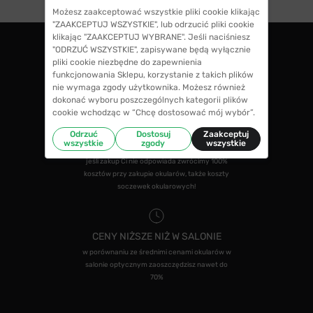
Możesz zaakceptować wszystkie pliki cookie klikając
"ZAAKCEPTUJ WSZYSTKIE", lub odrzucić pliki cookie
klikając "ZAAKCEPTUJ WYBRANE". Jeśli naciśniesz
"ODRZUĆ WSZYSTKIE", zapisywane będą wyłącznie
pliki cookie niezbędne do zapewnienia
ZWROTY DO 14 DNI
funkcjonowania Sklepu, korzystanie z takich plików
masz 14 dni na decyzję czy chcesz zostawić
nie wymaga zgody użytkownika. Możesz również
swoje okulary czy zwrócisz
dokonać wyboru poszczególnych kategorii plików
cookie wchodząc w “Chcę dostosować mój wybór”.
Odrzuć
Dostosuj
Zaakceptuj
wszystkie
zgody
wszystkie
GWARANCJA 100% ZWROTU
jeśli zakup Ci nie odpowiada zwrócimy 100%
kosztów przy zakupie okularów, także koszty
soczewek okularowych!
CENY NIŻSZE NIŻ W SALONIE
w porównaniu ze średnimi cenami okularów w
salonie optycznym zaoszczędzisz nawet do
70%