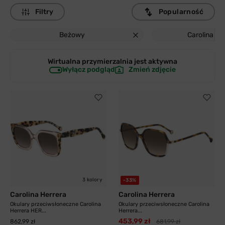
Filtry
Popularność
Beżowy
Carolina He
Wirtualna przymierzalnia jest
aktywna
Wyłącz podgląd
Zmień zdjęcie
3 kolory
-33%
Carolina Herrera
Carolina Herrera
Okulary przeciwsłoneczne Carolina
Okulary przeciwsłoneczne Carolina
Herrera HER...
Herrera...
453,99 zł
862,99 zł
681,99 zł