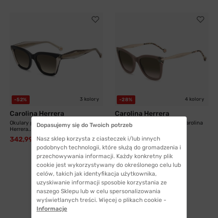
3 kolory
4 kolory
-52%
-28%
Carolina Herrera
Carolina Herrera
Okulary przeciwsłoneczne Carolina
Okulary przeciwsłoneczne Carolina
Dopasujemy się do Twoich potrzeb
Herrera...
Herrera...
342,99 zł
Nasz sklep korzysta z ciasteczek i/lub innych
587,99 zł
720,99 zł
815,99 zł
podobnych technologii, które służą do gromadzenia i
przechowywania informacji. Każdy konkretny plik
cookie jest wykorzystywany do określonego celu lub
celów, takich jak identyfikacja użytkownika,
uzyskiwanie informacji sposobie korzystania ze
naszego Sklepu lub w celu spersonalizowania
1
wyświetlanych treści. Więcej o plikach cookie -
Informacje