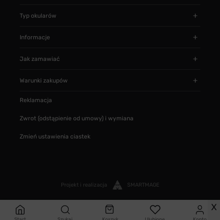
Typ okularów
Informacje
Jak zamawiać
Warunki zakupów
Reklamacja
Zwrot (odstąpienie od umowy) i wymiana
Zmień ustawienia ciastek
Projekt i realizacja
SMARTMAGE
X
Start
Szukaj
Koszyk
Ulubione
Konto