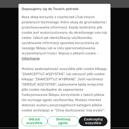
Dopasujemy się do Twoich potrzeb
Nasz sklep korzysta z ciasteczek i/lub innych
podobnych technologii, które służą do gromadzenia i
ZWROTY DO 14 DNI
przechowywania informacji. Każdy konkretny plik
cookie jest wykorzystywany do określonego celu lub
masz 14 dni na decyzję czy chcesz zostawić
celów, takich jak identyfikacja użytkownika,
swoje okulary czy zwrócisz
uzyskiwanie informacji sposobie korzystania ze
naszego Sklepu lub w celu spersonalizowania
wyświetlanych treści. Więcej o plikach cookie -
GWARANCJA 100% ZWROTU
Informacje
jeśli zakup Ci nie odpowiada zwrócimy 100%
Możesz zaakceptować wszystkie pliki cookie klikając
kosztów przy zakupie okularów, także koszty
"ZAAKCEPTUJ WSZYSTKIE", lub odrzucić pliki cookie
soczewek okularowych!
klikając "ZAAKCEPTUJ WYBRANE". Jeśli naciśniesz
"ODRZUĆ WSZYSTKIE", zapisywane będą wyłącznie
pliki cookie niezbędne do zapewnienia
funkcjonowania Sklepu, korzystanie z takich plików
CENY NIŻSZE NIŻ W SALONIE
nie wymaga zgody użytkownika. Możesz również
w porównaniu ze średnimi cenami okularów w
dokonać wyboru poszczególnych kategorii plików
salonie optycznym zaoszczędzisz nawet do
cookie wchodząc w “Chcę dostosować mój wybór”.
70%
Odrzuć
Dostosuj
Zaakceptuj
wszystkie
zgody
wszystkie