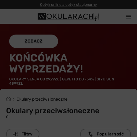
Optyk online a optyk stacjonarny
ZOBACZ
KOŃCÓWKA
WYPRZEDAŻY!
OKULARY SENJA OD 29,99ZŁ | GEPETTO DO -54% | SIYU SUN
49,99ZŁ
Okulary przeciwsłoneczne
Okulary przeciwsłoneczne
0
Filtry
Popularność