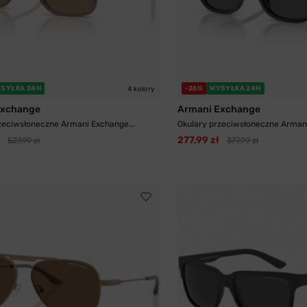
SYŁKA 24H
-26%
WYSYŁKA 24H
4 kolory
Exchange
Armani Exchange
zeciwsłoneczne Armani Exchange...
Okulary przeciwsłoneczne Armani
277,99 zł
527,99 zł
377,99 zł