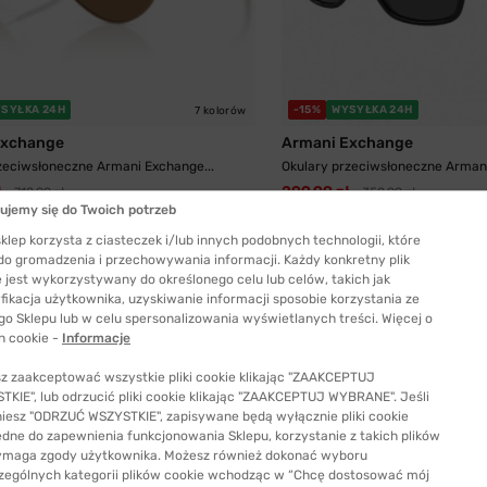
SYŁKA 24H
-15%
WYSYŁKA 24H
7 kolorów
Exchange
Armani Exchange
zeciwsłoneczne Armani Exchange...
Okulary przeciwsłoneczne Armani
ł
299,99 zł
712,99 zł
352,99 zł
ujemy się do Twoich potrzeb
klep korzysta z ciasteczek i/lub innych podobnych technologii, które
 do gromadzenia i przechowywania informacji. Każdy konkretny plik
 jest wykorzystywany do określonego celu lub celów, takich jak
fikacja użytkownika, uzyskiwanie informacji sposobie korzystania ze
go Sklepu lub w celu spersonalizowania wyświetlanych treści. Więcej o
h cookie -
Informacje
z zaakceptować wszystkie pliki cookie klikając "ZAAKCEPTUJ
staj z wirtualnej przymierzalni!
KIE", lub odrzucić pliki cookie klikając "ZAAKCEPTUJ WYBRANE". Jeśli
niesz "ODRZUĆ WSZYSTKIE", zapisywane będą wyłącznie pliki cookie
ędne do zapewnienia funkcjonowania Sklepu, korzystanie z takich plików
yj kamerki, aby zobaczyć, jak
ymaga zgody użytkownika. Możesz również dokonać wyboru
ądasz w wybranych oprawkach.
zególnych kategorii plików cookie wchodząc w “Chcę dostosować mój