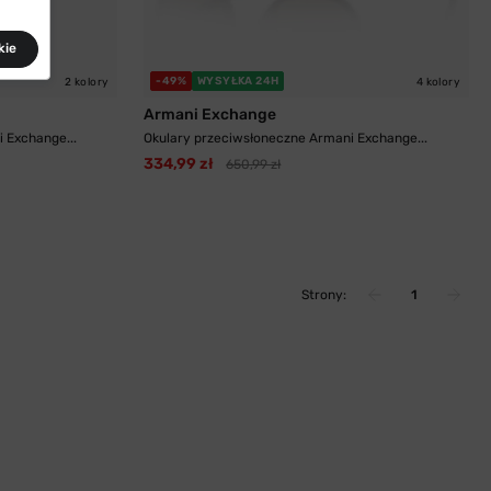
kie
-49%
WYSYŁKA 24H
2 kolory
4 kolory
Armani Exchange
 Exchange...
Okulary przeciwsłoneczne Armani Exchange...
334,99 zł
650,99 zł
Strony:
1