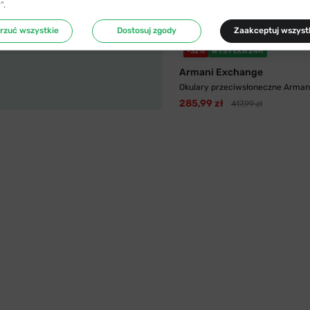
”.
Zacznij przymierzać
rzuć wszystkie
Dostosuj zgody
Zaakceptuj wszyst
-32%
WYSYŁKA 24H
Armani Exchange
Okulary przeciwsłoneczne Armani
285,99 zł
417,99 zł