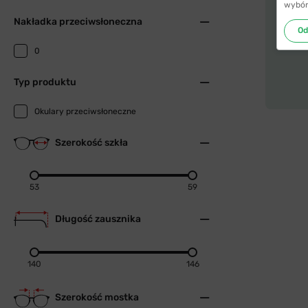
wybór
Nakładka przeciwsłoneczna
Od
0
Typ produktu
Okulary przeciwsłoneczne
Szerokość szkła
53
59
Długość zausznika
140
146
Szerokość mostka