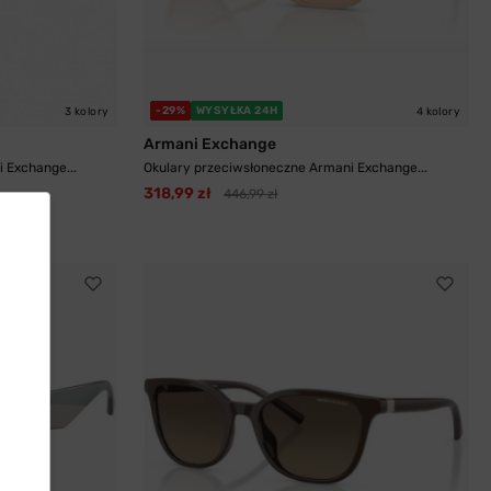
-29%
WYSYŁKA 24H
3 kolory
4 kolory
Armani Exchange
 Exchange...
Okulary przeciwsłoneczne Armani Exchange...
318,99 zł
446,99 zł