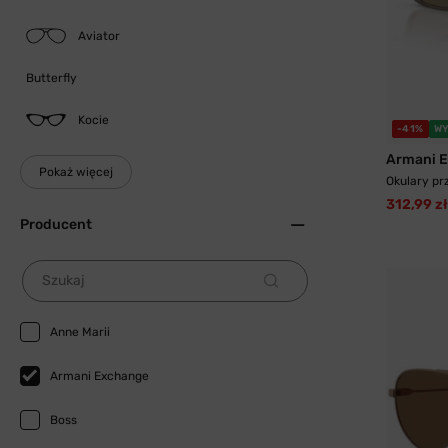
Aviator
Butterfly
Kocie
-41%
WY
Armani 
Pokaż więcej
Okulary pr
312,99 zł
Producent
Szukaj
Anne Marii
Armani Exchange
Boss