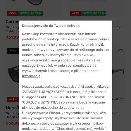
-30%
WYSYŁKA 24H
-41%
WYSYŁKA 24H
Carrera
Jimmy Choo
Dopasujemy się do Twoich potrzeb
Okulary przeciwsłoneczne Carrera
Okulary przeciwsłoneczne Jimmy
1044 003 57...
Choo 5004...
Nasz sklep korzysta z ciasteczek i/lub innych
731,99 zł
764,99 zł
1046,99 zł
1298,99 zł
podobnych technologii, które służą do gromadzenia i
przechowywania informacji. Każdy konkretny plik
cookie jest wykorzystywany do określonego celu lub
PRZYMIERZ
PRZYMIERZ
celów, takich jak identyfikacja użytkownika,
uzyskiwanie informacji sposobie korzystania ze
naszego Sklepu lub w celu spersonalizowania
wyświetlanych treści. Więcej o plikach cookie -
Informacje
Możesz zaakceptować wszystkie pliki cookie klikając
"ZAAKCEPTUJ WSZYSTKIE", lub odrzucić pliki cookie
klikając "ZAAKCEPTUJ WYBRANE". Jeśli naciśniesz
2 kolory
3 kolory
-44%
WYSYŁKA 24H
WYSYŁKA 24H
"ODRZUĆ WSZYSTKIE", zapisywane będą wyłącznie
Marc Jacobs
Ralph Lauren
pliki cookie niezbędne do zapewnienia
funkcjonowania Sklepu, korzystanie z takich plików
Okulary przeciwsłoneczne Marc
Okulary przeciwsłoneczne Ralph
Jacobs 1117/S...
Lauren 8201...
nie wymaga zgody użytkownika. Możesz również
566,99 zł
dokonać wyboru poszczególnych kategorii plików
1009,99 zł
600,99 zł
cookie wchodząc w “Chcę dostosować mój wybór”.