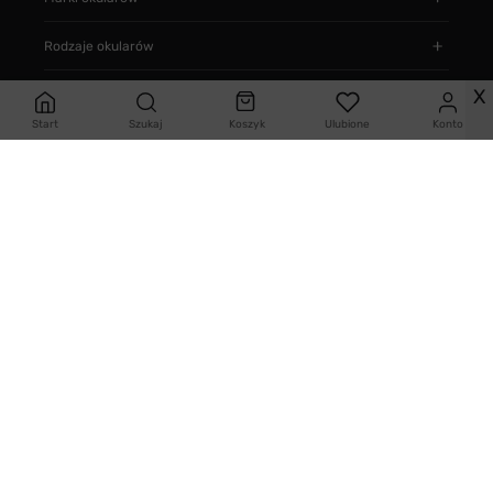
Rodzaje okularów
X
Typ okularów
Start
Szukaj
Koszyk
Ulubione
Konto
Informacje
Jak zamawiać
Warunki zakupów
Reklamacja
Zwrot (odstąpienie od umowy) i wymiana
Zmień ustawienia ciastek
Projekt i realizacja
SMARTMAGE