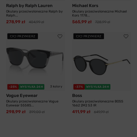
Ralph by Ralph Lauren
Michael Kors
Okulary przeciwsłoneczne Ralph by
Okulary przeciwsłoneczne Michael
Ralph...
Kors 1178...
278,99 zł
565,99 zł
404,99 zł
728,99 zł
PRZYMIERZ
PRZYMIERZ
3 kolory
-25%
WYSYŁKA 24H
-37%
WYSYŁKA 24H
Vogue Eyewear
Boss
Okulary przeciwsłoneczne Vogue
Okulary przeciwsłoneczne BOSS
Eyewear 5558S...
1662 2M2 53 IR
298,99 zł
411,99 zł
399,00 zł
649,99 zł