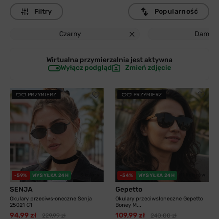
Filtry
Popularność
Czarny
Damski
Wirtualna przymierzalnia jest
aktywna
Wyłącz podgląd
Zmień zdjęcie
PRZYMIERZ
PRZYMIERZ
3 kolory
11 kolorów
-59%
WYSYŁKA 24H
-54%
WYSYŁKA 24H
SENJA
Gepetto
Okulary przeciwsłoneczne Senja
Okulary przeciwsłoneczne Gepetto
25021 C1
Boney M...
94,99 zł
109,99 zł
229,99 zł
240,00 zł