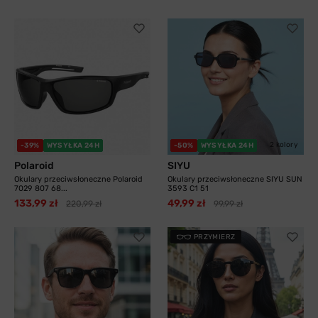
2 kolory
-39%
WYSYŁKA 24H
-50%
WYSYŁKA 24H
Polaroid
SIYU
Okulary przeciwsłoneczne Polaroid
Okulary przeciwsłoneczne SIYU SUN
7029 807 68...
3593 C1 51
133,99 zł
49,99 zł
220,99 zł
99,99 zł
PRZYMIERZ