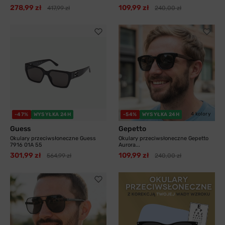
278,99 zł
109,99 zł
417,99 zł
240,00 zł
4 kolory
-47%
WYSYŁKA 24H
-54%
WYSYŁKA 24H
Guess
Gepetto
Okulary przeciwsłoneczne Guess
Okulary przeciwsłoneczne Gepetto
7916 01A 55
Aurora...
301,99 zł
109,99 zł
564,99 zł
240,00 zł