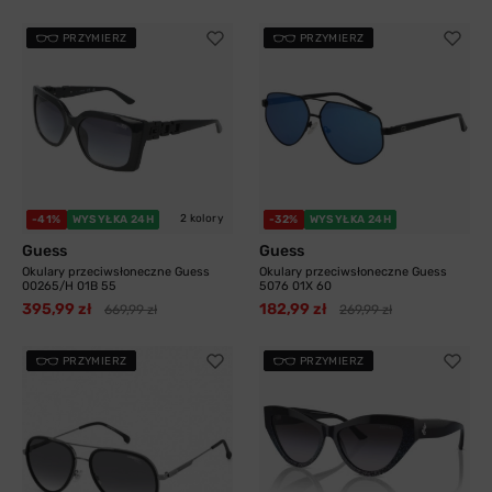
PRZYMIERZ
PRZYMIERZ
2 kolory
-41%
WYSYŁKA 24H
-32%
WYSYŁKA 24H
Guess
Guess
Okulary przeciwsłoneczne Guess
Okulary przeciwsłoneczne Guess
00265/H 01B 55
5076 01X 60
395,99 zł
182,99 zł
669,99 zł
269,99 zł
PRZYMIERZ
PRZYMIERZ