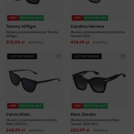
-58%
WYSYŁKA 24H
-41%
WYSYŁKA 24H
Tommy Hilfiger
Carolina Herrera
Okulary przeciwsłoneczne Tommy
Okulary przeciwsłoneczne Carolina
Hilfiger...
Herrera HER...
375,99 zł
478,99 zł
893,99 zł
816,99 zł
PRZYMIERZ
PRZYMIERZ
-65%
WYSYŁKA 24H
-13%
WYSYŁKA 24H
Calvin Klein
Marc Jacobs
Okulary przeciwsłoneczne Calvin
Okulary przeciwsłoneczne Marc
Klein 24537S...
Jacobs 1000 807...
242,99 zł
623,99 zł
694,99 zł
720,99 zł