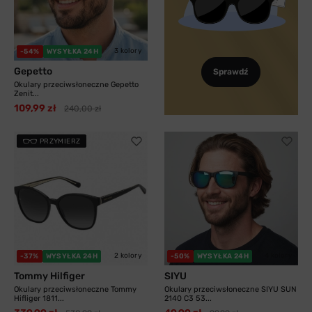
3 kolory
-54%
WYSYŁKA 24H
Gepetto
Sprawdź
Okulary przeciwsłoneczne Gepetto
Zenit...
109,99 zł
240,00 zł
PRZYMIERZ
2 kolory
4 kolory
-37%
WYSYŁKA 24H
-50%
WYSYŁKA 24H
Tommy Hilfiger
SIYU
Okulary przeciwsłoneczne Tommy
Okulary przeciwsłoneczne SIYU SUN
Hifliger 1811...
2140 C3 53...