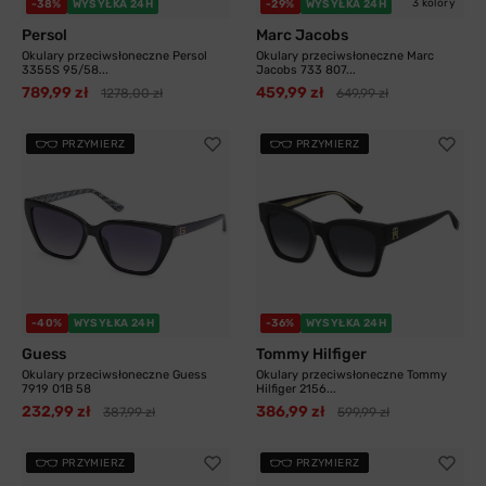
3 kolory
-38%
WYSYŁKA 24H
-29%
WYSYŁKA 24H
Persol
Marc Jacobs
Okulary przeciwsłoneczne Persol
Okulary przeciwsłoneczne Marc
3355S 95/58...
Jacobs 733 807...
789,99 zł
459,99 zł
1278,00 zł
649,99 zł
PRZYMIERZ
PRZYMIERZ
-40%
WYSYŁKA 24H
-36%
WYSYŁKA 24H
Guess
Tommy Hilfiger
Okulary przeciwsłoneczne Guess
Okulary przeciwsłoneczne Tommy
7919 01B 58
Hilfiger 2156...
232,99 zł
386,99 zł
387,99 zł
599,99 zł
PRZYMIERZ
PRZYMIERZ