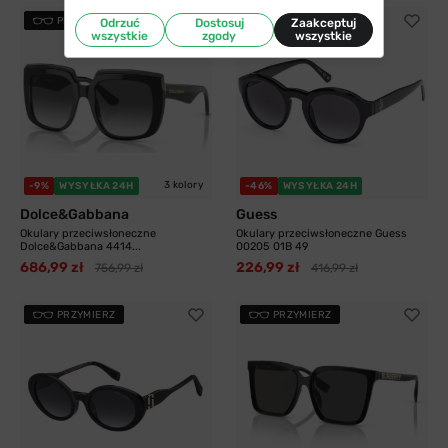
PRZYMIERZ
PRZYMIERZ
Odrzuć
Dostosuj
Zaakceptuj
wszystkie
zgody
wszystkie
3 kolory
-9%
WYSYŁKA 24H
-46%
WYSYŁKA 24H
Dolce&Gabbana
Guess
Okulary przeciwsłoneczne
Okulary przeciwsłoneczne Guess
Dolce&Gabbana 4414...
00205 01B 49
686,99 zł
226,99 zł
756,99 zł
416,99 zł
PRZYMIERZ
PRZYMIERZ