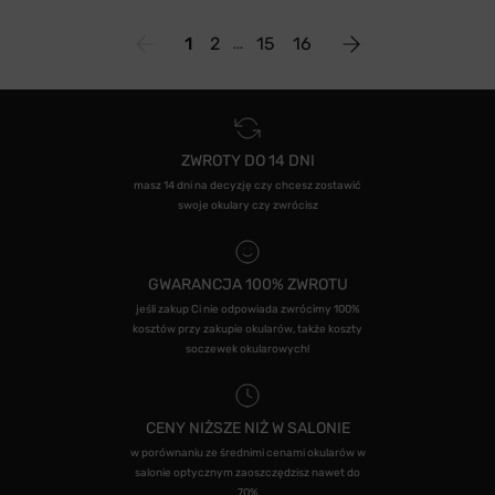
1
2
15
16
ZWROTY DO 14 DNI
masz 14 dni na decyzję czy chcesz zostawić
swoje okulary czy zwrócisz
GWARANCJA 100% ZWROTU
jeśli zakup Ci nie odpowiada zwrócimy 100%
kosztów przy zakupie okularów, także koszty
soczewek okularowych!
CENY NIŻSZE NIŻ W SALONIE
w porównaniu ze średnimi cenami okularów w
salonie optycznym zaoszczędzisz nawet do
70%