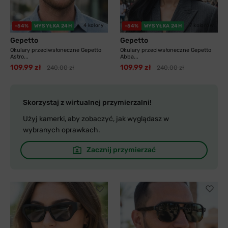
4 kolory
7 kolorów
-54%
WYSYŁKA 24H
-54%
WYSYŁKA 24H
Gepetto
Gepetto
Okulary przeciwsłoneczne Gepetto
Okulary przeciwsłoneczne Gepetto
Astro...
Abba...
109,99 zł
109,99 zł
240,00 zł
240,00 zł
Skorzystaj z wirtualnej przymierzalni!
Użyj kamerki, aby zobaczyć, jak wyglądasz w
wybranych oprawkach.
Zacznij przymierzać