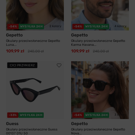
2 kolory
4 kolory
-54%
WYSYŁKA 24H
-54%
WYSYŁKA 24H
Gepetto
Gepetto
Okulary przeciwsłoneczne Gepetto
Okulary przeciwsłoneczne Gepetto
Luna...
Karma Havana...
109,99 zł
109,99 zł
240,00 zł
240,00 zł
PRZYMIERZ
3 kolory
-33%
WYSYŁKA 24H
-54%
WYSYŁKA 24H
Guess
Gepetto
Okulary przeciwsłoneczne Guess
Okulary przeciwsłoneczne Gepetto
00137 01U 50
Nova...