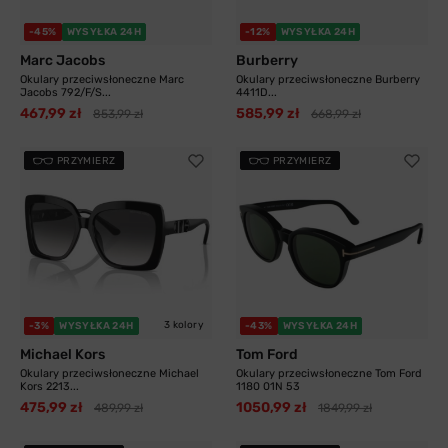
-45%
WYSYŁKA 24H
-12%
WYSYŁKA 24H
Marc Jacobs
Burberry
Okulary przeciwsłoneczne Marc
Okulary przeciwsłoneczne Burberry
Jacobs 792/F/S...
4411D...
467,99 zł
585,99 zł
853,99 zł
668,99 zł
PRZYMIERZ
PRZYMIERZ
3 kolory
-3%
WYSYŁKA 24H
-43%
WYSYŁKA 24H
Michael Kors
Tom Ford
Okulary przeciwsłoneczne Michael
Okulary przeciwsłoneczne Tom Ford
Kors 2213...
1180 01N 53
475,99 zł
1050,99 zł
489,99 zł
1849,99 zł