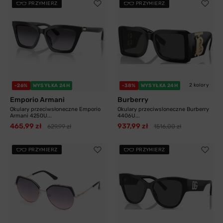
PRZYMIERZ
PRZYMIERZ
2 kolory
-26%
WYSYŁKA 24H
-38%
WYSYŁKA 24H
Emporio Armani
Burberry
Okulary przeciwsłoneczne Emporio
Okulary przeciwsloneczne Burberry
Armani 4250U...
4406U...
465,99 zł
937,99 zł
629,99 zł
1516,00 zł
PRZYMIERZ
PRZYMIERZ