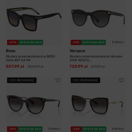
2 kolory
-47%
WYSYŁKA 24H
-11%
WYSYŁKA 24H
Boss
Versace
Okulary przeciwsłoneczne BOSS
Okulary przeciwsłoneczne Versace
1656 807 54 PR
2198 1002T3...
557,99 zł
729,99 zł
1059,99 zł
817,99 zł
PRZYMIERZ
PRZYMIERZ
2 kolory
4 kolory
-31%
WYSYŁKA 24H
-22%
WYSYŁKA 24H