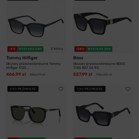
2 kolory
-4%
WYSYŁKA 24H
-28%
WYSYŁKA 24H
Tommy Hilfiger
Boss
Okulary przeciwsłoneczne Tommy
Okulary przeciwsłoneczne BOSS
Hilfiger 1723...
1744 807 54 9O
466,99 zł
527,99 zł
486,99 zł
736,00 zł
PRZYMIERZ
PRZYMIERZ