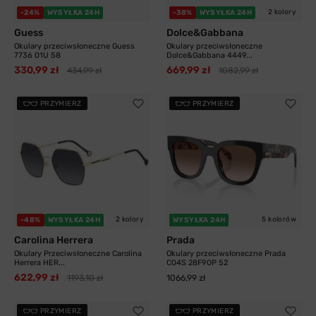
2 kolory
-24%
WYSYŁKA 24H
-38%
WYSYŁKA 24H
Guess
Dolce&Gabbana
Okulary przeciwsłoneczne Guess
Okulary przeciwsłoneczne
7736 01U 58
Dolce&Gabbana 4449...
330,99 zł
669,99 zł
434,99 zł
1082,99 zł
PRZYMIERZ
PRZYMIERZ
2 kolory
5 kolorów
-48%
WYSYŁKA 24H
WYSYŁKA 24H
Carolina Herrera
Prada
Okulary Przeciwsłoneczne Carolina
Okulary przeciwsłoneczne Prada
Herrera HER...
C04S 28F90P 52
622,99 zł
1193,10 zł
1066,99 zł
PRZYMIERZ
PRZYMIERZ