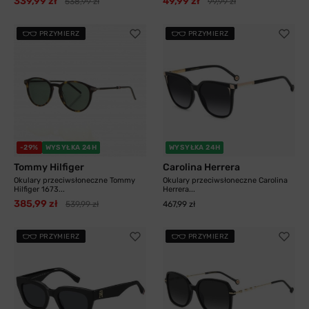
339,99 zł
49,99 zł
538,99 zł
99,99 zł
PRZYMIERZ
PRZYMIERZ
-29%
WYSYŁKA 24H
WYSYŁKA 24H
Tommy Hilfiger
Carolina Herrera
Okulary przeciwsłoneczne Tommy
Okulary przeciwsłoneczne Carolina
Hilfiger 1673...
Herrera...
385,99 zł
539,99 zł
467,99 zł
PRZYMIERZ
PRZYMIERZ