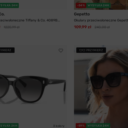
YSYŁKA 24H
-54%
WYSYŁKA 24H
Co.
Gepetto
zeciwsłoneczne Tiffany & Co. 4089B...
Okulary przeciwsłoneczne Gepetto
ł
109,99 zł
1220,99 zł
240,00 zł
ZYMIERZ
PRZYMIERZ
SYŁKA 24H
-59%
WYSYŁKA 24H
3 kolory