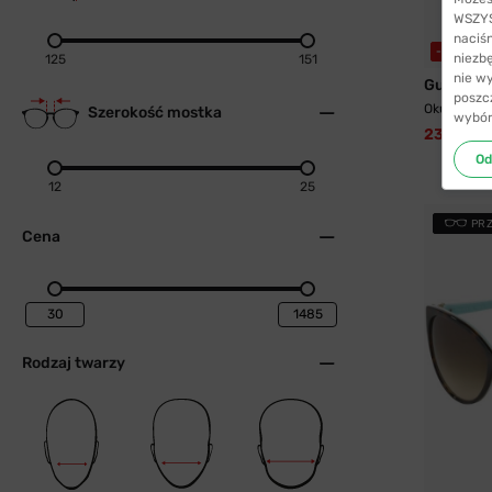
WSZYST
naciś
-40%
W
niezb
125
151
nie w
Guess
poszc
Okulary pr
Szerokość mostka
wybór
232,99 z
Od
12
25
PR
Cena
Rodzaj twarzy