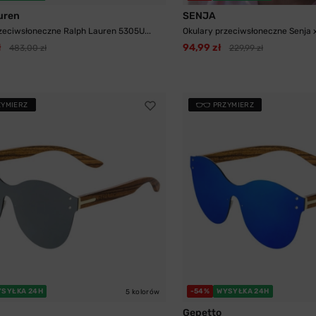
uren
SENJA
zeciwsłoneczne Ralph Lauren 5305U...
Okulary przeciwsłoneczne Senja x 
ł
94,99 zł
483,00 zł
229,99 zł
ZYMIERZ
PRZYMIERZ
YSYŁKA 24H
-54%
WYSYŁKA 24H
5 kolorów
Gepetto