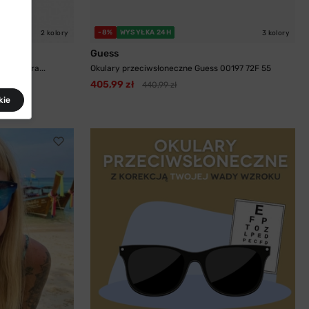
-8%
WYSYŁKA 24H
2 kolory
3 kolory
Guess
a Herrera...
Okulary przeciwsłoneczne Guess 00197 72F 55
405,99 zł
440,99 zł
kie