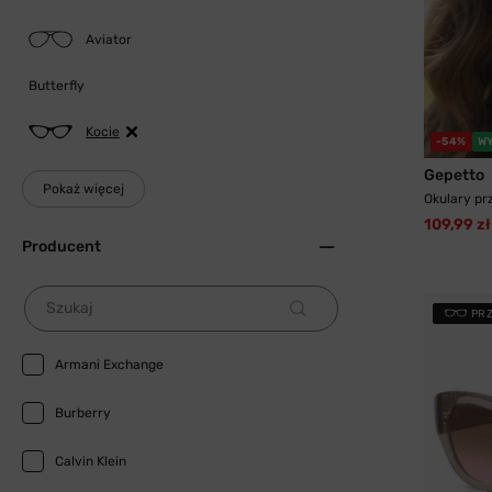
Aviator
Butterfly
Kocie
-54%
W
Gepetto
Pokaż więcej
Okulary pr
109,99 zł
Producent
Szukaj
PR
Armani Exchange
Burberry
Calvin Klein