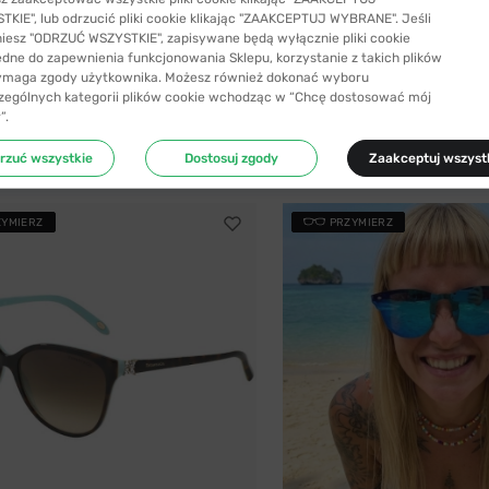
KIE", lub odrzucić pliki cookie klikając "ZAAKCEPTUJ WYBRANE". Jeśli
niesz "ODRZUĆ WSZYSTKIE", zapisywane będą wyłącznie pliki cookie
YSYŁKA 24H
-41%
WYSYŁKA 24H
ędne do zapewnienia funkcjonowania Sklepu, korzystanie z takich plików
ymaga zgody użytkownika. Możesz również dokonać wyboru
Carolina Herrera
zególnych kategorii plików cookie wchodząc w “Chcę dostosować mój
zeciwsłoneczne Guess 7919 01B 58
Okulary przeciwsłoneczne Carolin
”.
ł
476,99 zł
387,99 zł
801,99 zł
rzuć wszystkie
Dostosuj zgody
Zaakceptuj wszyst
ZYMIERZ
PRZYMIERZ