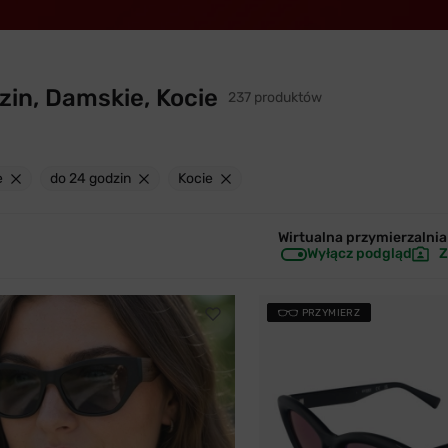
in, Damskie, Kocie
237 produktów
e
do 24 godzin
Kocie
Wirtualna przymierzalnia 
Wyłącz podgląd
Z
PRZYMIERZ