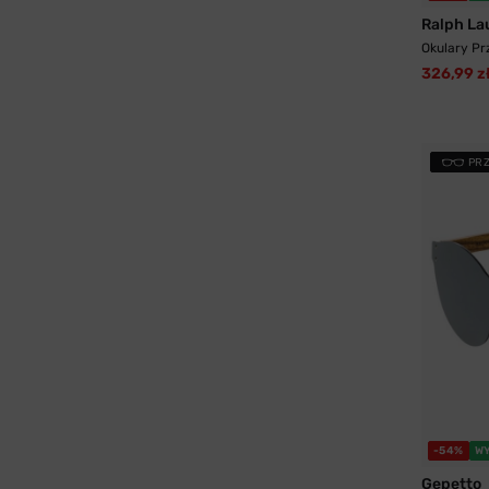
Ralph La
Okulary Pr
326,99 z
PR
-54%
W
Gepetto