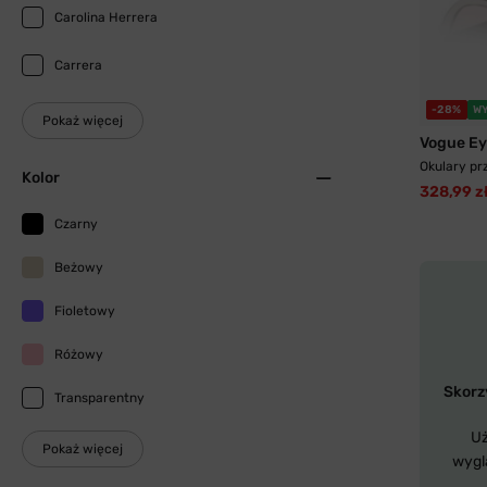
Carolina Herrera
Carrera
-28%
W
Pokaż więcej
Vogue E
Okulary pr
Kolor
328,99 z
Czarny
Beżowy
Fioletowy
Różowy
Skorzy
Transparentny
Uż
Pokaż więcej
wygl