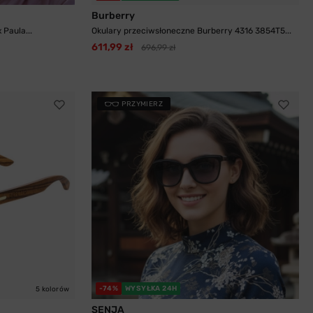
Burberry
Paula...
Okulary przeciwsłoneczne Burberry 4316 3854T5...
611,99 zł
696,99 zł
PRZYMIERZ
-74%
WYSYŁKA 24H
5 kolorów
SENJA