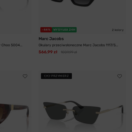
-44%
WYSYŁKA 24H
2 kolory
Marc Jacobs
 Choo 5004...
Okulary przeciwsłoneczne Marc Jacobs 1117/S...
566,99 zł
1009,99 zł
PRZYMIERZ