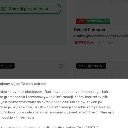
Zacznij przymierzać
-27%
WYSYŁKA 24H
Dolce&Gabbana
Okulary przeciwsłoneczne Dolce&
1097,99 zł
1503,00 zł
ZYMIERZ
PRZYMIERZ
ujemy się do Twoich potrzeb
klep korzysta z ciasteczek i/lub innych podobnych technologii, które
 do gromadzenia i przechowywania informacji. Każdy konkretny plik
 jest wykorzystywany do określonego celu lub celów, takich jak
fikacja użytkownika, uzyskiwanie informacji sposobie korzystania ze
go Sklepu lub w celu spersonalizowania wyświetlanych treści. Więcej o
h cookie -
Informacje
z zaakceptować wszystkie pliki cookie klikając "ZAAKCEPTUJ