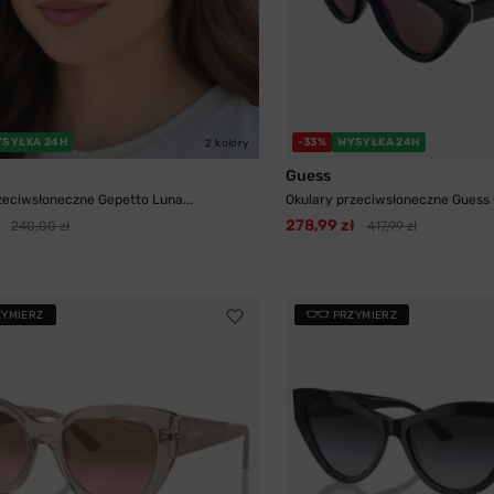
YSYŁKA 24H
-33%
WYSYŁKA 24H
2 kolory
Guess
zeciwsłoneczne Gepetto Luna...
Okulary przeciwsłoneczne Guess
278,99 zł
240,00 zł
417,99 zł
ZYMIERZ
PRZYMIERZ