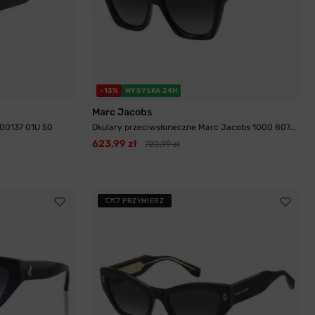
-13%
WYSYŁKA 24H
Marc Jacobs
 00137 01U 50
Okulary przeciwsłoneczne Marc Jacobs 1000 807...
623,99 zł
720,99 zł
PRZYMIERZ