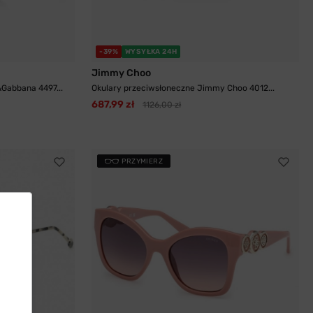
-39%
WYSYŁKA 24H
Jimmy Choo
Gabbana 4497...
Okulary przeciwsłoneczne Jimmy Choo 4012...
687,99 zł
1126,00 zł
PRZYMIERZ