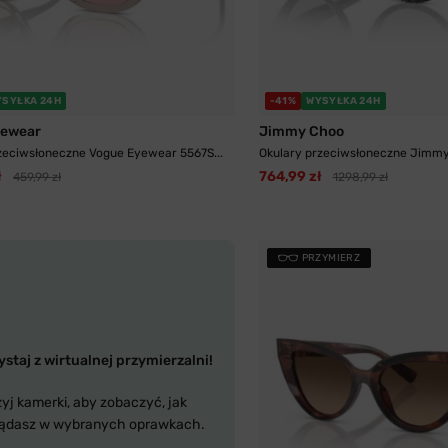
YSYŁKA 24H
-41%
WYSYŁKA 24H
yewear
Jimmy Choo
zeciwsłoneczne Vogue Eyewear 5567S...
Okulary przeciwsłoneczne Jimmy
ł
764,99 zł
459,99 zł
1298,99 zł
PRZYMIERZ
staj z wirtualnej przymierzalni!
yj kamerki, aby zobaczyć, jak
ądasz w wybranych oprawkach.