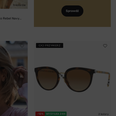
5 kolorów
Sprawdź
 Rebel Navy...
PRZYMIERZ
-12%
WYSYŁKA 24H
2 kolory