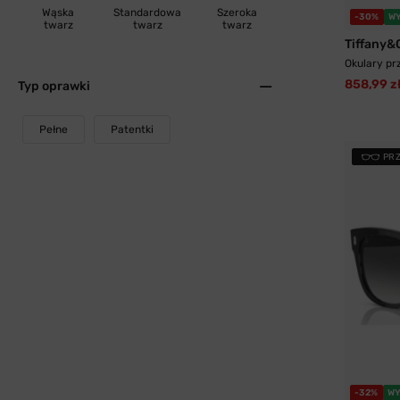
Wąska
Standardowa
Szeroka
-30%
W
twarz
twarz
twarz
Tiffany&
Okulary pr
858,99 z
Typ oprawki
Pełne
Patentki
PR
-32%
WY