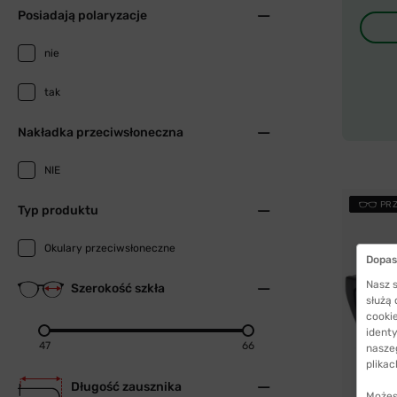
Posiadają polaryzacje
nie
tak
Nakładka przeciwsłoneczna
NIE
PR
Typ produktu
Okulary przeciwsłoneczne
Dopas
Nasz s
Szerokość szkła
służą
cookie
identy
47
66
nasze
plikac
Długość zausznika
Możes