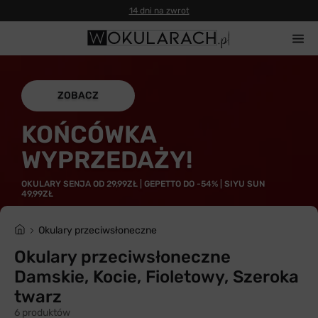
14 dni na zwrot
ZOBACZ
KOŃCÓWKA
WYPRZEDAŻY!
OKULARY SENJA OD 29,99ZŁ | GEPETTO DO -54% | SIYU SUN
49,99ZŁ
Okulary przeciwsłoneczne
Okulary przeciwsłoneczne
Damskie, Kocie, Fioletowy, Szeroka
twarz
6 produktów