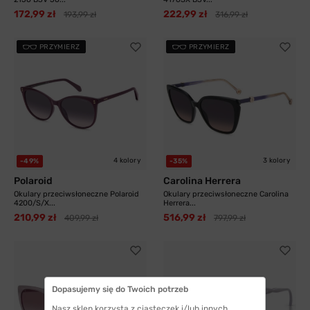
172,99 zł
222,99 zł
193,99 zł
316,99 zł
PRZYMIERZ
PRZYMIERZ
4 kolory
3 kolory
-49%
-35%
Polaroid
Carolina Herrera
Okulary przeciwsłoneczne Polaroid
Okulary przeciwsłoneczne Carolina
4200/S/X...
Herrera...
210,99 zł
516,99 zł
409,99 zł
797,99 zł
Dopasujemy się do Twoich potrzeb
Nasz sklep korzysta z ciasteczek i/lub innych