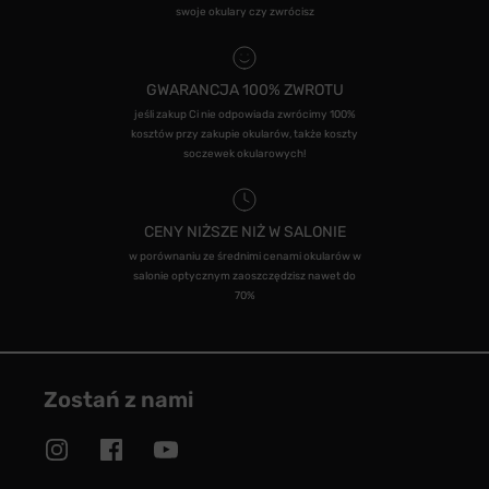
swoje okulary czy zwrócisz
GWARANCJA 100% ZWROTU
jeśli zakup Ci nie odpowiada zwrócimy 100%
kosztów przy zakupie okularów, także koszty
soczewek okularowych!
CENY NIŻSZE NIŻ W SALONIE
w porównaniu ze średnimi cenami okularów w
salonie optycznym zaoszczędzisz nawet do
70%
Zostań z nami