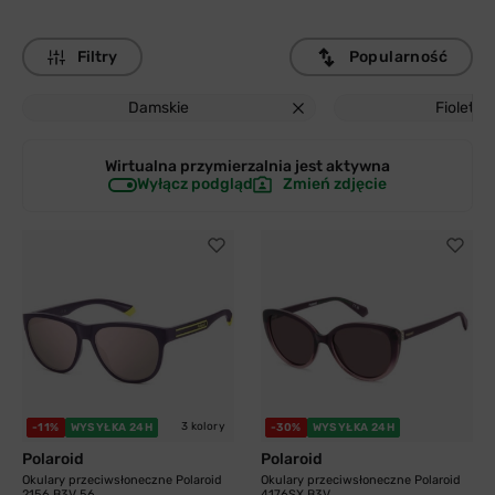
Filtry
Popularność
Damskie
Fioleto
Wirtualna przymierzalnia jest
aktywna
Wyłącz podgląd
Zmień zdjęcie
3 kolory
-11%
WYSYŁKA 24H
-30%
WYSYŁKA 24H
Polaroid
Polaroid
Okulary przeciwsłoneczne Polaroid
Okulary przeciwsłoneczne Polaroid
2156 B3V 56...
4176SX B3V...