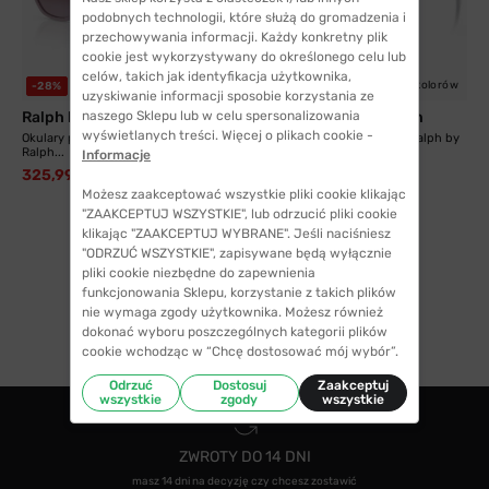
podobnych technologii, które służą do gromadzenia i
przechowywania informacji. Każdy konkretny plik
cookie jest wykorzystywany do określonego celu lub
celów, takich jak identyfikacja użytkownika,
4 kolory
5 kolorów
-28%
-19%
uzyskiwanie informacji sposobie korzystania ze
Ralph by Ralph Lauren
naszego Sklepu lub w celu spersonalizowania
Ralph by Ralph Lauren
wyświetlanych treści. Więcej o plikach cookie -
Okulary przeciwsłoneczne Ralph by
Okulary przeciwsłoneczne Ralph by
Ralph...
Ralph...
Informacje
325,99 zł
384,99 zł
450,99 zł
476,99 zł
Możesz zaakceptować wszystkie pliki cookie klikając
"ZAAKCEPTUJ WSZYSTKIE", lub odrzucić pliki cookie
klikając "ZAAKCEPTUJ WYBRANE". Jeśli naciśniesz
"ODRZUĆ WSZYSTKIE", zapisywane będą wyłącznie
pliki cookie niezbędne do zapewnienia
funkcjonowania Sklepu, korzystanie z takich plików
1
nie wymaga zgody użytkownika. Możesz również
dokonać wyboru poszczególnych kategorii plików
cookie wchodząc w “Chcę dostosować mój wybór”.
Odrzuć
Dostosuj
Zaakceptuj
wszystkie
zgody
wszystkie
ZWROTY DO 14 DNI
masz 14 dni na decyzję czy chcesz zostawić