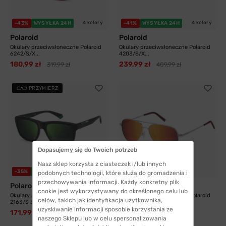
4 kolory
4 kolory
-43%
WYSYŁKA 24H
-41%
WYSYŁKA 24H
Polaroid
Polaroid
Okulary przeciwsłoneczne Polaroid
Okulary przeciwsłoneczne Polaroid
6242/S/X...
4203/S/X...
180,99 zł
239,99 zł
319,99 zł
409,99 zł
PRZYMIERZ
Dopasujemy się do Twoich potrzeb
Nasz sklep korzysta z ciasteczek i/lub innych
5 kolorów
-35%
WYSYŁKA 24H
-26%
WYSYŁKA 24H
podobnych technologii, które służą do gromadzenia i
przechowywania informacji. Każdy konkretny plik
Polaroid
Polaroid
cookie jest wykorzystywany do określonego celu lub
Okulary przeciwsłoneczne Polaroid
Okulary przeciwsłoneczne Polaroid
celów, takich jak identyfikacja użytkownika,
2163/S 3OL...
8015/N GHP...
uzyskiwanie informacji sposobie korzystania ze
171,99 zł
192,99 zł
263,99 zł
260,00 zł
naszego Sklepu lub w celu spersonalizowania