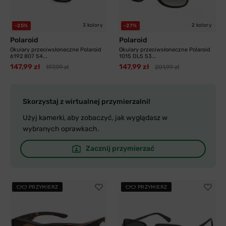
3 kolory
2 kolory
-25%
-27%
Polaroid
Polaroid
Okulary przeciwsłoneczne Polaroid
Okulary przeciwsłoneczne Polaroid
6192 807 54...
1015 DL5 53...
147,99 zł
147,99 zł
197,99 zł
201,99 zł
Skorzystaj z wirtualnej przymierzalni!
Użyj kamerki, aby zobaczyć, jak wyglądasz w
wybranych oprawkach.
Zacznij przymierzać
PRZYMIERZ
PRZYMIERZ