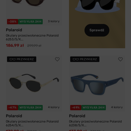
3 kolory
-38%
WYSYŁKA 24H
Polaroid
Sprawdź
Okulary przeciwsłoneczne Polaroid
6253/S/X...
186,99 zł
299,99 zł
PRZYMIERZ
PRZYMIERZ
4 kolory
4 kolory
-47%
WYSYŁKA 24H
-49%
WYSYŁKA 24H
Polaroid
Polaroid
Okulary przeciwsłoneczne Polaroid
Okulary przeciwsłoneczne Polaroid
6254/S/X...
6238/S/X...