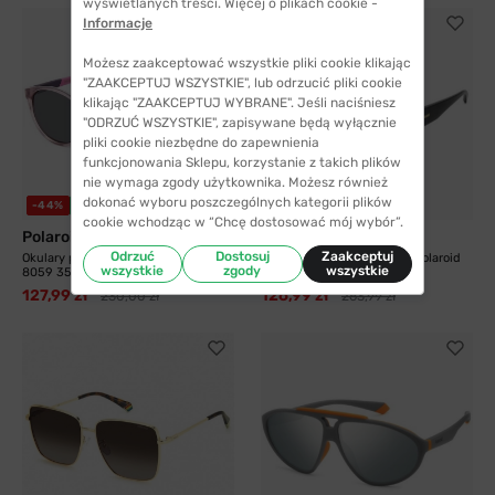
wyświetlanych treści. Więcej o plikach cookie -
Informacje
Możesz zaakceptować wszystkie pliki cookie klikając
"ZAAKCEPTUJ WSZYSTKIE", lub odrzucić pliki cookie
klikając "ZAAKCEPTUJ WYBRANE". Jeśli naciśniesz
"ODRZUĆ WSZYSTKIE", zapisywane będą wyłącznie
pliki cookie niezbędne do zapewnienia
funkcjonowania Sklepu, korzystanie z takich plików
nie wymaga zgody użytkownika. Możesz również
dokonać wyboru poszczególnych kategorii plików
-44%
WYSYŁKA 24H
-52%
WYSYŁKA 24H
cookie wchodząc w “Chcę dostosować mój wybór”.
Polaroid
Polaroid
Odrzuć
Dostosuj
Zaakceptuj
Okulary przeciwsłoneczne Polaroid
Okulary przeciwsłoneczne Polaroid
wszystkie
zgody
wszystkie
8059 35J 47...
9021 807 58...
127,99 zł
126,99 zł
230,00 zł
263,99 zł