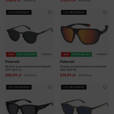
170,99 zł
173,99 zł
319,99 zł
339,99 zł
PRZYMIERZ
PRZYMIERZ
4 kolory
3 kolory
-26%
WYSYŁKA 24H
-26%
WYSYŁKA 24H
Polaroid
Polaroid
Okulary przeciwsłoneczne Polaroid
Okulary przeciwsłoneczne Polaroid
4191 4C3 51...
2152 RC2 59...
205,99 zł
219,99 zł
279,99 zł
298,99 zł
PRZYMIERZ
PRZYMIERZ