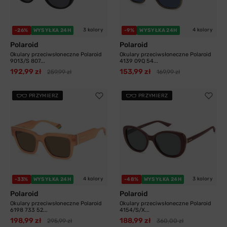
3 kolory
4 kolory
-26%
WYSYŁKA 24H
-9%
WYSYŁKA 24H
Polaroid
Polaroid
Okulary przeciwsłoneczne Polaroid
Okulary przeciwsłoneczne Polaroid
9013/S 807...
4139 09Q 54...
192,99 zł
153,99 zł
259,99 zł
169,99 zł
PRZYMIERZ
PRZYMIERZ
4 kolory
3 kolory
-33%
WYSYŁKA 24H
-48%
WYSYŁKA 24H
Polaroid
Polaroid
Okulary przeciwsłoneczne Polaroid
Okulary przeciwsłoneczne Polaroid
6198 733 52...
4154/S/X...
198,99 zł
188,99 zł
295,99 zł
360,00 zł