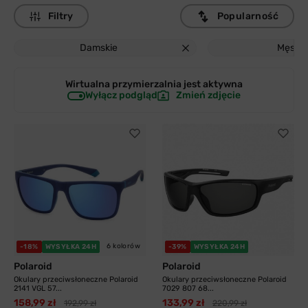
Filtry
Popularność
Damskie
Męskie
Wirtualna przymierzalnia jest
aktywna
Wyłącz podgląd
Zmień zdjęcie
6 kolorów
-18%
WYSYŁKA 24H
-39%
WYSYŁKA 24H
Polaroid
Polaroid
Okulary przeciwsłoneczne Polaroid
Okulary przeciwsłoneczne Polaroid
2141 VGL 57...
7029 807 68...
158,99 zł
133,99 zł
192,99 zł
220,99 zł