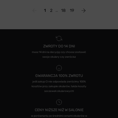
1
2
18
19
ZWROTY DO 14 DNI
masz 14 dni na decyzję czy chcesz zostawić
swoje okulary czy zwrócisz
GWARANCJA 100% ZWROTU
jeśli zakup Ci nie odpowiada zwrócimy 100%
kosztów przy zakupie okularów, także koszty
soczewek okularowych!
CENY NIŻSZE NIŻ W SALONIE
w porównaniu ze średnimi cenami okularów w