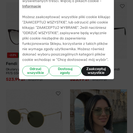
wyświetlanych treści. Więcej o plikach cookie -
Informacje
Możesz zaakceptować wszystkie pliki cookie klikając
"ZAAKCEPTUJ WSZYSTKIE", lub odrzucić pliki cookie
klikając "ZAAKCEPTUJ WYBRANE". Jeśli naciśniesz
"ODRZUĆ WSZYSTKIE", zapisywane będą wyłącznie
pliki cookie niezbędne do zapewnienia
funkcjonowania Sklepu, korzystanie z takich plików
nie wymaga zgody użytkownika. Możesz również
dokonać wyboru poszczególnych kategorii plików
-22%
WYSYŁKA 24H
-22%
WYSYŁKA 24H
cookie wchodząc w “Chcę dostosować mój wybór”.
Fendi
Fendi
Odrzuć
Dostosuj
Zaakceptuj
Okulary przeciwsłoneczne Fendi
Okulary przeciwsłoneczne Fendi
wszystkie
zgody
wszystkie
FF/S 0345 0T7
FF/S 0328/G...
523,99 zł
523,99 zł
672,99 zł
672,99 zł