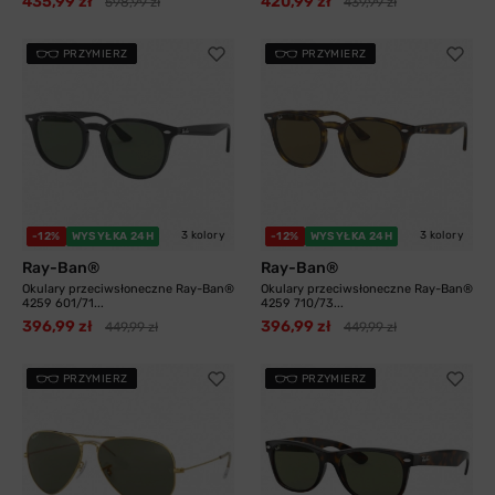
435,99 zł
420,99 zł
598,99 zł
439,99 zł
PRZYMIERZ
PRZYMIERZ
3 kolory
3 kolory
-12%
WYSYŁKA 24H
-12%
WYSYŁKA 24H
Ray-Ban®
Ray-Ban®
Okulary przeciwsłoneczne Ray-Ban®
Okulary przeciwsłoneczne Ray-Ban®
4259 601/71...
4259 710/73...
396,99 zł
396,99 zł
449,99 zł
449,99 zł
PRZYMIERZ
PRZYMIERZ