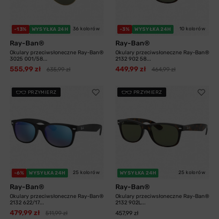
36 kolorów
10 kolorów
-13%
WYSYŁKA 24H
-3%
WYSYŁKA 24H
Ray-Ban®
Ray-Ban®
Okulary przeciwsłoneczne Ray-Ban®
Okulary przeciwsłoneczne Ray-Ban®
3025 001/58...
2132 902 58...
555,99 zł
449,99 zł
635,99 zł
464,99 zł
PRZYMIERZ
PRZYMIERZ
25 kolorów
25 kolorów
-6%
WYSYŁKA 24H
WYSYŁKA 24H
Ray-Ban®
Ray-Ban®
Okulary przeciwsłoneczne Ray-Ban®
Okulary przeciwsłoneczne Ray-Ban®
2132 622/17...
2132 902L...
479,99 zł
511,99 zł
457,99 zł