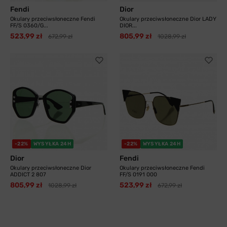
Fendi
Dior
Okulary przeciwsłoneczne Fendi
Okulary przeciwsłoneczne Dior LADY
FF/S 0360/G...
DIOR...
523,99 zł
805,99 zł
672,99 zł
1028,99 zł
-22%
WYSYŁKA 24H
-22%
WYSYŁKA 24H
Dior
Fendi
Okulary przeciwsłoneczne Dior
Okulary przeciwsłoneczne Fendi
ADDICT 2 807
FF/S 0191 000
805,99 zł
523,99 zł
1028,99 zł
672,99 zł