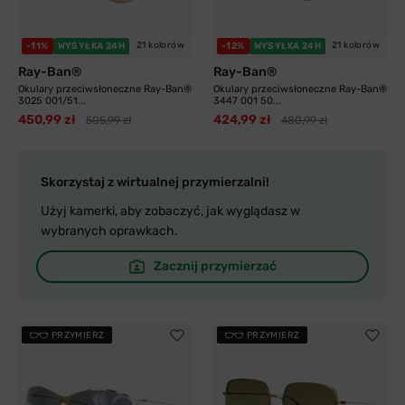
21 kolorów
21 kolorów
-11%
WYSYŁKA 24H
-12%
WYSYŁKA 24H
Ray-Ban®
Ray-Ban®
Okulary przeciwsłoneczne Ray-Ban®
Okulary przeciwsłoneczne Ray-Ban®
3025 001/51...
3447 001 50...
450,99 zł
424,99 zł
505,99 zł
480,99 zł
Skorzystaj z wirtualnej przymierzalni!
Użyj kamerki, aby zobaczyć, jak wyglądasz w
wybranych oprawkach.
Zacznij przymierzać
PRZYMIERZ
PRZYMIERZ