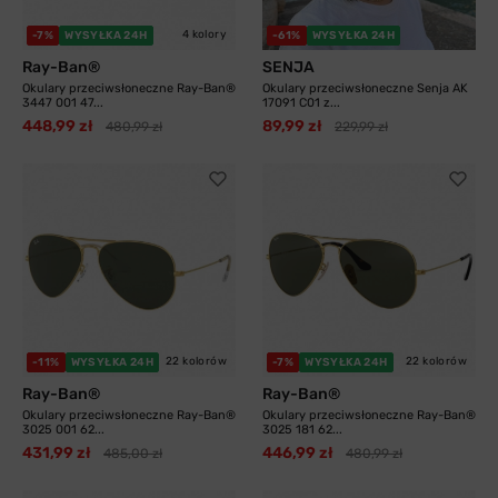
4 kolory
-7%
WYSYŁKA 24H
-61%
WYSYŁKA 24H
Ray-Ban®
SENJA
Okulary przeciwsłoneczne Ray-Ban®
Okulary przeciwsłoneczne Senja AK
3447 001 47...
17091 C01 z...
448,99 zł
89,99 zł
480,99 zł
229,99 zł
22 kolorów
22 kolorów
-11%
WYSYŁKA 24H
-7%
WYSYŁKA 24H
Ray-Ban®
Ray-Ban®
Okulary przeciwsłoneczne Ray-Ban®
Okulary przeciwsłoneczne Ray-Ban®
3025 001 62...
3025 181 62...
431,99 zł
446,99 zł
485,00 zł
480,99 zł