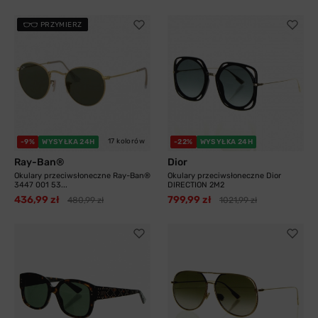
PRZYMIERZ
17 kolorów
-9%
WYSYŁKA 24H
-22%
WYSYŁKA 24H
Ray-Ban®
Dior
Okulary przeciwsłoneczne Ray-Ban®
Okulary przeciwsłoneczne Dior
3447 001 53...
DIRECTION 2M2
436,99 zł
799,99 zł
480,99 zł
1021,99 zł