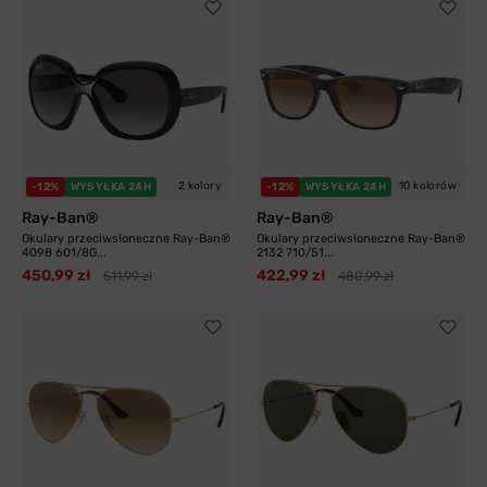
2 kolory
10 kolorów
-12%
WYSYŁKA 24H
-12%
WYSYŁKA 24H
Ray-Ban®
Ray-Ban®
Okulary przeciwsłoneczne Ray-Ban®
Okulary przeciwsłoneczne Ray-Ban®
4098 601/8G...
2132 710/51...
450,99 zł
422,99 zł
511,99 zł
480,99 zł