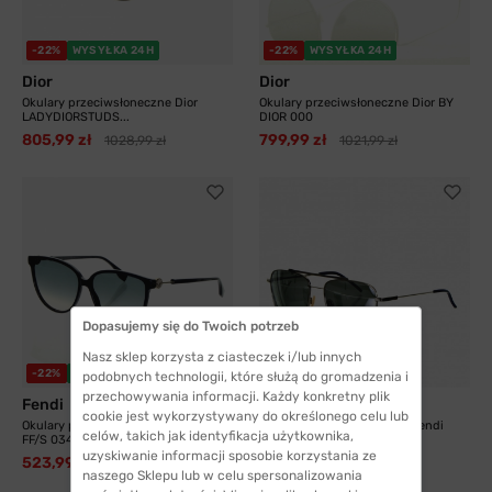
-22%
WYSYŁKA 24H
-22%
WYSYŁKA 24H
Dior
Dior
Okulary przeciwsłoneczne Dior
Okulary przeciwsłoneczne Dior BY
LADYDIORSTUDS...
DIOR 000
805,99 zł
799,99 zł
1028,99 zł
1021,99 zł
Dopasujemy się do Twoich potrzeb
Nasz sklep korzysta z ciasteczek i/lub innych
-22%
WYSYŁKA 24H
-22%
WYSYŁKA 24H
podobnych technologii, które służą do gromadzenia i
przechowywania informacji. Każdy konkretny plik
Fendi
Fendi
cookie jest wykorzystywany do określonego celu lub
Okulary przeciwsłoneczne Fendi
Okulary przeciwsłoneczne Fendi
celów, takich jak identyfikacja użytkownika,
FF/S 0345 PJP
FF/S M0008 010
uzyskiwanie informacji sposobie korzystania ze
523,99 zł
523,99 zł
672,99 zł
672,99 zł
naszego Sklepu lub w celu spersonalizowania