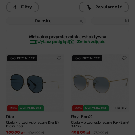
Filtry
Popularność
Damskie
NIE
Wirtualna przymierzalnia jest
aktywna
Wyłącz podgląd
Zmień zdjęcie
PRZYMIERZ
PRZYMIERZ
4 kolory
-22%
WYSYŁKA 24H
-33%
WYSYŁKA 24H
Dior
Ray-Ban®
Okulary przeciwsłoneczne Dior BY
Okulary przeciwsłoneczne Ray-Ban®
DIOR2 J5G
3447N...
799,99 zł
498,99 zł
1021,99 zł
739,99 zł