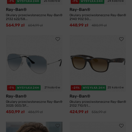
25 kolorów
24 kolorów
-7%
WYSYŁKA 24H
-7%
WYSYŁKA 24H
Ray-Ban®
Ray-Ban®
Okulary przeciwsłoneczne Ray-Ban®
Okulary przeciwsłoneczne Ray-Ban®
2132 622/58...
2140 902 50...
564,99 zł
448,99 zł
604,99 zł
480,99 zł
21 kolorów
25 kolorów
-7%
WYSYŁKA 24H
-21%
WYSYŁKA 24H
Ray-Ban®
Ray-Ban®
Okulary przeciwsłoneczne Ray-Ban®
Okulary przeciwsłoneczne Ray-Ban®
3025 003/3F...
2132 710/51...
450,99 zł
424,99 zł
486,99 zł
536,99 zł