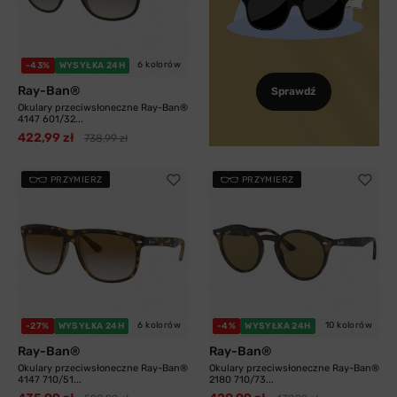
6 kolorów
-43%
WYSYŁKA 24H
Ray-Ban®
Sprawdź
Okulary przeciwsłoneczne Ray-Ban®
4147 601/32...
422,99 zł
738,99 zł
PRZYMIERZ
PRZYMIERZ
6 kolorów
10 kolorów
-27%
WYSYŁKA 24H
-4%
WYSYŁKA 24H
Ray-Ban®
Ray-Ban®
Okulary przeciwsłoneczne Ray-Ban®
Okulary przeciwsłoneczne Ray-Ban®
4147 710/51...
2180 710/73...