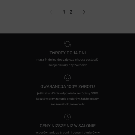
1
2
ZWROTY DO 14 DNI
masz 14 dni na decyzję czy chcesz zostawić
swoje okulary czy zwrócisz
GWARANCJA 100% ZWROTU
jeśli zakup Ci nie odpowiada zwrócimy 100%
kosztów przy zakupie okularów, także koszty
soczewek okularowych!
CENY NIŻSZE NIŻ W SALONIE
w porównaniu ze średnimi cenami okularów w