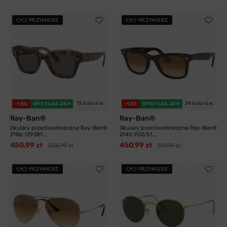
PRZYMIERZ
PRZYMIERZ
13 kolorów
24 kolorów
-16%
WYSYŁKA 24H
-12%
WYSYŁKA 24H
Ray-Ban®
Ray-Ban®
Okulary przeciwsłoneczne Ray-Ban®
Okulary przeciwsłoneczne Ray-Ban®
2186 1292B1...
2140 902/51...
450,99 zł
450,99 zł
535,99 zł
511,99 zł
PRZYMIERZ
PRZYMIERZ