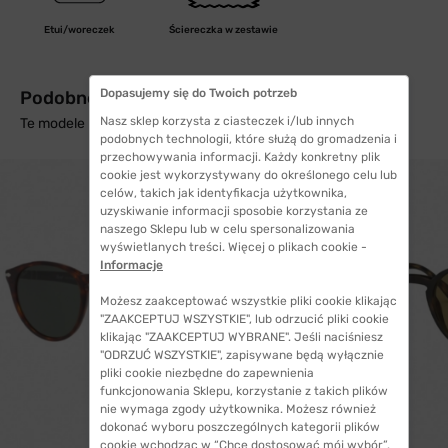
Etui/woreczek
Ściereczka w zestawie
Dopasujemy się do Twoich potrzeb
Podobne produkty z wysyłką w 24h
Nasz sklep korzysta z ciasteczek i/lub innych
Te modele mogą Cię zainteresować
podobnych technologii, które służą do gromadzenia i
przechowywania informacji. Każdy konkretny plik
cookie jest wykorzystywany do określonego celu lub
celów, takich jak identyfikacja użytkownika,
uzyskiwanie informacji sposobie korzystania ze
naszego Sklepu lub w celu spersonalizowania
wyświetlanych treści. Więcej o plikach cookie -
Informacje
Możesz zaakceptować wszystkie pliki cookie klikając
"ZAAKCEPTUJ WSZYSTKIE", lub odrzucić pliki cookie
klikając "ZAAKCEPTUJ WYBRANE". Jeśli naciśniesz
"ODRZUĆ WSZYSTKIE", zapisywane będą wyłącznie
pliki cookie niezbędne do zapewnienia
funkcjonowania Sklepu, korzystanie z takich plików
nie wymaga zgody użytkownika. Możesz również
dokonać wyboru poszczególnych kategorii plików
WYSYŁKA 24H
cookie wchodząc w “Chcę dostosować mój wybór”.