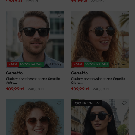
49,99 zł
94,99 zł
99,99 zł
229,99 zł
4 kolory
6 kolorów
-54%
WYSYŁKA 24H
-54%
WYSYŁKA 24H
Gepetto
Gepetto
Okulary przeciwsłoneczne Gepetto
Okulary przeciwsłoneczne Gepetto
Astro...
Orbita...
109,99 zł
109,99 zł
240,00 zł
240,00 zł
PRZYMIERZ