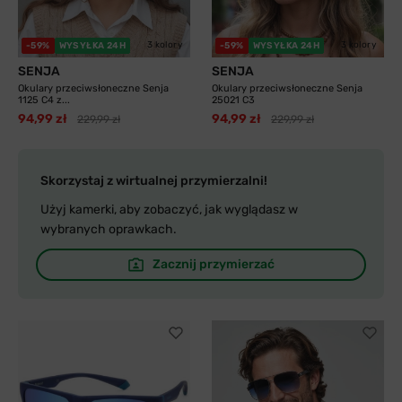
3 kolory
3 kolory
-59%
WYSYŁKA 24H
-59%
WYSYŁKA 24H
SENJA
SENJA
Okulary przeciwsłoneczne Senja
Okulary przeciwsłoneczne Senja
1125 C4 z...
25021 C3
94,99 zł
94,99 zł
229,99 zł
229,99 zł
Skorzystaj z wirtualnej przymierzalni!
Użyj kamerki, aby zobaczyć, jak wyglądasz w
wybranych oprawkach.
Zacznij przymierzać