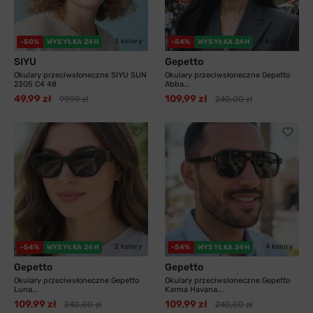
3 kolory
7 kolorów
-50%
WYSYŁKA 24H
-54%
WYSYŁKA 24H
SIYU
Gepetto
Okulary przeciwsłoneczne SIYU SUN
Okulary przeciwsłoneczne Gepetto
2305 C4 48
Abba...
49,99 zł
109,99 zł
99,99 zł
240,00 zł
2 kolory
4 kolory
-54%
WYSYŁKA 24H
-54%
WYSYŁKA 24H
Gepetto
Gepetto
Okulary przeciwsłoneczne Gepetto
Okulary przeciwsłoneczne Gepetto
Luna...
Karma Havana...
109,99 zł
109,99 zł
240,00 zł
240,00 zł