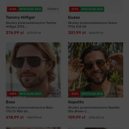
3 kolory
-44%
WYSYŁKA 24H
-47%
WYSYŁKA 24H
Tommy Hilfiger
Guess
Okulary przeciwsłoneczne Tommy
Okulary przeciwsłoneczne Guess
Hilfiger 2192...
7916 01A 55
376,99 zł
301,99 zł
672,99 zł
564,99 zł
4 kolory
4 kolory
-48%
WYSYŁKA 24H
-54%
WYSYŁKA 24H
Boss
Gepetto
Okulary przeciwsłoneczne Boss
Okulary przeciwsłoneczne Gepetto
1767/S R80 60...
Otis Brown z...
618,99 zł
109,99 zł
1187,99 zł
240,00 zł