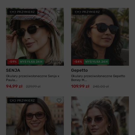
PRZYMIERZ
PRZYMIERZ
2 kolory
11 kolorów
-59%
WYSYŁKA 24H
-54%
WYSYŁKA 24H
SENJA
Gepetto
Okulary przeciwsłoneczne Senja x
Okulary przeciwsłoneczne Gepetto
Paula...
Boney M...
94,99 zł
109,99 zł
229,99 zł
240,00 zł
PRZYMIERZ