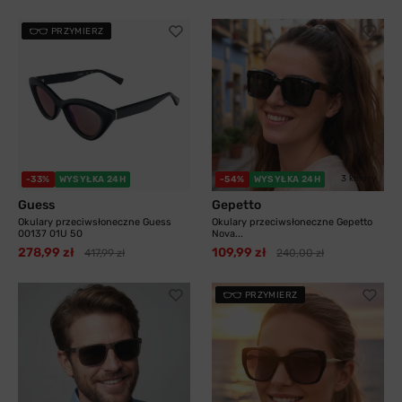
PRZYMIERZ
3 kolory
-33%
WYSYŁKA 24H
-54%
WYSYŁKA 24H
Guess
Gepetto
Okulary przeciwsłoneczne Guess
Okulary przeciwsłoneczne Gepetto
00137 01U 50
Nova...
278,99 zł
109,99 zł
417,99 zł
240,00 zł
PRZYMIERZ