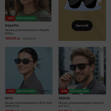
6 kolorów
-54%
WYSYŁKA 24H
Gepetto
Sprawdź
Okulary przeciwsłoneczne Gepetto
Orbita...
109,99 zł
240,00 zł
2 kolory
-50%
WYSYŁKA 24H
-59%
WYSYŁKA 24H
SIYU
SENJA
Okulary przeciwsłoneczne SIYU SUN
Okulary przeciwsłoneczne Senja PL
3593 C1 51
417 C1 z...