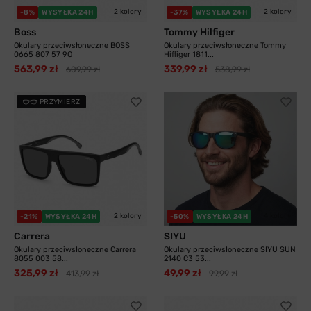
2 kolory
2 kolory
-8%
WYSYŁKA 24H
-37%
WYSYŁKA 24H
Boss
Tommy Hilfiger
Okulary przeciwsłoneczne BOSS
Okulary przeciwsłoneczne Tommy
0665 807 57 9O
Hifliger 1811...
563,99 zł
339,99 zł
609,99 zł
538,99 zł
PRZYMIERZ
2 kolory
4 kolory
-21%
WYSYŁKA 24H
-50%
WYSYŁKA 24H
Carrera
SIYU
Okulary przeciwsłoneczne Carrera
Okulary przeciwsłoneczne SIYU SUN
8055 003 58...
2140 C3 53...
325,99 zł
49,99 zł
413,99 zł
99,99 zł