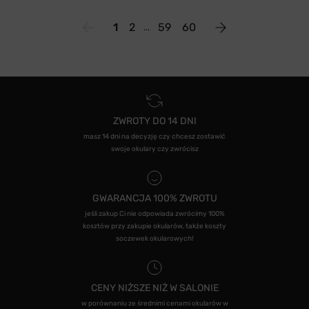
1
2
59
60
ZWROTY DO 14 DNI
masz 14 dni na decyzję czy chcesz zostawić
swoje okulary czy zwrócisz
GWARANCJA 100% ZWROTU
jeśli zakup Ci nie odpowiada zwrócimy 100%
kosztów przy zakupie okularów, także koszty
soczewek okularowych!
CENY NIŻSZE NIŻ W SALONIE
w porównaniu ze średnimi cenami okularów w