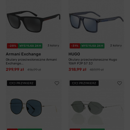
3 kolory
2 kolory
-28%
WYSYŁKA 24H
-31%
WYSYŁKA 24H
Armani Exchange
HUGO
Okulary przeciwsłoneczne Armani
Okulary przeciwsłoneczne Hugo
Exchange...
1069 PJP 57 3J
299,99 zł
318,99 zł
416,99 zł
459,99 zł
PRZYMIERZ
PRZYMIERZ