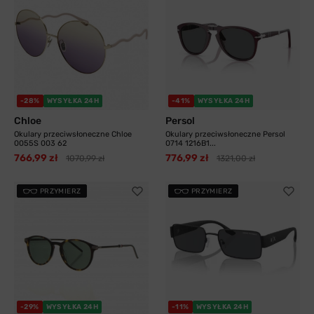
-28%
WYSYŁKA 24H
-41%
WYSYŁKA 24H
Chloe
Persol
Okulary przeciwsłoneczne Chloe
Okulary przeciwsłoneczne Persol
0055S 003 62
0714 1216B1...
766,99 zł
776,99 zł
1070,99 zł
1321,00 zł
PRZYMIERZ
PRZYMIERZ
-29%
WYSYŁKA 24H
-11%
WYSYŁKA 24H