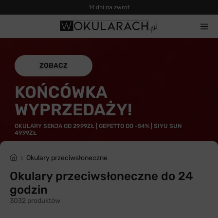
14 dni na zwrot
ZOBACZ
KOŃCÓWKA
WYPRZEDAŻY!
OKULARY SENJA OD 29,99ZŁ | GEPETTO DO -54% | SIYU SUN
49,99ZŁ
Okulary przeciwsłoneczne
Okulary przeciwsłoneczne do 24
godzin
3032 produktów