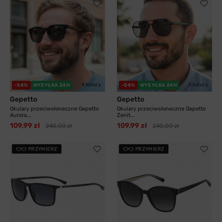
4 kolory
3 kolory
-54%
WYSYŁKA 24H
-54%
WYSYŁKA 24H
Gepetto
Gepetto
Okulary przeciwsłoneczne Gepetto
Okulary przeciwsłoneczne Gepetto
Aurora...
Zenit...
109,99 zł
109,99 zł
240,00 zł
240,00 zł
PRZYMIERZ
PRZYMIERZ