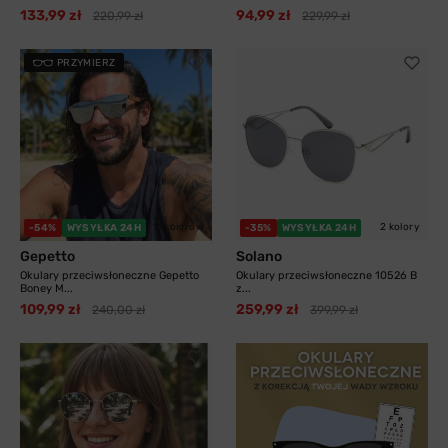
133,99 zł
94,99 zł
220,99 zł
229,99 zł
PRZYMIERZ
11 kolorów
2 kolory
-54%
WYSYŁKA 24H
-35%
WYSYŁKA 24H
Gepetto
Solano
Okulary przeciwsłoneczne Gepetto
Okulary przeciwsłoneczne 10526 B
Boney M...
z...
109,99 zł
259,99 zł
240,00 zł
399,99 zł