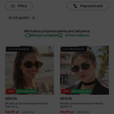
Filtry
Popularność
do 24 godzin
Wirtualna przymierzalnia jest
aktywna
Wyłącz podgląd
Zmień zdjęcie
PRZYMIERZ
PRZYMIERZ
2 kolory
3 kolory
-59%
WYSYŁKA 24H
-59%
WYSYŁKA 24H
SENJA
SENJA
Okulary przeciwsłoneczne Senja
Okulary przeciwsłoneczne Senja
1124 C3 z...
25021 C1
94,99 zł
94,99 zł
229,99 zł
229,99 zł