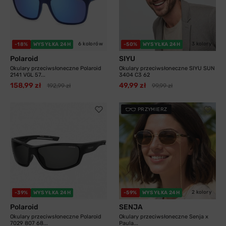
6 kolorów
3 kolory
-18%
WYSYŁKA 24H
-50%
WYSYŁKA 24H
Polaroid
SIYU
Okulary przeciwsłoneczne Polaroid
Okulary przeciwsłoneczne SIYU SUN
2141 VGL 57...
3404 C3 62
158,99 zł
49,99 zł
192,99 zł
99,99 zł
PRZYMIERZ
2 kolory
-39%
WYSYŁKA 24H
-59%
WYSYŁKA 24H
Polaroid
SENJA
Okulary przeciwsłoneczne Polaroid
Okulary przeciwsłoneczne Senja x
7029 807 68...
Paula...