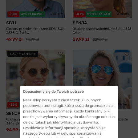
2 kolory
2 kolory
-50%
WYSYŁKA 24H
-87%
WYSYŁKA 24H
SIYU
SENJA
Okulary przeciwsłoneczne SIYU SUN
Okulary przeciwsłoneczne Senja 625
3535 C12 62...
C4 z...
49,99 zł
29,99 zł
99,99 zł
229,99 zł
PRZYMIERZ
Dopasujemy się do Twoich potrzeb
Nasz sklep korzysta z ciasteczek i/lub innych
3 kolory
4 kolory
-59%
WYSYŁKA 24H
-54%
WYSYŁKA 24H
podobnych technologii, które służą do gromadzenia i
przechowywania informacji. Każdy konkretny plik
SENJA
Gepetto
cookie jest wykorzystywany do określonego celu lub
Okulary przeciwsłoneczne Senja
Okulary przeciwsłoneczne Gepetto
celów, takich jak identyfikacja użytkownika,
3447 C2
Sole Navy z...
uzyskiwanie informacji sposobie korzystania ze
94,99 zł
109,99 zł
229,99 zł
240,00 zł
naszego Sklepu lub w celu spersonalizowania