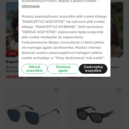
wyświetlanych treści. Więcej o plikach cookie -
Informacje
PRZYMIERZ
Możesz zaakceptować wszystkie pliki cookie klikając
"ZAAKCEPTUJ WSZYSTKIE", lub odrzucić pliki cookie
klikając "ZAAKCEPTUJ WYBRANE". Jeśli naciśniesz
"ODRZUĆ WSZYSTKIE", zapisywane będą wyłącznie
pliki cookie niezbędne do zapewnienia
funkcjonowania Sklepu, korzystanie z takich plików
nie wymaga zgody użytkownika. Możesz również
dokonać wyboru poszczególnych kategorii plików
3 kolory
3 kolory
-54%
WYSYŁKA 24H
-59%
WYSYŁKA 24H
cookie wchodząc w “Chcę dostosować mój wybór”.
Gepetto
SENJA
Odrzuć
Dostosuj
Zaakceptuj
Okulary przeciwsłoneczne Gepetto
Okulary przeciwsłoneczne Senja x
wszystkie
zgody
wszystkie
Zenit Gray z...
Paula...
109,99 zł
94,99 zł
240,00 zł
229,99 zł