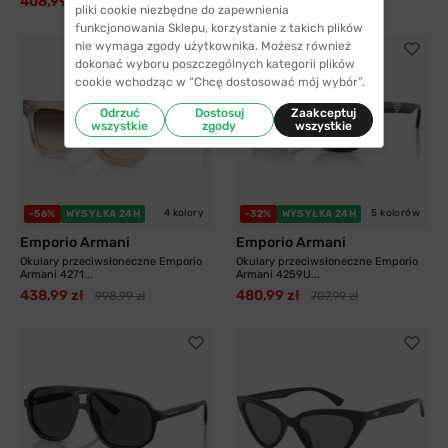
408,99 zł
465,99 zł
633,00 zł
1061,99 zł
pliki cookie niezbędne do zapewnienia
funkcjonowania Sklepu, korzystanie z takich plików
nie wymaga zgody użytkownika. Możesz również
dokonać wyboru poszczególnych kategorii plików
cookie wchodząc w “Chcę dostosować mój wybór”.
Odrzuć
Dostosuj
Zaakceptuj
wszystkie
zgody
wszystkie
4 kolory
5 kolorów
-56%
WYSYŁKA 24H
-32%
WYSYŁKA 24H
Emporio Armani
Emporio Armani
Okulary przeciwsłoneczne Emporio
Okulary przeciwsłoneczne Emporio
Armani 4271...
Armani 4259U...
438,99 zł
480,99 zł
998,99 zł
707,99 zł