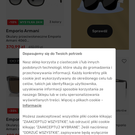
3 kolory
-10%
WYSYŁKA 24H
Emporio Armani
Sprawdź
Okulary przeciwsłoneczne Emporio
Armani 4060...
370,99 zł
410,99 zł
Dopasujemy się do Twoich potrzeb
PRZYMIERZ
Nasz sklep korzysta z ciasteczek i/lub innych
podobnych technologii, które służą do gromadzenia i
przechowywania informacji. Każdy konkretny plik
cookie jest wykorzystywany do określonego celu lub
celów, takich jak identyfikacja użytkownika,
uzyskiwanie informacji sposobie korzystania ze
naszego Sklepu lub w celu spersonalizowania
wyświetlanych treści. Więcej o plikach cookie -
Informacje
6 kolorów
-35%
WYSYŁKA 24H
-56%
WYSYŁKA 24H
Możesz zaakceptować wszystkie pliki cookie klikając
Emporio Armani
Emporio Armani
"ZAAKCEPTUJ WSZYSTKIE", lub odrzucić pliki cookie
Okulary przeciwsłoneczne Emporio
Okulary przeciwsłoneczne Emporio
klikając "ZAAKCEPTUJ WYBRANE". Jeśli naciśniesz
Armani 4208...
Armani...
"ODRZUĆ WSZYSTKIE", zapisywane będą wyłącznie