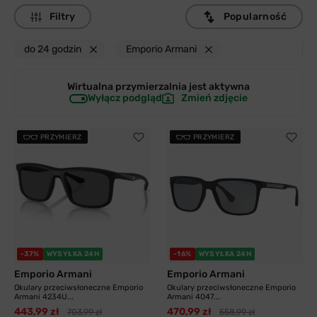
Filtry
Popularność
do 24 godzin
Emporio Armani
Wirtualna przymierzalnia jest
aktywna
Wyłącz podgląd
Zmień zdjęcie
PRZYMIERZ
PRZYMIERZ
-37%
WYSYŁKA 24H
-16%
WYSYŁKA 24H
Emporio Armani
Emporio Armani
Okulary przeciwsłoneczne Emporio
Okulary przeciwsłoneczne Emporio
Armani 4234U...
Armani 4047...
443,99 zł
470,99 zł
703,99 zł
558,99 zł