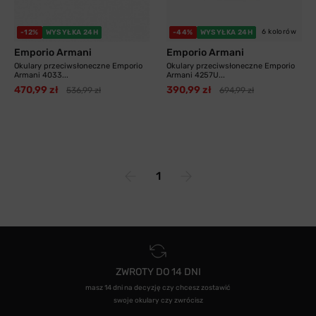
6 kolorów
-12%
WYSYŁKA 24H
-44%
WYSYŁKA 24H
Emporio Armani
Emporio Armani
Okulary przeciwsłoneczne Emporio
Okulary przeciwsłoneczne Emporio
Armani 4033...
Armani 4257U...
470,99 zł
390,99 zł
536,99 zł
694,99 zł
1
ZWROTY DO 14 DNI
masz 14 dni na decyzję czy chcesz zostawić
swoje okulary czy zwrócisz