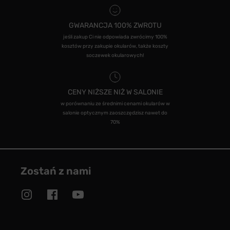
GWARANCJA 100% ZWROTU
jeśli zakup Ci nie odpowiada zwrócimy 100%
kosztów przy zakupie okularów, także koszty
soczewek okularowych!
CENY NIŻSZE NIŻ W SALONIE
w porównaniu ze średnimi cenami okularów w
salonie optycznym zaoszczędzisz nawet do
70%
Zostań z nami