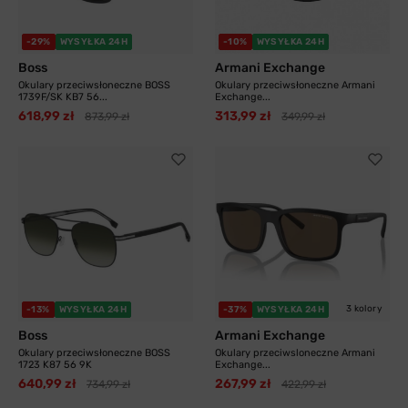
-29%
WYSYŁKA 24H
-10%
WYSYŁKA 24H
Boss
Armani Exchange
Okulary przeciwsłoneczne BOSS
Okulary przeciwsłoneczne Armani
1739F/SK KB7 56...
Exchange...
618,99 zł
313,99 zł
873,99 zł
349,99 zł
3 kolory
-13%
WYSYŁKA 24H
-37%
WYSYŁKA 24H
Boss
Armani Exchange
Okulary przeciwsłoneczne BOSS
Okulary przeciwsloneczne Armani
1723 K87 56 9K
Exchange...
640,99 zł
267,99 zł
734,99 zł
422,99 zł