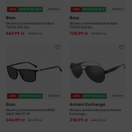
4 kolory
4 kolory
-37%
WYSYŁKA 24H
-19%
WYSYŁKA 24H
Boss
Boss
Okulary przeciwsłoneczne Boss
Okulary przeciwsłoneczne Boss
1767/S 003 60...
1767/S 6LB 60...
469,99 zł
728,99 zł
745,99 zł
894,99 zł
2 kolory
4 kolory
-35%
WYSYŁKA 24H
-28%
WYSYŁKA 24H
Boss
Armani Exchange
Okulary przeciwsłoneczne BOSS
Okulary przeciwsłoneczne Armani
0665 2M2 57 IR
Exchange...
544,99 zł
318,99 zł
837,99 zł
440,99 zł