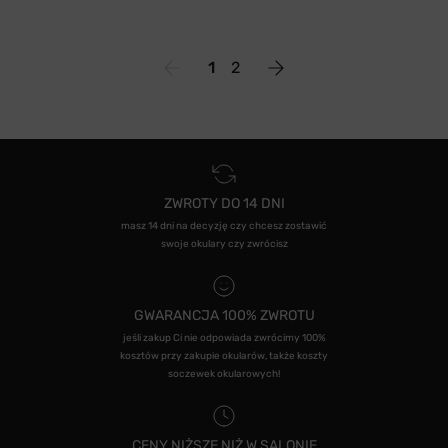
1
2
ZWROTY DO 14 DNI
masz 14 dni na decyzję czy chcesz zostawić
swoje okulary czy zwrócisz
GWARANCJA 100% ZWROTU
jeśli zakup Ci nie odpowiada zwrócimy 100%
kosztów przy zakupie okularów, także koszty
soczewek okularowych!
CENY NIŻSZE NIŻ W SALONIE