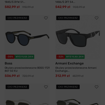
1845/S 8YW 51...
1486/S 2F7 54...
582,99 zł
542,99 zł
910,99 zł
908,99 zł
PRZYMIERZ
PRZYMIERZ
-30%
WYSYŁKA 24H
-32%
WYSYŁKA 24H
Boss
Armani Exchange
Okulary przeciwsłoneczne BOSS 1721
Okulary przeciwsłoneczne Armani
807 50 KU
Exchange...
506,99 zł
312,99 zł
720,99 zł
457,99 zł
PRZYMIERZ
PRZYMIERZ