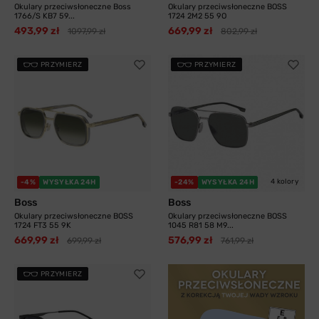
Okulary przeciwsłoneczne Boss
Okulary przeciwsłoneczne BOSS
1766/S KB7 59...
1724 2M2 55 9O
493,99 zł
669,99 zł
1097,99 zł
802,99 zł
PRZYMIERZ
PRZYMIERZ
4 kolory
-4%
WYSYŁKA 24H
-24%
WYSYŁKA 24H
Boss
Boss
Okulary przeciwsłoneczne BOSS
Okulary przeciwsłoneczne BOSS
1724 FT3 55 9K
1045 R81 58 M9...
669,99 zł
576,99 zł
699,99 zł
761,99 zł
PRZYMIERZ