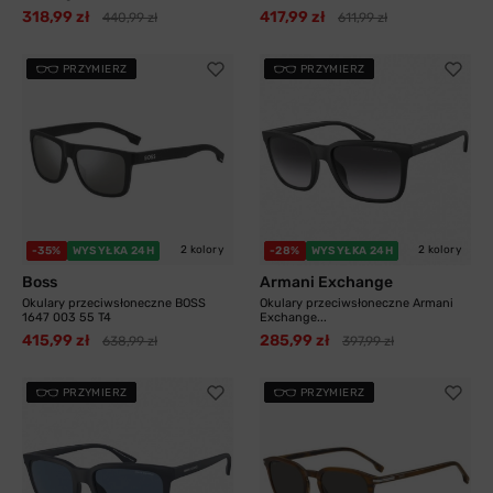
318,99 zł
417,99 zł
440,99 zł
611,99 zł
PRZYMIERZ
PRZYMIERZ
2 kolory
2 kolory
-35%
WYSYŁKA 24H
-28%
WYSYŁKA 24H
Boss
Armani Exchange
Okulary przeciwsłoneczne BOSS
Okulary przeciwsłoneczne Armani
1647 003 55 T4
Exchange...
415,99 zł
285,99 zł
638,99 zł
397,99 zł
PRZYMIERZ
PRZYMIERZ