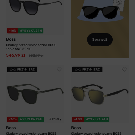
-16%
WYSYŁKA 24H
Boss
Sprawdź
Okulary przeciwsłoneczne BOSS
1639 ANS 52 9O
546,99 zł
652,99 zł
PRZYMIERZ
PRZYMIERZ
4 kolory
-36%
WYSYŁKA 24H
-40%
WYSYŁKA 24H
Boss
Boss
Okulary przeciwsłoneczne BOSS
Okulary przeciwsłoneczne BOSS