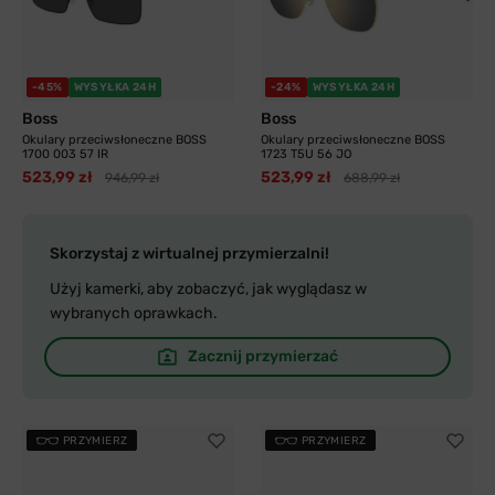
-45%
WYSYŁKA 24H
-24%
WYSYŁKA 24H
Boss
Boss
Okulary przeciwsłoneczne BOSS
Okulary przeciwsłoneczne BOSS
1700 003 57 IR
1723 T5U 56 JO
523,99 zł
523,99 zł
946,99 zł
688,99 zł
Skorzystaj z wirtualnej przymierzalni!
Użyj kamerki, aby zobaczyć, jak wyglądasz w
wybranych oprawkach.
Zacznij przymierzać
PRZYMIERZ
PRZYMIERZ