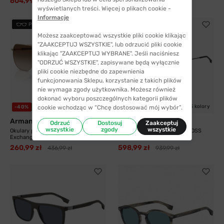
604,99 zł
244,99 zł
1050,99 zł
397,00 zł
wyświetlanych treści. Więcej o plikach cookie -
Informacje
PRZYMIERZ
PRZYMIERZ
Możesz zaakceptować wszystkie pliki cookie klikając
"ZAAKCEPTUJ WSZYSTKIE", lub odrzucić pliki cookie
klikając "ZAAKCEPTUJ WYBRANE". Jeśli naciśniesz
"ODRZUĆ WSZYSTKIE", zapisywane będą wyłącznie
pliki cookie niezbędne do zapewnienia
funkcjonowania Sklepu, korzystanie z takich plików
nie wymaga zgody użytkownika. Możesz również
dokonać wyboru poszczególnych kategorii plików
4 kolory
3 kolory
cookie wchodząc w “Chcę dostosować mój wybór”.
-40%
WYSYŁKA 24H
-36%
WYSYŁKA 24H
Armani Exchange
Boss
Odrzuć
Dostosuj
Zaakceptuj
wszystkie
zgody
wszystkie
Okulary przeciwsłoneczne Armani
Okulary przeciwsłoneczne BOSS
Exchange...
1886/S 807 55
260,99 zł
598,99 zł
436,99 zł
939,99 zł