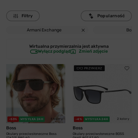
Filtry
Popularność
Armani Exchange
Boss
Wirtualna przymierzalnia jest
aktywna
Wyłącz podgląd
Zmień zdjęcie
PRZYMIERZ
4 kolory
2 kolory
-53%
WYSYŁKA 24H
-4%
WYSYŁKA 24H
Boss
Boss
Okulary przeciwsłoneczne Boss
Okulary przeciwsłoneczne BOSS
1767/S R80 60...
0665 807 57 9O