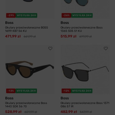
-29%
WYSYŁKA 24H
-26%
WYSYŁKA 24H
Boss
Boss
Okulary przeciwsłoneczne BOSS
Okulary przeciwsłoneczne Boss
1699 KB7 56 KU
1365 S05 51 KU
471,99 zł
515,99 zł
661,99 zł
699,99 zł
-13%
WYSYŁKA 24H
-12%
WYSYŁKA 24H
Boss
Boss
Okulary przeciwsłoneczne Boss
Okulary przeciwsłoneczne Boss 1371
1443 SDK 56 70
086 57 IR
528,99 zł
482,99 zł
609,99 zł
547,99 zł