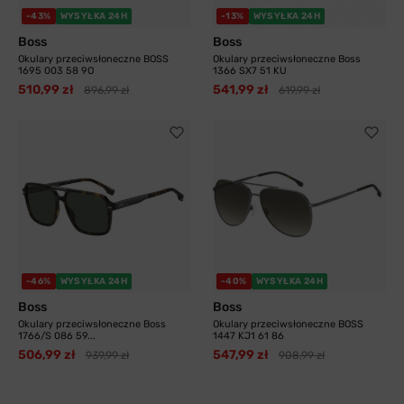
-43%
WYSYŁKA 24H
-13%
WYSYŁKA 24H
Boss
Boss
Okulary przeciwsłoneczne BOSS
Okulary przeciwsłoneczne Boss
1695 003 58 9O
1366 SX7 51 KU
510,99 zł
541,99 zł
896,99 zł
619,99 zł
-46%
WYSYŁKA 24H
-40%
WYSYŁKA 24H
Boss
Boss
Okulary przeciwsłoneczne Boss
Okulary przeciwsłoneczne BOSS
1766/S 086 59...
1447 KJ1 61 86
506,99 zł
547,99 zł
939,99 zł
908,99 zł