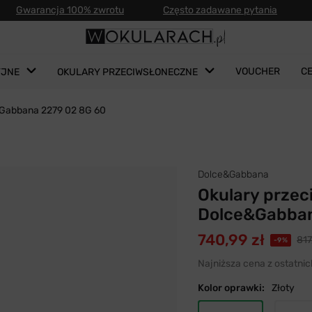
Gwarancja 100% zwrotu
Często zadawane pytania
VOUCHER
C
YJNE
OKULARY PRZECIWSŁONECZNE
ceGabbana 2279 02 8G 60
Dolce&Gabbana
Okulary prze
Dolce&Gabban
740,99 zł
817
-9%
Najniższa cena z ostatnic
Kolor oprawki:
Złoty