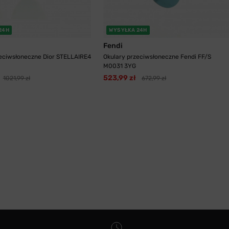
24H
WYSYŁKA 24H
Fendi
zeciwsłoneczne Dior STELLAIRE4
Okulary przeciwsłoneczne Fendi FF/S
M0031 3YG
523,99 zł
1021,99 zł
672,99 zł