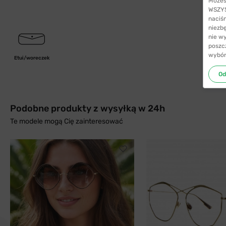
Możes
WSZYST
naciś
niezb
nie w
poszc
wybór
Etui/woreczek
Od
Podobne produkty z wysyłką w 24h
Te modele mogą Cię zainteresować