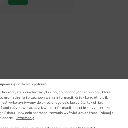
ujemy się do Twoich potrzeb
klep korzysta z ciasteczek i/lub innych podobnych technologii, które
 do gromadzenia i przechowywania informacji. Każdy konkretny plik
 jest wykorzystywany do określonego celu lub celów, takich jak
Szerokość szkła
fikacja użytkownika, uzyskiwanie informacji sposobie korzystania ze
60 mm
go Sklepu lub w celu spersonalizowania wyświetlanych treści. Więcej o
ć odpowiedni rozmiar
h cookie -
Informacje