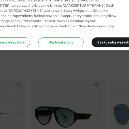
z zaakceptować wszystkie pliki cookie klikając "ZAAKCEPTUJ
KIE", lub odrzucić pliki cookie klikając "ZAAKCEPTUJ WYBRANE". Jeśli
niesz "ODRZUĆ WSZYSTKIE", zapisywane będą wyłącznie pliki cookie
ędne do zapewnienia funkcjonowania Sklepu, korzystanie z takich plików
ymaga zgody użytkownika. Możesz również dokonać wyboru
zególnych kategorii plików cookie wchodząc w “Chcę dostosować mój
”.
rzuć wszystkie
Dostosuj zgody
Zaakceptuj wszyst