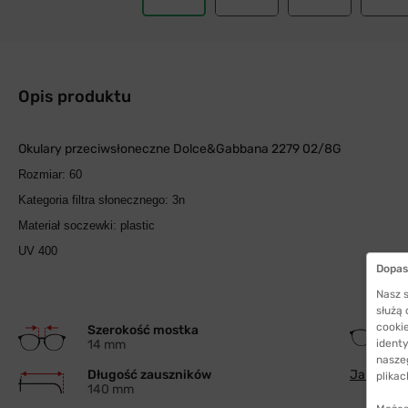
Opis produktu
Okulary przeciwsłoneczne Dolce&Gabbana 2279 02/8G
Rozmiar: 60
Kategoria filtra słonecznego: 3n
Materiał soczewki: plastic
UV 400
Dopas
Nasz s
służą
cookie
Szerokość mostka
14 mm
identy
nasze
Długość zauszników
Jak wybra
plikac
140 mm