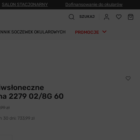
SALON STACJONARNY
Dofinansowanie do okularów
SZUKAJ
ENNIK SOCZEWEK OKULAROWYCH
PROMOCJE
ciwsłoneczne
a 2279 02/8G 60
,99 zł
h 30 dni:
733,99 zł