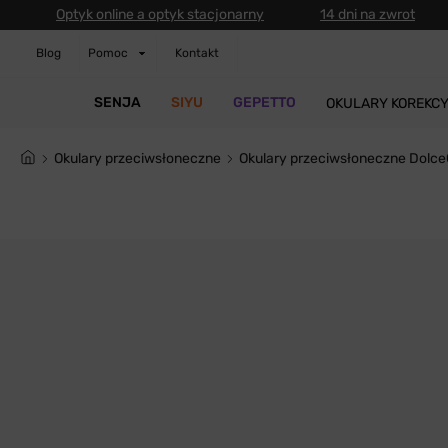
Optyk online a optyk stacjonarny
14 dni na zwrot
Blog
Pomoc
Kontakt
SENJA
SIYU
GEPETTO
OKULARY KOREKC
Okulary przeciwsłoneczne
Okulary przeciwsłoneczne Dol