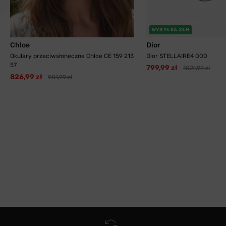
WYSYŁKA 24H
Chloe
Dior
Okulary przeciwsłoneczne Chloe CE 159 213
Dior STELLAIRE4 000
57
799,99 zł
1021,99 zł
826,99 zł
981,99 zł