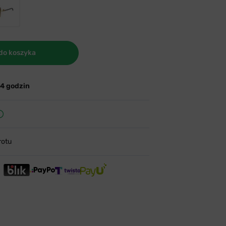
do koszyka
24 godzin
rotu