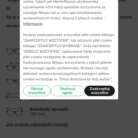
celów, takich jak identyfikacja użytkownika,
uzyskiwanie informacji sposobie korzystania ze
AI.
naszego Sklepu lub w celu spersonalizowania
Są to zdjęcia poglądowe, aby móc dobrze ocenić jak dany model
wyświetlanych treści. Więcej o plikach cookie -
Informacje
okularów wygląda na twarzy.
Możesz zaakceptować wszystkie pliki cookie klikając
"ZAAKCEPTUJ WSZYSTKIE", lub odrzucić pliki cookie
klikając "ZAAKCEPTUJ WYBRANE". Jeśli naciśniesz
Wysokość soczewki
"ODRZUĆ WSZYSTKIE", zapisywane będą wyłącznie
50 mm
pliki cookie niezbędne do zapewnienia
funkcjonowania Sklepu, korzystanie z takich plików
Szerokość mostka
nie wymaga zgody użytkownika. Możesz również
15 mm
dokonać wyboru poszczególnych kategorii plików
Szerokość szkła
cookie wchodząc w “Chcę dostosować mój wybór”.
51 mm
Odrzuć
Dostosuj
Zaakceptuj
wszystkie
zgody
wszystkie
Długość zauszników
145 mm
Szerokość oprawki
150 mm
Jak wybrać odpowiedni rozmiar