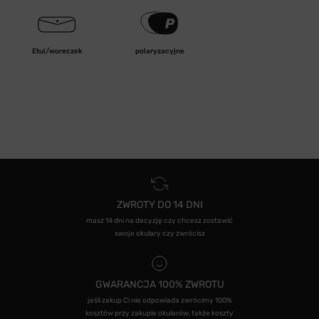
Etui/woreczek
polaryzacyjne
ZWROTY DO 14 DNI
masz 14 dni na decyzję czy chcesz zostawić
swoje okulary czy zwrócisz
GWARANCJA 100% ZWROTU
jeśli zakup Ci nie odpowiada zwrócimy 100%
kosztów przy zakupie okularów, także koszty