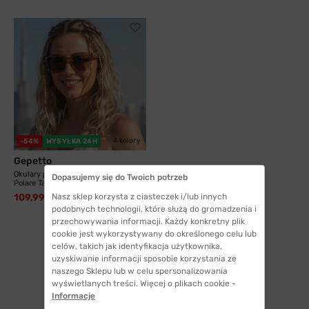
4 kolory
-54%
WYSYŁKA 24H
Gepetto
Okulary przeciwsłoneczne Gepetto
Dopasujemy się do Twoich potrzeb
Polare Taupe...
109,99 zł
Nasz sklep korzysta z ciasteczek i/lub innych
240,00 zł
podobnych technologii, które służą do gromadzenia i
przechowywania informacji. Każdy konkretny plik
cookie jest wykorzystywany do określonego celu lub
celów, takich jak identyfikacja użytkownika,
uzyskiwanie informacji sposobie korzystania ze
naszego Sklepu lub w celu spersonalizowania
1
wyświetlanych treści. Więcej o plikach cookie -
Informacje