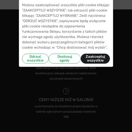
Możesz zaakceptować wszystkie pliki cookie klikając
"ZAAKCEPTUJ WSZYSTKIE", lub odrzucić pliki cookie
klikając "ZAAKCEPTUJ WYBRANE". Jeśli naciśniesz
"ODRZUĆ WSZYSTKIE", zapisywane będą wyłącznie
pliki cookie niezbędne do zapewnienia
ZWROTY DO 14 DNI
funkcjonowania Sklepu, korzystanie z takich plików
masz 14 dni na decyzję czy chcesz zostawić
nie wymaga zgody użytkownika. Możesz również
swoje okulary czy zwrócisz
dokonać wyboru poszczególnych kategorii plików
cookie wchodząc w “Chcę dostosować mój wybór”.
Odrzuć
Dostosuj
Zaakceptuj
wszystkie
zgody
wszystkie
GWARANCJA 100% ZWROTU
jeśli zakup Ci nie odpowiada zwrócimy 100%
kosztów przy zakupie okularów, także koszty
soczewek okularowych!
CENY NIŻSZE NIŻ W SALONIE
w porównaniu ze średnimi cenami okularów w
salonie optycznym zaoszczędzisz nawet do
70%