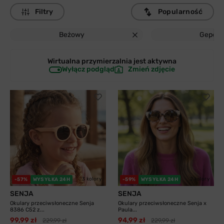
Filtry
Popularność
Beżowy
Gepett
Wirtualna przymierzalnia jest
aktywna
Wyłącz podgląd
Zmień zdjęcie
3 kolory
2 kolory
-57%
WYSYŁKA 24H
-59%
WYSYŁKA 24H
SENJA
SENJA
Okulary przeciwsłoneczne Senja
Okulary przeciwsłoneczne Senja x
8386 C52 z...
Paula...
99,99 zł
94,99 zł
229,99 zł
229,99 zł