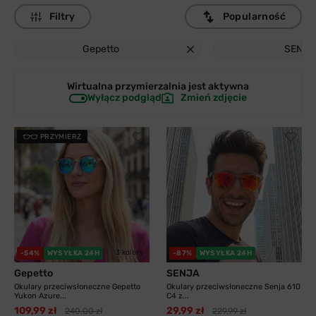
Filtry
Popularność
Gepetto
SENJA
Wirtualna przymierzalnia jest
aktywna
Wyłącz podgląd
Zmień zdjęcie
PRZYMIERZ
3 kolory
-54%
WYSYŁKA 24H
-87%
WYSYŁKA 24H
Gepetto
SENJA
Okulary przeciwsłoneczne Gepetto
Okulary przeciwsłoneczne Senja 610
Yukon Azure...
C4 z...
109,99 zł
29,99 zł
240,00 zł
229,99 zł