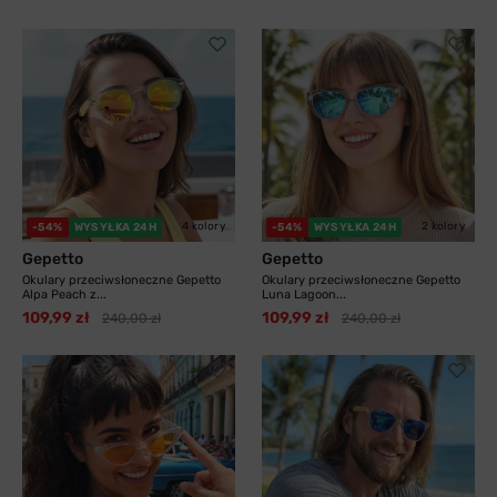
4 kolory
2 kolory
-54%
WYSYŁKA 24H
-54%
WYSYŁKA 24H
Gepetto
Gepetto
Okulary przeciwsłoneczne Gepetto
Okulary przeciwsłoneczne Gepetto
Alpa Peach z...
Luna Lagoon...
109,99 zł
109,99 zł
240,00 zł
240,00 zł