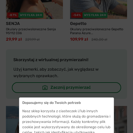
3 kolory
-87%
WYSYŁKA 24H
-54%
WYSYŁKA 24H
SENJA
Gepetto
Okulary przeciwsłoneczne Senja
Okulary przeciwsłoneczne Gepetto
95112 C06
Parana Azure...
29,99 zł
109,99 zł
229,99 zł
240,00 zł
Skorzystaj z wirtualnej przymierzalni!
Użyj kamerki, aby zobaczyć, jak wyglądasz w
wybranych oprawkach.
Zacznij przymierzać
Dopasujemy się do Twoich potrzeb
Nasz sklep korzysta z ciasteczek i/lub innych
podobnych technologii, które służą do gromadzenia i
przechowywania informacji. Każdy konkretny plik
cookie jest wykorzystywany do określonego celu lub
celów, takich jak identyfikacja użytkownika,