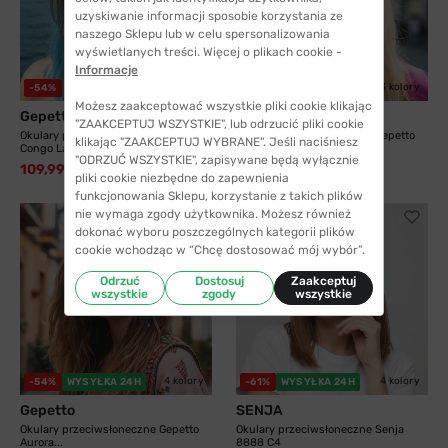
uzyskiwanie informacji sposobie korzystania ze
naszego Sklepu lub w celu spersonalizowania
wyświetlanych treści. Więcej o plikach cookie -
Informacje
6 kolorów
3 kolory
-54%
WYSYŁKA 24H
-54%
WYSYŁKA 24H
Możesz zaakceptować wszystkie pliki cookie klikając
Gepetto
Gepetto
"ZAAKCEPTUJ WSZYSTKIE", lub odrzucić pliki cookie
Okulary przeciwsłoneczne Gepetto
Okulary przeciwsłoneczne Gepetto
klikając "ZAAKCEPTUJ WYBRANE". Jeśli naciśniesz
Congo Lagoon...
Yukon Rose z...
"ODRZUĆ WSZYSTKIE", zapisywane będą wyłącznie
109,99 zł
109,99 zł
240,00 zł
240,00 zł
pliki cookie niezbędne do zapewnienia
funkcjonowania Sklepu, korzystanie z takich plików
nie wymaga zgody użytkownika. Możesz również
dokonać wyboru poszczególnych kategorii plików
cookie wchodząc w “Chcę dostosować mój wybór”.
Odrzuć
Dostosuj
Zaakceptuj
wszystkie
zgody
wszystkie
4 kolory
4 kolory
-54%
WYSYŁKA 24H
-61%
WYSYŁKA 24H
Gepetto
SENJA
Okulary przeciwsłoneczne Gepetto
Okulary przeciwsłoneczne Senja
Aurora...
8888 C4