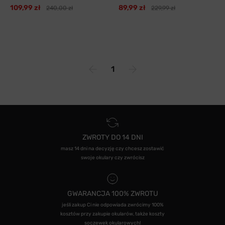
109,99 zł
89,99 zł
240,00 zł
229,99 zł
1
ZWROTY DO 14 DNI
masz 14 dni na decyzję czy chcesz zostawić
swoje okulary czy zwrócisz
GWARANCJA 100% ZWROTU
jeśli zakup Ci nie odpowiada zwrócimy 100%
kosztów przy zakupie okularów, także koszty
soczewek okularowych!