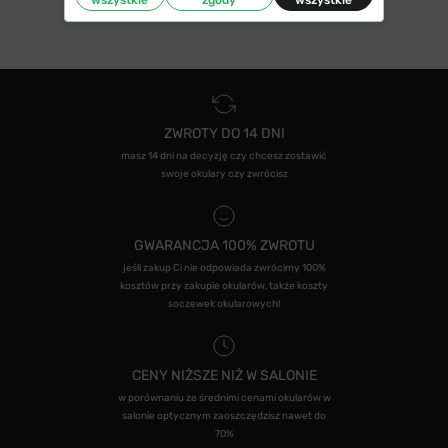
ZWROTY DO 14 DNI
masz 14 dni na decyzję czy chcesz zostawić
swoje okulary czy zwrócisz
GWARANCJA 100% ZWROTU
jeśli zakup Ci nie odpowiada zwrócimy 100%
kosztów przy zakupie okularów, także koszty
soczewek okularowych!
CENY NIŻSZE NIŻ W SALONIE
w porównaniu ze średnimi cenami okularów w
salonie optycznym zaoszczędzisz nawet do
70%