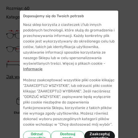
Rozmiar: 60
Dopasujemy się do Twoich potrzeb
Kategoria filtra: 3
Nasz sklep korzysta z ciasteczek i/lub innych
podobnych technologii, które służą do gromadzenia i
Szerokość mostka
przechowywania informacji. Każdy konkretny plik
16 mm
cookie jest wykorzystywany do określonego celu lub
Szerokość szkła
celów, takich jak identyfikacja użytkownika,
60 mm
uzyskiwanie informacji sposobie korzystania ze
naszego Sklepu lub w celu spersonalizowania
Długość zauszników
wyświetlanych treści. Więcej o plikach cookie -
125 mm
Informacje
Jak wybrać odpowiedni rozmiar
Możesz zaakceptować wszystkie pliki cookie klikając
"ZAAKCEPTUJ WSZYSTKIE", lub odrzucić pliki cookie
klikając "ZAAKCEPTUJ WYBRANE". Jeśli naciśniesz
"ODRZUĆ WSZYSTKIE", zapisywane będą wyłącznie
pliki cookie niezbędne do zapewnienia
funkcjonowania Sklepu, korzystanie z takich plików
Etui/woreczek
nie wymaga zgody użytkownika. Możesz również
dokonać wyboru poszczególnych kategorii plików
cookie wchodząc w “Chcę dostosować mój wybór”.
Odrzuć
Dostosuj
Zaakceptuj
wszystkie
zgody
wszystkie